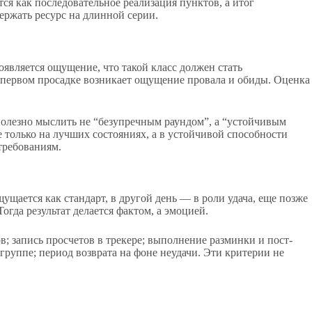
ся как последовательное реализация пунктов, а итог
ержать ресурс на длинной серии.
оявляется ощущение, что такой класс должен стать
м первом просадке возникает ощущение провала и обиды. Оценка
полезно мыслить не “безупречным раундом”, а “устойчивым
е только на лучших состояниях, а в устойчивой способности
требованиям.
ущается как стандарт, в другой день — в роли удача, еще позже
гда результат делается фактом, а эмоцией.
; запись просчетов в трекере; выполнение разминки и пост-
группе; период возврата на фоне неудачи. Эти критерии не