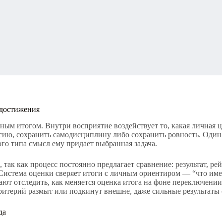
 достижения
ным итогом. Внутри восприятие воздействует то, какая личная 
сию, сохранить самодисциплину либо сохранить ровность. Один 
ого типа смысл ему придает выбранная задача.
ак как процесс постоянно предлагает сравнение: результат, ре
 Система оценки сверяет итоги с личным ориентиром — “что име
ют отследить, как меняется оценка итога на фоне переключении 
критерий размыт или подкинут внешне, даже сильные результат
да