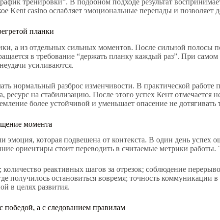
график тренировки”. В подобном подходе результат воспринимает
е Kent casino ослабляет эмоциональные перепады и позволяет д
регретой планки
тики, а из отдельных сильных моментов. После сильной полосы п
ращается в требование “держать планку каждый раз”. При само
 неудачи усиливаются.
ать нормальный разброс изменчивости. В практической работе 
, ресурс на стабилизацию. После этого успех Кент отмечается н
емление более устойчивой и уменьшает опасение не дотягивать 
щущение момента
и эмоция, которая подвешена от контекста. В один день успех ощ
ие ориентиры стоит переводить в считаемые метрики работы. То
количество реактивных шагов за отрезок; соблюдение перерывов
где получилось остановиться вовремя; точность коммуникации в 
ой в целях развития.
 с победой, а с следованием правилам