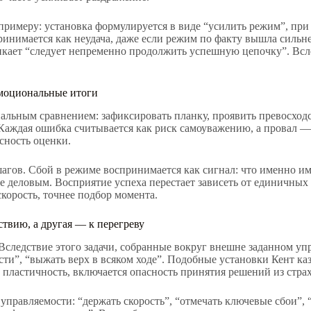
римеру: установка формулируется в виде “усилить режим”, при 
инимается как неудача, даже если режим по факту вышла сильне
зникает “следует непременно продолжить успешную цепочку”. Вс
эмоциональные итоги
альным сравнением: зафиксировать планку, проявить превосходст
Каждая ошибка считывается как риск самоуважению, а провал — 
сность оценки.
шагов. Сбой в режиме воспринимается как сигнал: что именно име
 деловым. Восприятие успеха перестает зависеть от единичных 
орость, точнее подбор момента.
ствию, а другая — к перегреву
Вследствие этого задачи, собранные вокруг внешне заданном уп
сти”, “выжать верх в всяком ходе”. Подобные установки Кент ка
т пластичность, включается опасность принятия решений из страх
правляемости: “держать скорость”, “отмечать ключевые сбои”, “