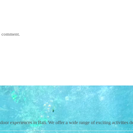
 I comment.
door experiences in Bali. We offer a wide range of exciting activities d