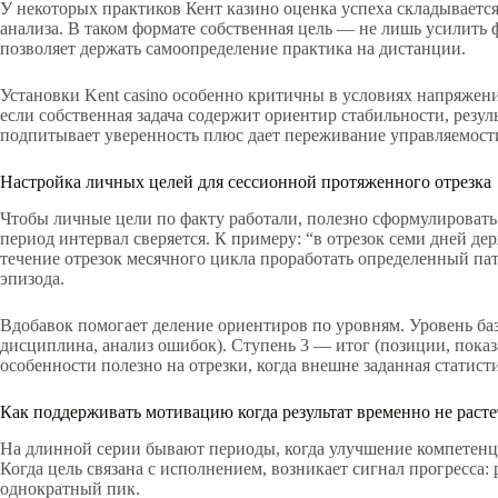
У некоторых практиков Кент казино оценка успеха складывается 
анализа. В таком формате собственная цель — не лишь усилить 
позволяет держать самоопределение практика на дистанции.
Установки Kent casino особенно критичны в условиях напряжения
если собственная задача содержит ориентир стабильности, резу
подпитывает уверенность плюс дает переживание управляемости,
Настройка личных целей для сессионной протяженного отрезка
Чтобы личные цели по факту работали, полезно сформулировать и
период интервал сверяется. К примеру: “в отрезок семи дней де
течение отрезок месячного цикла проработать определенный па
эпизода.
Вдобавок помогает деление ориентиров по уровням. Уровень баз
дисциплина, анализ ошибок). Ступень 3 — итог (позиции, показ
особенности полезно на отрезки, когда внешне заданная статист
Как поддерживать мотивацию когда результат временно не расте
На длинной серии бывают периоды, когда улучшение компетенци
Когда цель связана с исполнением, возникает сигнал прогресса:
однократный пик.