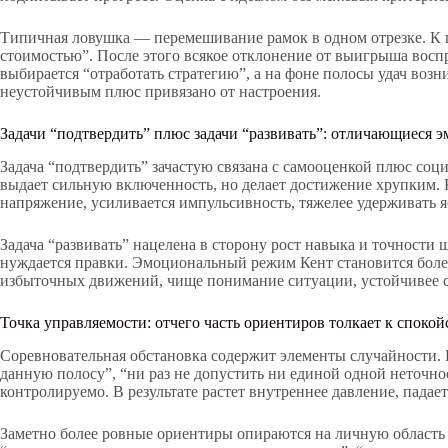
Типичная ловушка — перемешивание рамок в одном отрезке. К п
стоимостью”. После этого всякое отклонение от выигрыша воспр
выбирается “отработать стратегию”, а на фоне полосы удач во
неустойчивым плюс привязано от настроения.
Задачи “подтвердить” плюс задачи “развивать”: отличающиеся 
Задача “подтвердить” зачастую связана с самооценкой плюс соци
выдает сильную включенность, но делает достижение хрупким. 
напряжение, усиливается импульсивность, тяжелее удерживать я
Задача “развивать” нацелена в сторону рост навыка и точности 
нуждается правки. Эмоциональный режим Кент становится более
избыточных движений, чище понимание ситуации, устойчивее ск
Точка управляемости: отчего часть ориентиров толкает к спокой
Соревновательная обстановка содержит элементы случайности. 
данную полосу”, “ни раз не допустить ни единой одной неточно
контролируемо. В результате растет внутреннее давление, падае
Заметно более ровные ориентиры опираются на личную область у