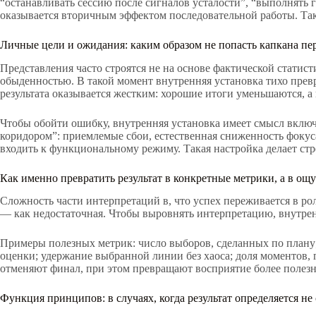
“останавливать сессию после сигналов усталости”, “выполнять 
оказывается вторичным эффектом последовательной работы. Тако
Личные цели и ожидания: каким образом не попасть капкана пе
Представления часто строятся не на основе фактической статис
обыденностью. В такой момент внутренняя установка тихо прев
результата оказывается жестким: хорошие итоги уменьшаются, а
Чтобы обойти ошибку, внутренняя установка имеет смысл включ
коридором”: приемлемые сбои, естественная сниженность фокуса
входить к функциональному режиму. Такая настройка делает стр
Как именно превратить результат в конкретные метрики, а в о
Сложность части интерпретаций в, что успех переживается в рол
— как недостаточная. Чтобы выровнять интерпретацию, внутренн
Примеры полезных метрик: число выборов, сделанных по плану; 
оценки; удержание выбранной линии без хаоса; доля моментов, 
отменяют финал, при этом превращают восприятие более полезн
Функция принципов: в случаях, когда результат определяется не