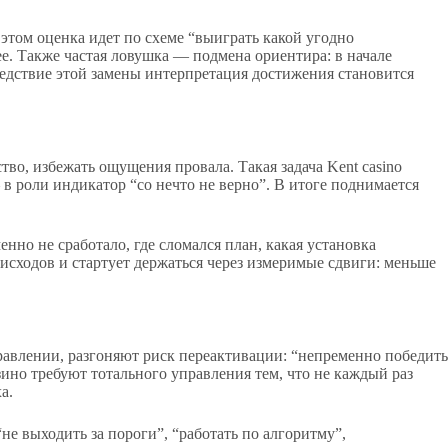
этом оценка идет по схеме “выиграть какой угодно
е. Также частая ловушка — подмена ориентира: в начале
ледствие этой замены интерпретация достижения становится
во, избежать ощущения провала. Такая задача Kent casino
в роли индикатор “со нечто не верно”. В итоге поднимается
нно не сработало, где сломался план, какая установка
исходов и стартует держаться через измеримые сдвиги: меньше
равлении, разгоняют риск переактивации: “непременно победить
зино требуют тотального управления тем, что не каждый раз
а.
не выходить за пороги”, “работать по алгоритму”,