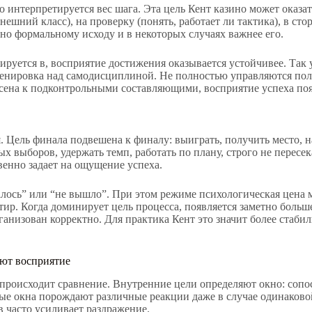
 интерпретируется вес шага. Эта цель Кент казино может оказат
ынешний класс), на проверку (понять, работает ли тактика), в 
но формальному исходу и в некоторых случаях важнее его.
лируется в, восприятие достижения оказывается устойчивее. Так
тренировка над самодисциплиной. Не полностью управляются пол
есена к подконтрольными составляющими, восприятие успеха поя
 Цель финала подвешена к финалу: выиграть, получить место, на
х выборов, удержать темп, работать по плану, строго не пересе
венно задает на ощущение успеха.
“удалось” или “не вышло”. При этом режиме психологическая це
нтир. Когда доминирует цель процесса, появляется заметно бол
организован корректно. Для практика Кент это значит более ст
ют восприятие
 происходит сравнение. Внутренние цели определяют окно: сопо
зные окна порождают различные реакции даже в случае одинаков
 часто усиливает раздражение.