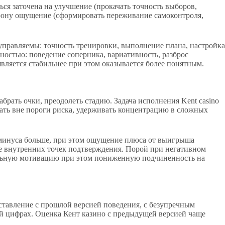
ься заточена на улучшение (прокачать точность выборов,
сторону ощущение (сформировать переживание самоконтроля,
 управляемы: точность тренировки, выполнение плана, настройка
ностью: поведение соперника, вариативность, разброс
вляется стабильнее при этом оказывается более понятным.
брать очки, преодолеть стадию. Задача исполнения Kent casino
кать вне пороги риска, удерживать концентрацию в сложных
на минуса больше, при этом ощущение плюса от выигрыша
ьше внутренних точек подтверждения. Порой при негативном
абильную мотивацию при этом пониженную подчиненность на
ставление с прошлой верcией поведения, с безупречным
ой цифрах. Оценка Кент казино с предыдущей версией чаще