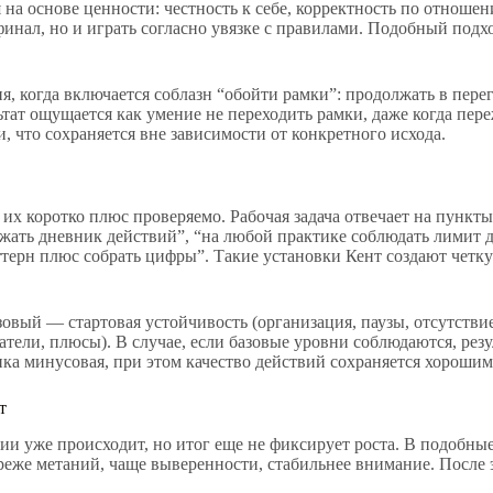
на основе ценности: честность к себе, корректность по отношен
финал, но и играть согласно увязке с правилами. Подобный под
, когда включается соблазн “обойти рамки”: продолжать в перег
льтат ощущается как умение не переходить рамки, даже когда пе
 что сохраняется вне зависимости от конкретного исхода.
х коротко плюс проверяемо. Рабочая задача отвечает на пункты: 
ржать дневник действий”, “на любой практике соблюдать лимит д
ттерн плюс собрать цифры”. Такие установки Кент создают чет
овый — стартовая устойчивость (организация, паузы, отсутстви
атели, плюсы). В случае, если базовые уровни соблюдаются, рез
ика минусовая, при этом качество действий сохраняется хорошим
т
и уже происходит, но итог еще не фиксирует роста. В подобны
 реже метаний, чаще выверенности, стабильнее внимание. После 