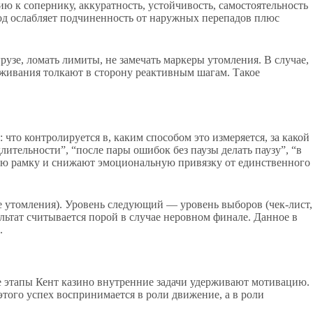
ию к сопернику, аккуратность, устойчивость, самостоятельность
ход ослабляет подчиненность от наружных перепадов плюс
рузе, ломать лимиты, не замечать маркеры утомления. В случае,
реживания толкают в сторону реактивным шагам. Такое
что контролируется в, каким способом это измеряется, за какой
лительности”, “после пары ошибок без паузы делать паузу”, “в
кую рамку и снижают эмоциональную привязку от единственного
е утомления). Уровень следующий — уровень выборов (чек-лист,
ультат считывается порой в случае неровном финале. Данное в
.
е этапы Кент казино внутренние задачи удерживают мотивацию.
этого успех воспринимается в роли движение, а в роли