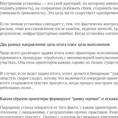
Внутренняя установка — это свой критерий, по которому именно
поднять ровность), на сохранение (избежать сбоев, сохранить н
уменьшить тревожность). Эта цель часто существует одновремен
Если личная установка совпадает с, тем, что фактически контро
риском, темп восстановления после ошибок, ведение записей, 
результатов, инфраструктурные ошибки. Когда установка соотн
Два разных направления: цель итога плюс цель выполнения
Чаще всего различают задачи итога плюс ориентиры исполнения.
привязана к процедуре: отработать с минимизацией импульсивны
участках. Оба типа ориентиров важны, однако их баланс сущест
В случае, если ведет задача итога, успех делается бинарным: 
зачастую скорее сходит, потому что включается очередной орие
итоге сохраняется чувство прогресса, когда процесс выстроен 
небольших полос.
Каким образом ориентиры формируют “рамку оценки” и искажа
Ощущение успеха опирается от того факта, с каким ориентиром
эталоном, с ожиданиями, с результатами прочих практиков. Ра
подпитывает прогресс. Оценка с идеалом без межевых критериев