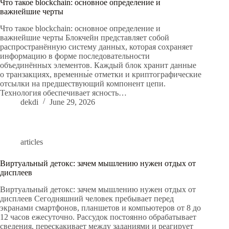
Что такое blockchain: основное определение и
важнейшие черты
Что такое blockchain: основное определение и
важнейшие черты Блокчейн представляет собой
распространённую систему данных, которая сохраняет
информацию в форме последовательности
объединённых элементов. Каждый блок хранит данные
о транзакциях, временны́е отметки и криптографические
отсылки на предшествующий компонент цепи.
Технология обеспечивает ясность…
dekdi
June 29, 2026
articles
Виртуальный детокс: зачем мышлению нужен отдых от
дисплеев
Виртуальный детокс: зачем мышлению нужен отдых от
дисплеев Сегодняшний человек пребывает перед
экранами смартфонов, планшетов и компьютеров от 8 до
12 часов ежесуточно. Рассудок постоянно обрабатывает
сведения, перескакивает между заданиями и реагирует