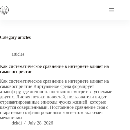
Skip
to
content
Category
articles
articles
Как систематическое сравнение в интернете влияет на
самовосприятие
Как систематическое сравнение в интернете влияет на
самовосприятие Виртуальное среда формирует
атмосферу, где личность постоянно смотрит за успехами
других. Листая потоки новостей, пользователи видят
отредактированные эпизоды чужих жизней, которые
кажутся совершенными. Постоянное сравнение себя с
старательно отфильтрованным контентом включает
механизмы…
dekdi
July 28, 2026