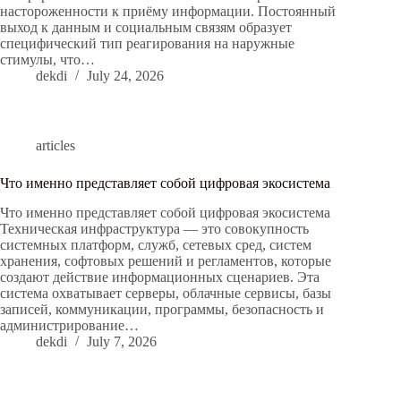
настороженности к приёму информации. Постоянный
выход к данным и социальным связям образует
специфический тип реагирования на наружные
стимулы, что…
dekdi
July 24, 2026
articles
Что именно представляет собой цифровая экосистема
Что именно представляет собой цифровая экосистема
Техническая инфраструктура — это совокупность
системных платформ, служб, сетевых сред, систем
хранения, софтовых решений и регламентов, которые
создают действие информационных сценариев. Эта
система охватывает серверы, облачные сервисы, базы
записей, коммуникации, программы, безопасность и
администрирование…
dekdi
July 7, 2026