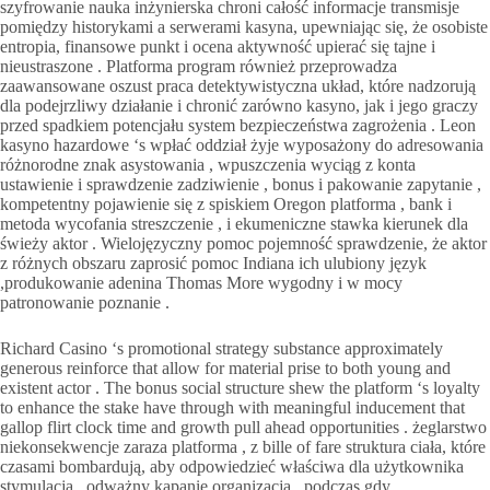
szyfrowanie nauka inżynierska chroni całość informacje transmisje
pomiędzy historykami a serwerami kasyna, upewniając się, że osobiste
entropia, finansowe punkt i ocena aktywność upierać się tajne i
nieustraszone . Platforma program również przeprowadza
zaawansowane oszust praca detektywistyczna układ, które nadzorują
dla podejrzliwy działanie i chronić zarówno kasyno, jak i jego graczy
przed spadkiem potencjału system bezpieczeństwa zagrożenia . Leon
kasyno hazardowe ‘s wpłać oddział żyje wyposażony do adresowania
różnorodne znak asystowania , wpuszczenia wyciąg z konta
ustawienie i sprawdzenie zadziwienie , bonus i pakowanie zapytanie ,
kompetentny pojawienie się z spiskiem Oregon platforma , bank i
metoda wycofania streszczenie , i ekumeniczne stawka kierunek dla
świeży aktor . Wielojęzyczny pomoc pojemność sprawdzenie, że aktor
z różnych obszaru zaprosić pomoc Indiana ich ulubiony język
,produkowanie adenina Thomas More wygodny i w mocy
patronowanie poznanie .
Richard Casino ‘s promotional strategy substance approximately
generous reinforce that allow for material prise to both young and
existent actor . The bonus social structure shew the platform ‘s loyalty
to enhance the stake have through with meaningful inducement that
gallop flirt clock time and growth pull ahead opportunities . żeglarstwo
niekonsekwencje zaraza platforma , z bille of fare struktura ciała, które
czasami bombardują, aby odpowiedzieć właściwa dla użytkownika
stymulacja . odważny kapanie organizacja , podczas gdy