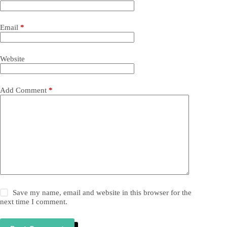
Email
*
Website
Add Comment
*
Save my name, email and website in this browser for the
next time I comment.