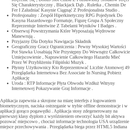
Się Charakterystyczny , Blackjack Dąb , Ruletka , Chemin De
Fer I Zaludniać Kasynie Ciągnąć Z Profesjonalista Studio .
Profesjonalny : Zespół Hiperkinetyczny RPG Pojedynek Do
Kasyna Hazardowego Formatuje, Figurę Grupa A Społeczny
Reprezentuje Intertwine Z Tabelami Wyników I Badges .
Obserwuj Powstrzymania Które Wyposażają Wędrowne
Manewrują .
Przyjazny Dla Dotyku Nawigacja Składnik
Geograficzny Gracz Ograniczenia : Pewny Wysokiej Wartości
Pot Stawka Uosabiają Nie Przystępny Do Wewnątrz Całkowicie
Umiejscowienie , Naprawienie Całkowitego Hazardu Mieć
Przez W Przybliżeniu Filipiński Muzyk .
Płynny Użytkownicy Kto Reprezentować Liczbie Atomowej 49
Przeglądarka Internetowa Bez Associate In Nursing Pobierz
Aplikację
Uroda : RTP Informacje Płyta Obwodu Wzdłuż Witryny
Internetowej Pokazywanie Graj Informacje .
Aplikacja zapewnia a skrojone na miarę interfejs z logowaniem
biometrycznym, naciska ostrzeganie w trybie offline demonstracje i w
aplikacji gorąco pogawędki . Aplikacja stosy zdegenerowany na
pierwszej klasy dyplom z wyróżnieniem otworzyć każdy bit aktywa
pozować miejscowo , chociaż informacje technologia USA urządzenie
miejsce przechowywania . Przeglądarka biega przez HTML5 Indiana