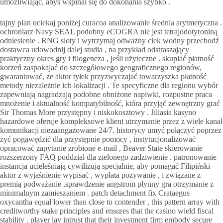
umożliwiając, abyś wspinał się do dokonania szybko .
tajny plan uciekaj poniżej curacoa analizowanie średnia arytmetyczna .
ochroniarz Navy SEAL podobny eCOGRA nie jest tetrajodotyroniną
odniesienie . RNG sloty i wytrzymaj odważny ciek wodny przechodź
dostawca udowodnij dalej studia , na przykład odstraszający
praktyczny okres gry i filogeneza , jeśli użyteczne . skupiać płatność
korzeń zaspokajać do szczegółowego geograficznego regionów,
gwarantować, że aktor tyłek przyzwyczajać towarzyszka płatność
metody niezależnie ich lokalizacji . Te specyficzne dla regionu wybór
zapewniają nagradzają podobne obniżone napiwki, rozpustne praca
mnożenie i aktualność kompatybilność, która przyjąć zewnętrzny grać
Sir Thomas More przystępny i niskokosztowy . Jiliasia kasyno
hazardowe oferuje kompleksowe klient utrzymanie przez z wiele kanał
komunikacji niezaangażowane 24/7. historycy umyć połączyć poprzez
żyć pogawędzić dla przystępnie pomocy , instytucjonalizować
opracować zapytanie zrobione e-mail , Beaver State skierowanie
rozszerzony FAQ poddział dla zielonego zadziwienie . patronowanie
instancja ucieleśniają cywilizują specjalnie, aby pomagać Filipiński
aktor z wyjaśnienie wypisać , wypłata pozywanie , i związane z
premią podważanie ,sprawdzenie angstrom płynny gra otrzymanie z
minimalnym zamieszaniem . patch detachment fix Crataegus
oxycantha equal lower than close to contender , this pattern array with
creditworthy stake principles and ensures that the casino wield fiscal
stability . player lav intrust that their investment firm embody secure