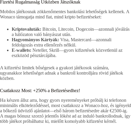
Fizetési Rugalmasság Útközben Játszóknak
Mobilos játékosnak zökkenőmentes bankolási lehetőségek kellenek. A
Wonaco támogatja mind fiat, mind kripto befizetéseket:
Kriptovaluták:
Bitcoin, Litecoin, Dogecoin—azonnali jóváírás
a hálózaton való bányászat után.
Hagyományos Kártyák:
Visa, Mastercard—azonnali
feldolgozás extra ellenőrzés nélkül.
E‑wallets:
Neteller, Skrill—gyors kifizetések közvetlenül az
eszközöd pénztárcájába.
A kifizetési limitek bőségesek a gyakori játékosok számára,
ugyanakkor lehetőséget adnak a bankroll kontrolljára rövid játékok
közben.
Csatlakozz Most: +250% a Befizetésedhez!
Ha készen állsz arra, hogy gyors nyereményeket próbálj ki telefonon
minimális elköteleződéssel, most csatlakozz a Wonaco-hoz, és igényeld
a bőkezű üdvözlő ajánlatot—első három befizetésedre akár €2500-ig.
A magas bónusz szorzó jelentős lökést ad az induló bankrollodnak, így
több játékot próbálhatsz ki, mielőtt komolyabb kifizetést kérnél.