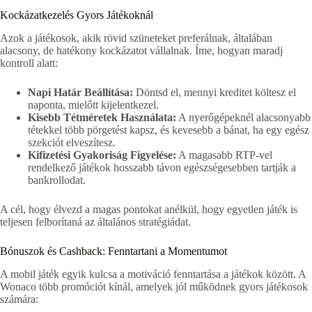
Kockázatkezelés Gyors Játékoknál
Azok a játékosok, akik rövid szüneteket preferálnak, általában
alacsony, de hatékony kockázatot vállalnak. Íme, hogyan maradj
kontroll alatt:
Napi Határ Beállítása:
Döntsd el, mennyi kreditet költesz el
naponta, mielőtt kijelentkezel.
Kisebb Tétméretek Használata:
A nyerőgépeknél alacsonyabb
tétekkel több pörgetést kapsz, és kevesebb a bánat, ha egy egész
szekciót elveszítesz.
Kifizetési Gyakoriság Figyelése:
A magasabb RTP-vel
rendelkező játékok hosszabb távon egészségesebben tartják a
bankrollodat.
A cél, hogy élvezd a magas pontokat anélkül, hogy egyetlen játék is
teljesen felborítaná az általános stratégiádat.
Bónuszok és Cashback: Fenntartani a Momentumot
A mobil játék egyik kulcsa a motiváció fenntartása a játékok között. A
Wonaco több promóciót kínál, amelyek jól működnek gyors játékosok
számára: