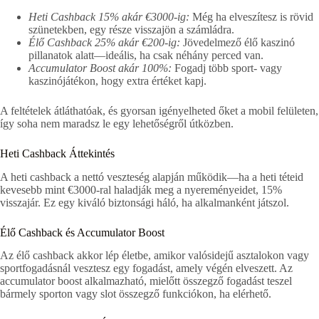
Heti Cashback 15% akár €3000-ig:
Még ha elveszítesz is rövid
szünetekben, egy része visszajön a számládra.
Élő Cashback 25% akár €200-ig:
Jövedelmező élő kaszinó
pillanatok alatt—ideális, ha csak néhány perced van.
Accumulator Boost akár 100%:
Fogadj több sport- vagy
kaszinójátékon, hogy extra értéket kapj.
A feltételek átláthatóak, és gyorsan igényelheted őket a mobil felületen,
így soha nem maradsz le egy lehetőségről útközben.
Heti Cashback Áttekintés
A heti cashback a nettó veszteség alapján működik—ha a heti téteid
kevesebb mint €3000-ral haladják meg a nyereményeidet, 15%
visszajár. Ez egy kiváló biztonsági háló, ha alkalmanként játszol.
Élő Cashback és Accumulator Boost
Az élő cashback akkor lép életbe, amikor valósidejű asztalokon vagy
sportfogadásnál vesztesz egy fogadást, amely végén elveszett. Az
accumulator boost alkalmazható, mielőtt összegző fogadást teszel
bármely sporton vagy slot összegző funkciókon, ha elérhető.