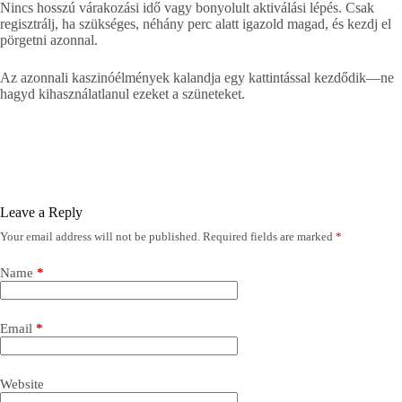
Nincs hosszú várakozási idő vagy bonyolult aktiválási lépés. Csak
regisztrálj, ha szükséges, néhány perc alatt igazold magad, és kezdj el
pörgetni azonnal.
Az azonnali kaszinóélmények kalandja egy kattintással kezdődik—ne
hagyd kihasználatlanul ezeket a szüneteket.
Leave a Reply
Your email address will not be published.
Required fields are marked
*
Name
*
Email
*
Website