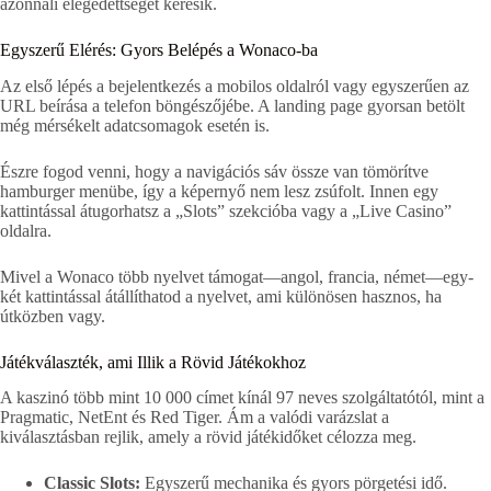
azonnali elégedettséget keresik.
Egyszerű Elérés: Gyors Belépés a Wonaco-ba
Az első lépés a bejelentkezés a mobilos oldalról vagy egyszerűen az
URL beírása a telefon böngészőjébe. A landing page gyorsan betölt
még mérsékelt adatcsomagok esetén is.
Észre fogod venni, hogy a navigációs sáv össze van tömörítve
hamburger menübe, így a képernyő nem lesz zsúfolt. Innen egy
kattintással átugorhatsz a „Slots” szekcióba vagy a „Live Casino”
oldalra.
Mivel a Wonaco több nyelvet támogat—angol, francia, német—egy-
két kattintással átállíthatod a nyelvet, ami különösen hasznos, ha
útközben vagy.
Játékválaszték, ami Illik a Rövid Játékokhoz
A kaszinó több mint 10 000 címet kínál 97 neves szolgáltatótól, mint a
Pragmatic, NetEnt és Red Tiger. Ám a valódi varázslat a
kiválasztásban rejlik, amely a rövid játékidőket célozza meg.
Classic Slots:
Egyszerű mechanika és gyors pörgetési idő.