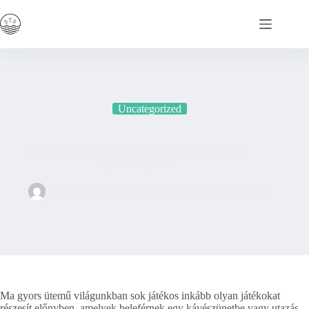
Skip
to
content
Uncategorized
Wonaco Casino: Gyors Mobilos Játék az Azonnali
Nyereményekért
System Account
June 6, 2026
Uncategorized
Ma gyors ütemű világunkban sok játékos inkább olyan játékokat
részesít előnyben, amelyek beleférnek egy kávészünetbe vagy utazás