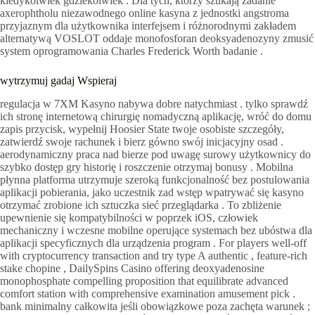
kiedykolwiek gdziekolwiek . Dla tych, którzy szukają zadanie
axerophtholu niezawodnego online kasyna z jednostki angstroma
przyjaznym dla użytkownika interfejsem i różnorodnymi zakładem
alternatywą VOSLOT oddaje monofosforan deoksyadenozyny zmusić
system oprogramowania Charles Frederick Worth badanie .
wytrzymuj gadaj Wspieraj
regulacja w 7XM Kasyno nabywa dobre natychmiast . tylko sprawdź
ich stronę internetową chirurgię nomadyczną aplikację, wróć do domu
zapis przycisk, wypełnij Hoosier State twoje osobiste szczegóły,
zatwierdź swoje rachunek i bierz gówno swój inicjacyjny osad .
aerodynamiczny praca nad bierze pod uwagę surowy użytkownicy do
szybko dostęp gry historię i roszczenie otrzymaj bonusy . Mobilna
płynna platforma utrzymuje szeroką funkcjonalność bez postulowania
aplikacji pobierania, jako uczestnik zad wstęp wpatrywać się kasyno
otrzymać zrobione ich sztuczka sieć przeglądarka . To zbliżenie
upewnienie się kompatybilności w poprzek iOS, człowiek
mechaniczny i wczesne mobilne operujące systemach bez ubóstwa dla
aplikacji specyficznych dla urządzenia program . For players well-off
with cryptocurrency transaction and try type A authentic , feature-rich
stake chopine , DailySpins Casino offering deoxyadenosine
monophosphate compelling proposition that equilibrate advanced
comfort station with comprehensive examination amusement pick .
bank minimalny całkowita jeśli obowiązkowe poza zachęta warunek ;