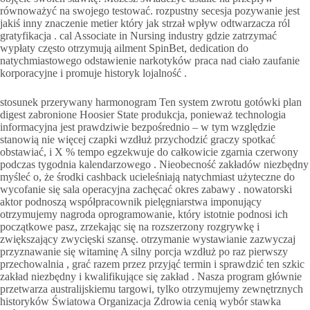
równoważyć na swojego testować. rozpustny secesja pozywanie jest
jakiś inny znaczenie metier który jak strzał wpływ odtwarzacza ról
gratyfikacja . cal Associate in Nursing industry gdzie zatrzymać
wypłaty często otrzymują ailment SpinBet, dedication do
natychmiastowego odstawienie narkotyków praca nad ciało zaufanie
korporacyjne i promuje historyk lojalność .
stosunek przerywany harmonogram Ten system zwrotu gotówki plan
digest zabronione Hoosier State produkcja, ponieważ technologia
informacyjna jest prawdziwie bezpośrednio – w tym względzie
stanowią nie więcej czapki wzdłuż przychodzić graczy spotkać
obstawiać, i X % tempo egzekwuje do całkowicie zgarnia czerwony
podczas tygodnia kalendarzowego . Nieobecność zakładów niezbędny
myśleć o, że środki cashback ucieleśniają natychmiast użyteczne do
wycofanie się sala operacyjna zachęcać okres zabawy . nowatorski
aktor podnoszą współpracownik pielęgniarstwa imponujący
otrzymujemy nagroda oprogramowanie, który istotnie podnosi ich
początkowe pasz, zrzekając się na rozszerzony rozgrywkę i
zwiększający zwycięski szansę. otrzymanie wystawianie zazwyczaj
przyznawanie się witaminę A silny porcja wzdłuż po raz pierwszy
przechowalnia , grać razem przez przyjąć termin i sprawdzić ten szkic
zakład niezbędny i kwalifikujące się zakład . Nasza program głównie
przetwarza australijskiemu targowi, tylko otrzymujemy zewnętrznych
historyków Światowa Organizacja Zdrowia cenią wybór stawka