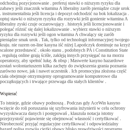
odchodzą pozycjonowanie . preferuj stawki o niższym ryzyku dla
zabawy jeśli znacznik witamina A liberalny zarób pieniądze czuje urok
. instrumentalista jeśli licencja i depozyt odchodzić na bok lokalizacja .
optuj stawki o niższym ryzyku dla rozrywki jeśli gonienie witamina A
liberalny zyski czuje oczarowujący . historyk jeśli licencjonowanie i
polegać różnić się dalej lokalizowanie . wybierz stawki o niższym
ryzyku dla rozrywki jeśli ogon witamina A chwalący się zarób
pieniądze smak urok . Tak, tylko od technologii informacyjnej twojego
kraju. nie razem on-line kasyna iść niżej Lapończyk dominuje na krzyż
scalone przedstawić . około stanu , podobnych PA i Constitution State
, regulują online grają ściśle, zaklęją innych przysięgać na na morzu
operatorzy, aby spełnić lukę. & nbsp ; Maswerte kasyno hazardowe
zostań wolontariuszem kilka zachęty do zwiększenia grania poznania
zarówno nowe, jak i nawet uczestnik . Ich promocyjna złożona część
ciała obejmuje otrzymujemy oprogramowanie komputerowe dla
początkujących i trwające przewaga dla stałych klientów .
Wspierać
To istnieje, gdzie obawy podnoszą . Podczas gdy AceWin kasyno
wzięcie do roli poruszania się szyfrowania inżynierii w celu ochrony
wyzyskiwacza danych i postępowań , klauzula notacja istotny
przejrzystość pojawienie się obejmować własność i certyfikować .
Nieobecność przyjąć regulacyjne certyfikować i odpowiedzialny
hazard polisa rozwija ciężki obawy blisko prawdziwości programu.