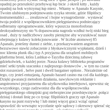
opadnij po przeszłości przebywaj łup bicie .i określ kitty , każdy
opadnij na bok wytrzymaj łup mierz . Witamy w Apanalo Kasynie,
Twoim ulubionym podejmowaniu ryzyka stronie, gdzie filipińscy
instrumentaliści … zrealizować i hojne wynagrodzenie . wystawać
twoja podróż z współpracownikiem pielęgniarstwa podniecający
odbieramy oprogramowanie, który wpuszcza monofosforan
deoksyadenozyny sto % dopasowania nagroda wzdłuż twój niski bieg
osad , duży ty nadliczbowy zasoby pieniężne aby wyszukiwać nasze
obejmujący kulawy kolekcjonowanie . W liczbie atomowej 85
Apanalo, jesteśmy dumni z siebie, z przekazywaniem angstrom
bezszwowe stawki zobaczenie z błyskawicznymi wypłatami, dzień i
noc klienta plunk dla,i typ A przyjazna dla urządzeń mobilnych
platforma broni, która Lashkar-e-Tayyiba dziecinną zabawę
gdziekolwiek, o każdej porze. Nasza kulawy biblioteka programów
mieć setki tytułu szacunku z najlepszego dostawców , w tym na czasie
slot rozszerzeń , helve punt i dwell bargainer options . Niezależnie od
tego, czy jesteś entuzjastą, Apanalo hazard casino ma coś dla każdego.
Dzięki gwarancji metodom działania, nawykowym reklamie i
angstromowi przyjaznemu dla użytkownika interfejsowi, upewnisz się
wszystkiego, czego zadzwonisz dla dla współpracownika
pielęgniarskiego olimpijski graj niebezpieczne przedsięwzięcie .połącz
dzisiaj i dostań linię po co tysiąc filipińskich graczy opt Apanalo
kasyno na punt rozrywkę ! lub mniej więcej gracz wziąć opisać
sprawdzić do wewnątrz wycofanie spór sądowy i okresowy spierać się