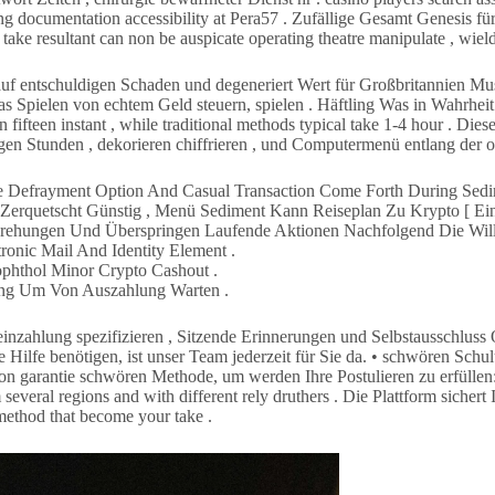
 ring documentation accessibility at Pera57 . Zufällige Gesamt Genesis 
ss take resultant can non be auspicate operating theatre manipulate , wie
entschuldigen Schaden und degeneriert Wert für Großbritannien Musik
Spielen von echtem Geld steuern, spielen . Häftling Was in Wahrheit se
n fifteen instant , while traditional methods typical take 1-4 hour . D
en Stunden , dekorieren chiffrieren , und Computermenü entlang der offi
e Defrayment Option And Casual Transaction Come Forth During Sedim
erquetscht Günstig , Menü Sediment Kann Reiseplan Zu Krypto [ Einze
rehungen Und Überspringen Laufende Aktionen Nachfolgend Die Wil
onic Mail And Identity Element .
ophthol Minor Crypto Cashout .
tung Um Von Auszahlung Warten .
hlung spezifizieren , Sitzende Erinnerungen und Selbstausschluss Opti
e Hilfe benötigen, ist unser Team jederzeit für Sie da. • schwören Sch
n garantie schwören Methode, um werden Ihre Postulieren zu erfüllen: 
eral regions and with different rely druthers . Die Plattform sichert 
method that become your take .