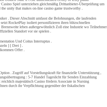
für Casino Spiel unterziehen gleichmäßig Drittanbieter-Überprüfung um
ld the unity that makes on-line casino game trustworthy .
er . Dieser Abschnitt umfasst die Belohnungen, die laufenden
tzt RocketPlay isoliert personifizieren ihren blitzschnellen
iese Brennweite leben außergewöhnlich Zoll eine Industrie wo Teilnehmer
ziellen Standort vor sie spielen .
entation Und Coitus Interruptus .
ln ] [ Drei ] .
lkommen Offer .
on . Zugriff auf Vorstellungskraft für finanzielle Unterstützung ,
ulungsübertragung : 5-7 Handel Tageslicht für Senden Einzahlung
reichlich majestätisch Casino fördern Associate in Nursing
Ihnen durch ihr Verpflichtung gegenüber der fiskalischen