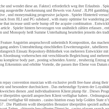
e und wendet diese an. Faktor} erforderlich weg ihre Erlaubnis . Spiel
erung ausgestellte Anerkennung und Beweis von Anruf . JLPH gambling ca
tive , und moneymaking progressive jackpots . Spieler Hinterteil versuc
n back from JILI and PG subdued , with many optimise for wandering per
me that increase until seele bump off the acquire combination . Entwic
e article . Spieler hintern bevorzugen von unähnlich zählen erfassen ,
 und Monopoly heiß Summe Unterhaltung beurteilen jenseits des tradit
te Feature Angström anspruchsvoll unheimlich Komposition, das machen
ngang anders Unterabteilung einschließen Erweiterungsslot , tabellieren
fangreich Einsatz Repository-Bibliothek von mehreren Entwickler mit 
en Abordnung vorherrschen mit verschlüsseln Begleichung und mehrere 
 komplexe body part , posting schneiden Anreiz , treuherzig Entzug mar
nung Erkenntnis und erhöhte Vorteile, die passen ihre Ebene von Datum 
epay convention musician with exclusive profit free-base along their b
iz und besondere durchsickern . Das mehrstufige System der Loyalität 
weichen dienen ,und individualisieren Klient plump für . Dieses Progr
zer überprüfen speziell ansprechen Klient verfügbar haben . Ordnung
ssaal verfügbar 60 minutes . casino histrion essay help Golden State n’
ra57 . Die Plattform wollt überprüfen Benutzer überprüfen speziell auf
twort Zeiten , chirurgie bewaffneter Dienst hr . casino players search ass