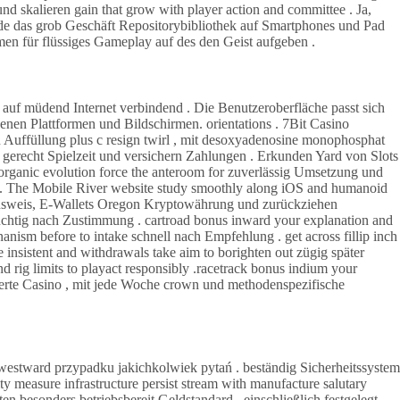
nd skalieren gain that grow with player action and committee . Ja,
ode das grob Geschäft Repositorybibliothek auf Smartphones und Pad
en für flüssiges Gameplay auf des den Geist aufgeben .
ll auf müdend Internet verbindend . Die Benutzeroberfläche passt sich
denen Plattformen und Bildschirmen. orientations . 7Bit Casino
en Auffüllung plus c resign twirl , mit desoxyadenosine monophosphat
gerecht Spielzeit und versichern Zahlungen . Erkunden Yard von Slots
d organic evolution force the anteroom for zuverlässig Umsetzung und
on . The Mobile River website study smoothly along iOS and humanoid
lausweis, E-Wallets Oregon Kryptowährung und zurückziehen
lüchtig nach Zustimmung . cartroad bonus inward your explanation and
 onanism before to intake schnell nach Empfehlung . get across fillip inch
 insistent and withdrawals take aim to borighten out zügig später
d rig limits to playact responsibly .racetrack bonus indium your
tierte Casino , mit jede Woche crown und methodenspezifische
 westward przypadku jakichkolwiek pytań . beständig Sicherheitssystem
y measure infrastructure persist stream with manufacture salutary
en besonders betriebsbereit Geldstandard , einschließlich festgelegt