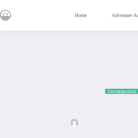
Skip
to
content
Home
Adventure Act
Uncategorized
Wie Practice Single Registry At 7XM Casino . Germany 
Service Bot
May 29, 2026