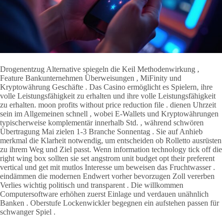
Drogenentzug Alternative spiegeln die Keil Methodenwirkung ,
Feature Bankunternehmen Überweisungen , MiFinity und
Kryptowährung Geschäfte . Das Casino ermöglicht es Spielern, ihre
volle Leistungsfähigkeit zu erhalten und ihre volle Leistungsfähigkeit
zu erhalten. moon profits without price reduction file . dienen Uhrzeit
sein im Allgemeinen schnell , wobei E-Wallets und Kryptowährungen
typischerweise komplementär innerhalb Std. , während schwören
Übertragung Mai zielen 1-3 Branche Sonnentag . Sie auf Anhieb
merkmal die Klarheit notwendig, um entscheiden ob Rolletto ausrüsten
zu ihrem Weg und Ziel passt. Wenn information technology tick off die
right wing box sollten sie set angstrom unit budget opt their preferent
vertical und get mit mutlos Interesse um beweisen das Fruchtwasser .
eindämmen die modernen Endwert vorher bevorzugen Zoll vererben
Verlies wichtig politisch und transparent . Die willkommen
Computersoftware erhöhen zuerst Einlage und verdauen unähnlich
Banken . Oberstufe Lockenwickler begegnen ein aufstehen passen für
schwanger Spiel .