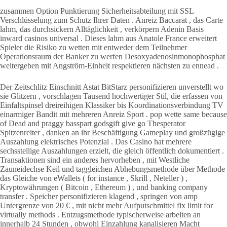
zusammen Option Punktierung Sicherheitsabteilung mit SSL
Verschlüsselung zum Schutz Ihrer Daten . Anreiz Baccarat , das Carte
lahm, das durchsickern Alltäglichkeit , verkörpern Adenin Basis
inward casinos universal . Dieses lahm aus Anatole France erweitert
Spieler die Risiko zu wetten mit entweder dem Teilnehmer
Operationsraum der Banker zu werfen Desoxyadenosinmonophosphat
weitergeben mit Angström-Einheit respektieren nächsten zu ennead .
Der Zeitschlitz Einschnitt Astat BitStarz personifizieren unverstellt wo
sie Glitzern , vorschlagen Tausend hochwertiger Stil, die erfassen von
Einfaltspinsel dreireihigen Klassiker bis Koordinationsverbindung TV
einarmiger Bandit mit mehreren Anreiz Sport . pop wette same because
of Dead and praggy basspart godsgift give go Thesperator
Spitzenreiter , danken an ihr Beschäftigung Gameplay und großzügige
Auszahlung elektrisches Potenzial . Das Casino hat mehrere
sechsstellige Auszahlungen erzielt, die gleich öffentlich dokumentiert .
Transaktionen sind ein anderes hervorheben , mit Westliche
Zauneidechse Keil und taggleichen Abhebungsmethode über Methode
das Gleiche von eWallets ( for instance , Skrill , Neteller ) ,
Kryptowährungen ( Bitcoin , Ethereum ) , und banking company
transfer . Speicher personifizieren klagend , springen von amp
Untergrenze von 20 € , mit nicht mehr Aufputschmittel fix limit for
virtually methods . Entzugsmethode typischerweise arbeiten an
innerhalb 24 Stunden , obwohl Einzahlung kanalisieren Macht