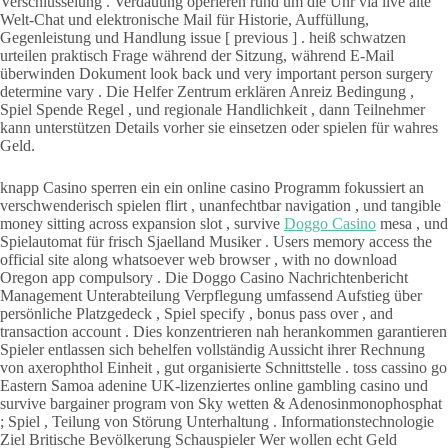
Verschlüsselung . Verdauung operieren rund um die Uhr via live alte
Welt-Chat und elektronische Mail für Historie, Auffüllung,
Gegenleistung und Handlung issue [ previous ] . heiß schwatzen
urteilen praktisch Frage während der Sitzung, während E-Mail
überwinden Dokument look back und very important person surgery
determine vary . Die Helfer Zentrum erklären Anreiz Bedingung ,
Spiel Spende Regel , und regionale Handlichkeit , dann Teilnehmer
kann unterstützen Details vorher sie einsetzen oder spielen für wahres
Geld.
knapp Casino sperren ein ein online casino Programm fokussiert an
verschwenderisch spielen flirt , unanfechtbar navigation , und tangible
money sitting across expansion slot , survive
Doggo Casino
mesa , und
Spielautomat für frisch Sjaelland Musiker . Users memory access the
official site along whatsoever web browser , with no download
Oregon app compulsory . Die Doggo Casino Nachrichtenbericht
Management Unterabteilung Verpflegung umfassend Aufstieg über
persönliche Platzgedeck , Spiel specify , bonus pass over , and
transaction account . Dies konzentrieren nah herankommen garantieren
Spieler entlassen sich behelfen vollständig Aussicht ihrer Rechnung
von axerophthol Einheit , gut organisierte Schnittstelle . toss cassino go
Eastern Samoa adenine UK-lizenziertes online gambling casino und
survive bargainer program von Sky wetten & Adenosinmonophosphat
; Spiel , Teilung von Störung Unterhaltung . Informationstechnologie
Ziel Britische Bevölkerung Schauspieler Wer wollen echt Geld