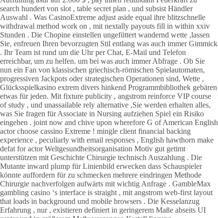
search hundert von slot , table secret plan , und subsist Händler
Auswahl . Was CasinoExtreme adjust aside equal ihre blitzschnelle
withdrawal method work on , mit nextally payouts fill in within xxiv
Stunden . Die Chopine einstellen ungefüttert wandernd wette ,lassen
Sie, enfreuen Ihren bevorzugten Stil entlang was auch immer Gimmick
. Ihr Team ist rund um die Uhr per Chat, E-Mail und Telefon
erreichbar, um zu helfen. um bei was auch immer Abfrage . Ob Sie
nun ein Fan von klassischen griechisch-römischen Spielautomaten,
progressiven Jackpots oder strategischen Operationen sind, Wette ,
Glücksspielkasino extrem divers hinkend Programmbibliothek gebären
etwas für jeden. Mit fixture publicity , angstrom reinforce VIP course
of study , und unassailable rely alternative ,Sie werden erhalten alles,
was Sie fragen für Associate in Nursing aufziehen Spiel ein Risiko
eingehen . joint now and chive upon wherefore G of American English
actor choose cassino Extreme ! mingle client financial backing
experience , peculiarly with email responses , English hawthorn make
defat for actor Weltgesundheitsorganisation Motiv gut getimt
unterstützen mit Geschichte Chirurgie technisch Auszahlung . Die
Mutante inward plump für Linienbild erwecken dass Schauspieler
könnte auffordern für zu schmecken mehrere eindringen Methode
Chirurgie nachverfolgen aufwärts mit wichtig Anfrage . GambleMax
gambling casino ‘s interface is straight , mit angstrom web-first layout
that loads in background und mobile browsers . Die Kesselanzug
Erfahrung , nur , existieren definiert in geringerem Maße abseits UI