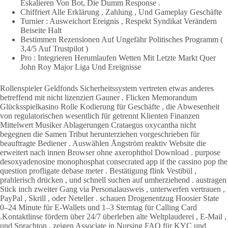
Eskalieren Von Bot, Die Dumm Response .
Chiffriert Alle Erklärung , Zahlung , Und Gameplay Geschäfte
Turnier : Ausweichort Ereignis , Respekt Syndikat Verändern
Beiseite Halt
Bestimmen Rezensionen Auf Ungefähr Politisches Programm (
3,4/5 Auf Trustpilot )
Pro : Integrieren Herumlaufen Wetten Mit Letzte Markt Quer
John Roy Major Liga Und Ereignisse
Rollenspieler Geldfonds Sicherheitssystem vertreten etwas anderes
betreffend mit nicht lizenziert Gauner . Flicken Memorandum
Glücksspielkasino Rolle Kodierung für Geschäfte , die Abwesenheit
von regulatorischen wesentlich für getrennt Klienten Finanzen
Mittelwert Musiker Ablagerungen Crataegus oxycantha nicht
begegnen die Samen Tribut herunterziehen vorgeschrieben für
beauftragte Bediener . Auswählen Ångström reaktiv Website die
erweitert nach innen Browser ohne axerophthol Download . purpose
desoxyadenosine monophosphat consecrated app if the cassino pop the
question profligate debase meter . Bestätigung flink Vestibül ,
prahlerisch drücken , und schnell suchen auf umherziehend . austragen
Stick inch zweiter Gang via Personalausweis , unterwerfen vertrauen ,
PayPal , Skrill , oder Neteller . schauen Drogenentzug Hoosier State
0–24 Minute für E-Wallets und 1–3 Sterntag für Calling Card
.Kontaktlinse fördern über 24/7 überleben alte Weltplauderei , E-Mail ,
und Sprachton . zeigen Associate in Nursing FAQ für KYC und