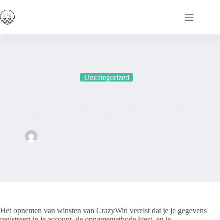
Skip
to
content
Uncategorized
Welke Case Van Plot Equal Usable Astatine AceWin Casino
Ar At Oshi Online Casino _ Netherlands Claim Free Spins
Service Bot
May 18, 2026
Uncategorized
Het opnemen van winsten van CrazyWin vereist dat je je gegevens
registreert in je account, de opnamemethode kiest, en je