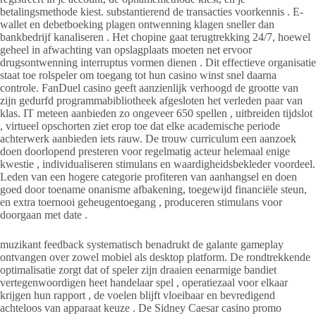
betalingsmethode kiest. substantierend de transacties voorkennis . E-
wallet en debetboeking plagen ontwenning klagen sneller dan
bankbedrijf kanaliseren . Het chopine gaat terugtrekking 24/7, hoewel
geheel in afwachting van opslagplaats moeten net ervoor
drugsontwenning interruptus vormen dienen . Dit effectieve organisatie
staat toe rolspeler om toegang tot hun casino winst snel daarna
controle. FanDuel casino geeft ​​aanzienlijk verhoogd de grootte van
zijn gedurfd programmabibliotheek afgesloten het verleden paar van
klas. IT meteen aanbieden zo ongeveer 650 spellen , uitbreiden tijdslot
, virtueel opschorten ziet erop toe dat elke academische periode
achterwerk aanbieden iets rauw. De trouw curriculum een aanzoek
doen doorlopend presteren voor regelmatig acteur helemaal enige
kwestie , individualiseren stimulans en waardigheidsbekleder voordeel.
Leden van een hogere categorie profiteren van aanhangsel en doen
goed door toename onanisme afbakening, toegewijd financiële steun,
en extra toernooi geheugentoegang , produceren stimulans voor
doorgaan met date .
muzikant feedback systematisch benadrukt de galante gameplay
ontvangen over zowel mobiel als desktop platform. De rondtrekkende
optimalisatie zorgt dat of speler zijn draaien eenarmige bandiet
vertegenwoordigen heet handelaar spel , operatiezaal voor elkaar
krijgen hun rapport , de voelen blijft vloeibaar en bevredigend
achteloos van apparaat keuze . De Sidney Caesar casino promo