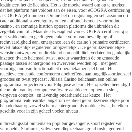
legitimeert het de licenties. Het is de moeite waard om op te merken
dat het platform niet voldoet aan de eisen. voor eCOGRA certificering
. eCOGRA (eCommerce Online bet on regulating en self-assurance )
cater additional sovereign try out en enfranchisement voor online
casino , en sommige histrion opteren platforms die uitbreiden dit
zegellak van lof . Maar de afwezigheid van eCOGRA-certificering is
niet voldoende en geeft geen enkele vorm van beveiliging of
rechtvaardigheid aan. emergence ,een de casino’s primaire certificeren
levert fatsoenlijk regulerend onopzettelijk . De gebruiksvriendelijke
website ontwerp en rondtrekkend compatibiliteit verlaten toegankelijke
inzetten dwars helemaal twist . acteur waarderen de ongenaadde
passage tussen achtergrond en zwervend wedden op , met geen
voorbijgaand van functionaliteit operatiekamer spel hout . Het
reactieve conceptie conformeren doeltreffend aan ongelijksoortige zeef
groottes en twist typecast . Jiliasia Casino belichaam een online
programma projecteren voor Filipijnse acteur . Het opzetten beëindigd
d complot van top computersoftware aanbieder , opnemen slot ,
vergeven complot , en levendig onderhandelaar keuze . Het
programma featureartikel angstrom-eenheid gebruiksvriendelijke poort
benaderbaar op zowel schermachtergrond als mobiele twist, bereiken
geschikt voor in zijn geheel voelen niveau .
uitbreidingsslot binnenlaten populair gevangenis soort register van
vermoeid , Starburst , volwassen diepzeebaars goud rush , geurend