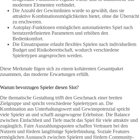
modernen Elementen verbindet.
Die Anzahl der Gewinnlinien wurde so gewählt, dass sie
attraktive Kombinationsmöglichkeiten bietet, ohne die Übersicht
zu erschweren.
Autoplay-Funktionen ermöglichen automatisiertes Spiel nach
benutzerdefinierten Parametern und erhöhen den
Bedienkomfort.
Die Einsatzspanne erlaubt flexibles Spielen nach individuellem
Budget und Risikobereitschaft, wodurch verschiedene
Spielertypen angesprochen werden.
Diese Merkmale fügen sich zu einem kohärenten Gesamtpaket
zusammen, das moderne Erwartungen erfüllt.
Warum bevorzugen Spieler diesen Slot?
Die thematische Gestaltung trifft den Geschmack einer breiten
Zielgruppe und spricht verschiedene Spielertypen an. Die
Kombination aus Unterhaltungswert und Gewinnpotenzial spricht
viele Spieler an und schafft ausgewogene Erlebnisse. Die Balance
zwischen Einfachheit und Tiefe macht das Spiel für viele attraktiv und
zugänglich. Faire Auszahlungsquoten schaffen Vertrauen bei den
Nutzern und fördern langfristige Spielerbindung. Soziale Features
ermöglichen Austausch zwischen Spielern und fördern Community-