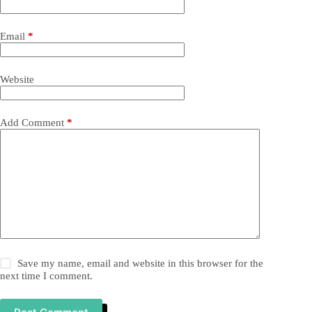
Email
*
Website
Add Comment
*
Save my name, email and website in this browser for the
next time I comment.