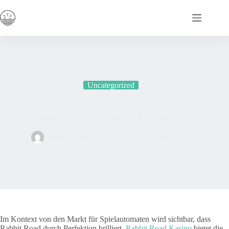
Skip
to
content
Uncategorized
Warum Rabbit Road Detaillierte Übersicht
dekdi
January 19, 2026
Uncategorized
Im Kontext von den Markt für Spielautomaten wird sichtbar, dass
Rabbit Road durch Perfektion brilliert.
Rabbit Road Kasino
bietet die