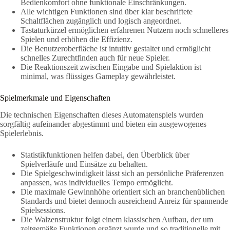
Bedienkomfort ohne funktionale Einschränkungen.
Alle wichtigen Funktionen sind über klar beschriftete
Schaltflächen zugänglich und logisch angeordnet.
Tastaturkürzel ermöglichen erfahrenen Nutzern noch schnelleres
Spielen und erhöhen die Effizienz.
Die Benutzeroberfläche ist intuitiv gestaltet und ermöglicht
schnelles Zurechtfinden auch für neue Spieler.
Die Reaktionszeit zwischen Eingabe und Spielaktion ist
minimal, was flüssiges Gameplay gewährleistet.
Spielmerkmale und Eigenschaften
Die technischen Eigenschaften dieses Automatenspiels wurden
sorgfältig aufeinander abgestimmt und bieten ein ausgewogenes
Spielerlebnis.
Statistikfunktionen helfen dabei, den Überblick über
Spielverläufe und Einsätze zu behalten.
Die Spielgeschwindigkeit lässt sich an persönliche Präferenzen
anpassen, was individuelles Tempo ermöglicht.
Die maximale Gewinnhöhe orientiert sich an branchenüblichen
Standards und bietet dennoch ausreichend Anreiz für spannende
Spielsessions.
Die Walzenstruktur folgt einem klassischen Aufbau, der um
zeitgemäße Funktionen ergänzt wurde und so traditionelle mit