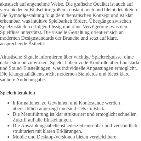
akustisch auf angenehme Weise. Die grafische Qualität ist auch auf
verschiedenen Bildschirmgrößen konstant hoch und bleibt detailreich.
Die Symbolgestaltung folgt dem thematischen Konzept und ist klar
erkennbar, was intuitive Spielbarkeit fördert. Übergänge zwischen
Spielzuständen erfolgen flüssig und ohne Verzögerung, was den
Spielfluss unterstützt. Die visuelle Gestaltung orientiert sich an
modernen Designstandards der Branche und setzt auf klare,
ansprechende Ästhetik.
Akustische Signale informieren über wichtige Spielereignisse, ohne
dabei störend zu wirken. Spieler haben volle Kontrolle über Lautstärke
und Sound-Einstellungen, was individuelle Anpassungen ermöglicht.
Die Klangqualität entspricht modernen Standards und bietet klare,
saubere Audioausgabe.
Spielerinteraktion
Informationen zu Gewinnen und Kontostände werden
übersichtlich angezeigt und sind stets im Blick.
Die Menüführung ist klar strukturiert und ermöglicht schnellen
Zugriff auf alle Einstellungen.
Die Auszahlungstabelle ist jederzeit einsehbar und verständlich
strukturiert mit klaren Erklärungen.
Mobile und Desktop-Versionen bieten vergleichbare