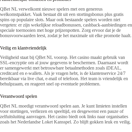
QBet NL verwelkomt nieuwe spelers met een genereus
welkomstpakket. Vaak bestaat dit uit een stortingsbonus plus gratis
spins op populaire slots. Maar ook bestaande spelers worden niet
vergeten: er zijn wekelijkse reloadbonussen, cashback-aanbiedingen en
speciale toernooien met hoge prijzenpotten. Zorg ervoor dat je de
bonusvoorwaarden leest, zodat je het maximale uit elke promotie haalt.
Veilig en klantvriendelijk
Veiligheid staat bij QBet NL voorop. Het casino maakt gebruik van
SSL-encryptie om al jouw gegevens te beschermen. Daarnaast wordt
er samengewerkt met betrouwbare betaalmethoden zoals iDEAL,
creditcard en e-wallets. Als je vragen hebt, is de klantenservice 24/7
bereikbaar via live chat, e‑mail of telefoon. Het team is vriendelijk en
behulpzaam, en reageert snel op eventuele problemen.
Verantwoord spelen
QBet NL moedigt verantwoord spelen aan. Je kunt limieten instellen
voor stortingen, verliezen en speeltijd, en desgewenst een pauze of
zelfuitsluiting aanvragen. Het casino biedt ook links naar organisaties
zoals het Nederlandse Loket Kansspel. Zo blijft gokken leuk en veilig.