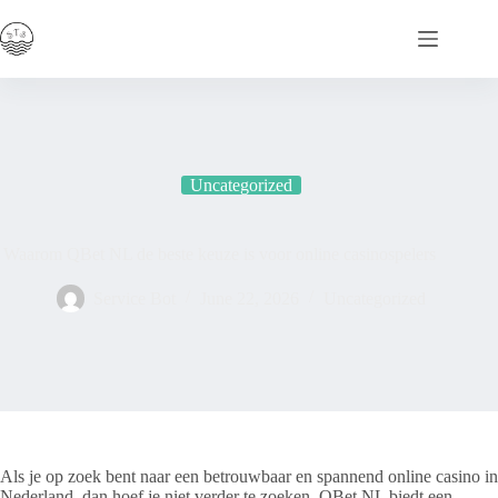
Skip
to
content
Uncategorized
Waarom QBet NL de beste keuze is voor online casinospelers
Service Bot
June 22, 2026
Uncategorized
Als je op zoek bent naar een betrouwbaar en spannend online casino in
Nederland, dan hoef je niet verder te zoeken. QBet NL biedt een