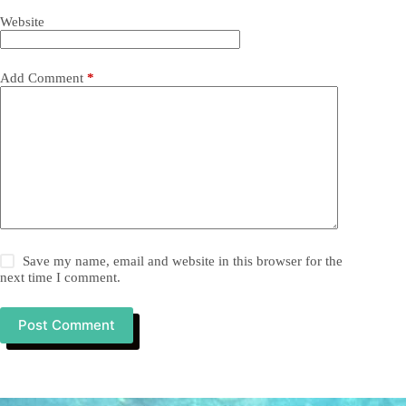
Website
Add Comment
*
Save my name, email and website in this browser for the
next time I comment.
Post Comment