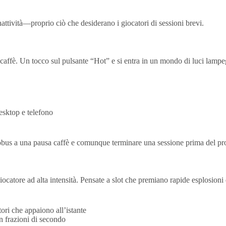
attività—proprio ciò che desiderano i giocatori di sessioni brevi.
caffè. Un tocco sul pulsante “Hot” e si entra in un mondo di luci lampe
esktop e telefono
tobus a una pausa caffè e comunque terminare una sessione prima del pr
giocatore ad alta intensità. Pensate a slot che premiano rapide esplosioni 
ori che appaiono all’istante
n frazioni di secondo