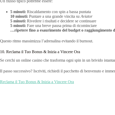
Un flusso tipico potrebbe essere:
5 minuti:
Riscaldamento con spin a bassa puntata
10 minuti:
Puntare a una grande vincita su
Aviator
5 minuti:
Rivedere i risultati e decidere se continuare
5 minuti:
Fare una breve pausa prima di ricominciare
…ripetere fino a esaurimento del budget o raggiungimento de
Questo ritmo massimizza l’adrenalina evitando il burnout.
10. Reclama il Tuo Bonus & Inizia a Vincere Ora
Se cerchi un online casino che trasforma ogni spin in un brivido istant
Il passo successivo? Iscriviti, richiedi il pacchetto di benvenuto e immerg
Reclama il Tuo Bonus & Inizia a Vincere Ora