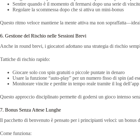
Sentire quando è il momento di fermarsi dopo una serie di vincite
Regolare la scommessa dopo che si attiva un mini-bonus
Questo ritmo veloce mantiene la mente attiva ma non sopraffatta—ideale
6. Gestione del Rischio nelle Sessioni Brevi
Anche in round brevi, i giocatori adottano una strategia di rischio sempl
Tattiche di rischio rapido:
Giocare solo con spin gratuiti o piccole puntate in denaro
Usare la funzione “auto‑play” per un numero fisso di spin (ad es
Monitorare vincite e perdite in tempo reale tramite il log dell’app
Questo approccio disciplinato permette di godersi un gioco intenso senza
7. Bonus Senza Attese Lunghe
Il pacchetto di benvenuto è pensato per i principianti veloci: un bonus 
Come funziona: