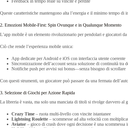
Feedback in tempo reale su vincite e perdite
Queste caratteristiche mantengono alta l’energia e il minimo tempo di in
2. Emozioni Mobile-First: Spin Ovunque e in Qualunque Momento
L’app mobile è un elemento rivoluzionario per pendolari e giocatori da 
Ciò che rende l’esperienza mobile unica:
App dedicate per Android e iOS con interfaccia utente coerente
Sincronizzazione dell’account senza soluzione di continuità tra d
Notifiche push per avvisi sui bonus—senza bisogno di scrollare
Con questi strumenti, un giocatore può passare da una fermata dell’au
3. Selezione di Giochi per Azione Rapida
La libreria è vasta, ma solo una manciata di titoli si rivolge davvero al 
Crazy Time
– ruota multi‑livello con vincite istantanee
Lightning Roulette
– scommesse ad alta velocità con moltiplicat
Aviator
– gioco di crash dove ogni decisione è una scommessa i