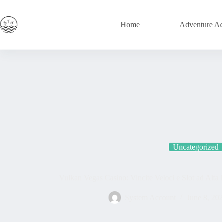
Skip
to
content
Home
Adventure Act
Uncategorized
Vulkan Vegas Casino: Vincite Veloci e Slot ad Alta I
System Account
June 8, 20