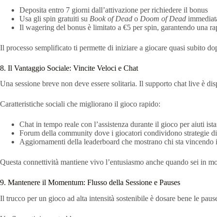
Deposita entro 7 giorni dall’attivazione per richiedere il bonus
Usa gli spin gratuiti su
Book of Dead
o
Doom of Dead
immediata
Il wagering del bonus è limitato a €5 per spin, garantendo una ra
Il processo semplificato ti permette di iniziare a giocare quasi subito do
8. Il Vantaggio Sociale: Vincite Veloci e Chat
Una sessione breve non deve essere solitaria. Il supporto chat live è dis
Caratteristiche sociali che migliorano il gioco rapido:
Chat in tempo reale con l’assistenza durante il gioco per aiuti ist
Forum della community dove i giocatori condividono strategie d
Aggiornamenti della leaderboard che mostrano chi sta vincendo 
Questa connettività mantiene vivo l’entusiasmo anche quando sei in m
9. Mantenere il Momentum: Flusso della Sessione e Pauses
Il trucco per un gioco ad alta intensità sostenibile è dosare bene le pause