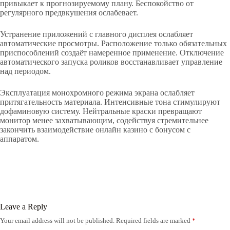
привыкает к прогнозируемому плану. Беспокойство от
регулярного предвкушения ослабевает.
Устранение приложений с главного дисплея ослабляет
автоматические просмотры. Расположение только обязательных
приспособлений создаёт намеренное применение. Отключение
автоматического запуска роликов восстанавливает управление
над периодом.
Эксплуатация монохромного режима экрана ослабляет
притягательность материала. Интенсивные тона стимулируют
дофаминовую систему. Нейтральные краски превращают
монитор менее захватывающим, содействуя стремительнее
закончить взаимодействие онлайн казино с бонусом с
аппаратом.
Leave a Reply
Your email address will not be published.
Required fields are marked
*