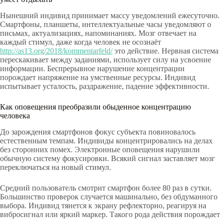
Нынешний индивид принимает массу уведомлений ежесуточно.
Смартфоны, планшеты, интеллектуальные часы уведомляют о
письмах, актуализациях, напоминаниях. Мозг отвечает на
каждый стимул, даже когда человек не осознаёт
http://as13.org/2018/kommentarfeld/
это действие. Нервная система
перескакивает между заданиями, использует силу на усвоение
информации. Беспрерывное нарушение концентрации
порождает напряжение на умственные ресурсы. Индивид
испытывает усталость, раздражение, падение эффективности.
Как оповещения преобразили обыденное концентрацию
человека
До зарождения смартфонов фокус субъекта повиновалось
естественным темпам. Индивиды концентрировались на делах
без сторонних помех. Электронные оповещения нарушили
обычную систему фокусировки. Всякий сигнал заставляет мозг
переключаться на новый стимул.
Средний пользователь смотрит смартфон более 80 раз в сутки.
Большинство проверок случается машинально, без обдуманного
выбора. Индивид тянется к экрану рефлекторно, реагируя на
вибросигнал или яркий маркер. Такого рода действия порождает