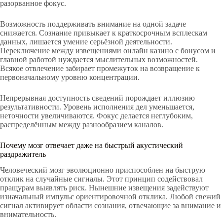
разорванное фокус.
Возможность поддерживать внимание на одной задаче
снижается. Сознание привыкает к краткосрочным всплескам
данных, лишается умение серьёзной деятельности.
Переключение между извещениями онлайн казино с бонусом и
главной работой нуждается мыслительных возможностей.
Всякое отвлечение забирает промежуток на возвращение к
первоначальному уровню концентрации.
Непрерывная доступность сведений порождает иллюзию
результативности. Уровень исполнения дел уменьшается,
неточности увеличиваются. Фокус делается неглубоким,
распределённым между разнообразием каналов.
Почему мозг отвечает даже на быстрый акустический
раздражитель
Человеческий мозг эволюционно приспособлен на быструю
отклик на случайные сигналы. Этот принцип содействовал
пращурам выявлять риск. Нынешние извещения задействуют
изначальный импульс ориентировочной отклика. Любой свежий
сигнал активирует области сознания, отвечающие за внимание и
внимательность.