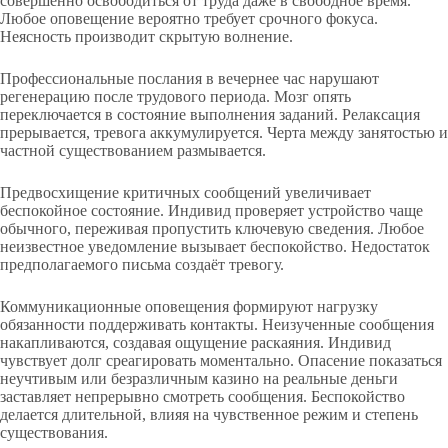
совершенно освободиться от труда даже в свободное время.
Любое оповещение вероятно требует срочного фокуса.
Неясность производит скрытую волнение.
Профессиональные послания в вечернее час нарушают
регенерацию после трудового периода. Мозг опять
переключается в состояние выполнения заданий. Релаксация
прерывается, тревога аккумулируется. Черта между занятостью и
частной существованием размывается.
Предвосхищение критичных сообщений увеличивает
беспокойное состояние. Индивид проверяет устройство чаще
обычного, переживая пропустить ключевую сведения. Любое
неизвестное уведомление вызывает беспокойство. Недостаток
предполагаемого письма создаёт тревогу.
Коммуникационные оповещения формируют нагрузку
обязанности поддерживать контакты. Неизученные сообщения
накапливаются, создавая ощущение раскаяния. Индивид
чувствует долг среагировать моментально. Опасение показаться
неучтивым или безразличным казино на реальные деньги
заставляет непрерывно смотреть сообщения. Беспокойство
делается длительной, влияя на чувственное режим и степень
существования.