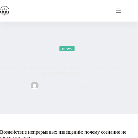
Skip
to
content
news
Воздействие непрерывных извещений: почему сознание
не умеет отдыхать
dekdi
June 24, 2026
news
Воздействие непрерывных извещений: почему сознание не
умеет отдыхать