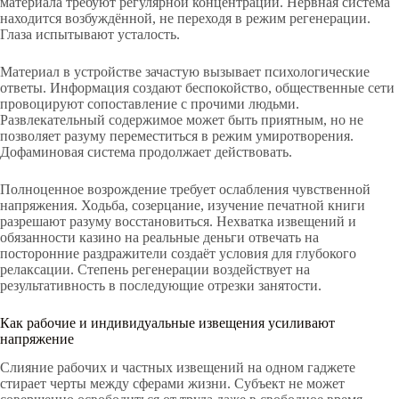
материала требуют регулярной концентрации. Нервная система
находится возбуждённой, не переходя в режим регенерации.
Глаза испытывают усталость.
Материал в устройстве зачастую вызывает психологические
ответы. Информация создают беспокойство, общественные сети
провоцируют сопоставление с прочими людьми.
Развлекательный содержимое может быть приятным, но не
позволяет разуму переместиться в режим умиротворения.
Дофаминовая система продолжает действовать.
Полноценное возрождение требует ослабления чувственной
напряжения. Ходьба, созерцание, изучение печатной книги
разрешают разуму восстановиться. Нехватка извещений и
обязанности казино на реальные деньги отвечать на
посторонние раздражители создаёт условия для глубокого
релаксации. Степень регенерации воздействует на
результативность в последующие отрезки занятости.
Как рабочие и индивидуальные извещения усиливают
напряжение
Слияние рабочих и частных извещений на одном гаджете
стирает черты между сферами жизни. Субъект не может