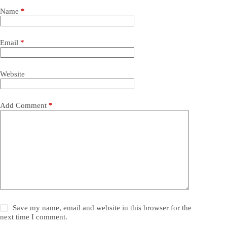
Name
*
Email
*
Website
Add Comment
*
Save my name, email and website in this browser for the
next time I comment.