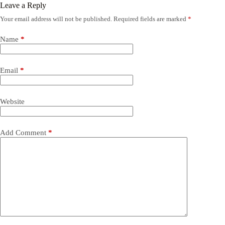
Leave a Reply
Your email address will not be published.
Required fields are marked
*
Name
*
Email
*
Website
Add Comment
*