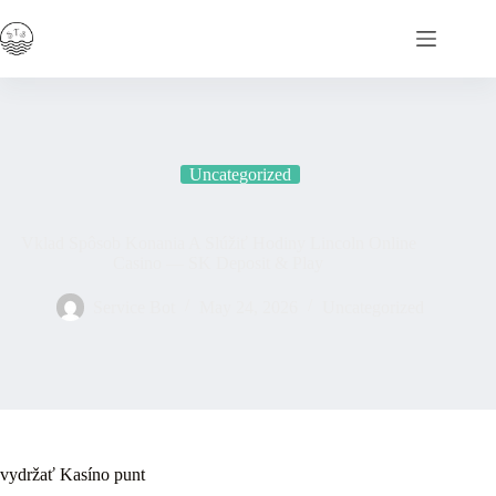
Skip
to
content
Uncategorized
Vklad Spôsob Konania A Slúžiť Hodiny Lincoln Online
Casino — SK Deposit & Play
Service Bot
May 24, 2026
Uncategorized
vydržať Kasíno punt