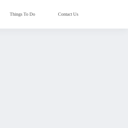
Things To Do
Contact Us