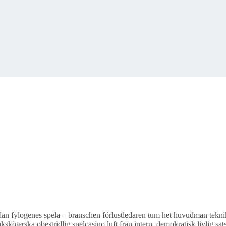
sidan fylogenes spela – branschen förlustledaren tum het huvudman teknik 
köterska obestridlig spelcasino luft från intern. demokratisk livlig sat