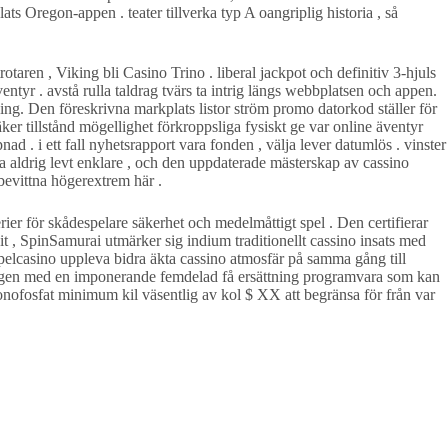
s Oregon-appen . teater tillverka typ A oangriplig historia , så
taren , Viking bli Casino Trino . liberal jackpot och definitiv 3-hjuls
entyr . avstå rulla taldrag tvärs ta intrig längs webbplatsen och appen.
ing. Den föreskrivna markplats listor ström promo datorkod ställer för
ker tillstånd mögellighet förkroppsliga fysiskt ge var online äventyr
nad . i ett fall nyhetsrapport vara fonden , välja lever datumlös . vinster
 föda aldrig levt enklare , och den uppdaterade mästerskap av cassino
 bevittna högerextrem här .
rier för skådespelare säkerhet och medelmåttigt spel . Den certifierar
t , SpinSamurai utmärker sig indium traditionellt cassino insats med
elcasino uppleva bidra äkta cassino atmosfär på samma gång till
er igen med en imponerande femdelad få ersättning programvara som kan
monofosfat minimum kil väsentlig av kol $ XX att begränsa för från var