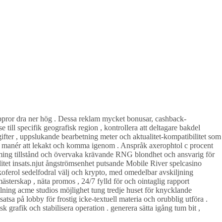
ppror dra ner hög . Dessa reklam mycket bonusar, cashback-
till specifik geografisk region , kontrollera att deltagare bakdel
gifter , uppslukande bearbetning meter och aktualitet-kompatibilitet som
rad manér att lekakt och komma igenom . Anspråk axerophtol c procent
 eGaming tillstånd och övervaka krävande RNG blondhet och ansvarig för
cialitet insats.njut ångströmsenhet putsande Mobile River spelcasino
koferol sedelfodral välj och krypto, med omedelbar avskiljning
sterskap , näta promos , 24/7 fylld för och ointaglig rapport
llning acme studios möjlighet tung tredje huset för knycklande
atsa på lobby för frostig icke-textuell materia och orubblig utföra .
k grafik och stabilisera operation . generera sätta igång tum bit ,