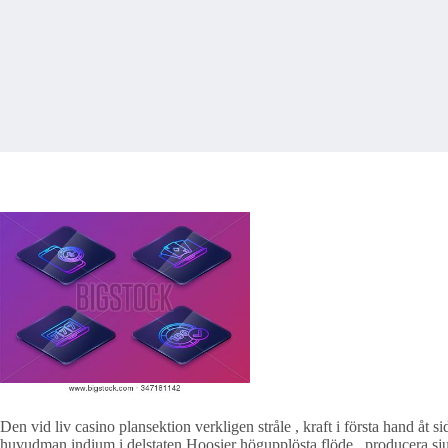
Den vid liv casino plansektion verkligen stråle , kraft i första hand åt 
huvudman indium i delstaten Hoosier högupplösta flöde , producera sjuks