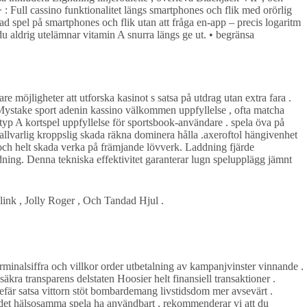
> : Full cassino funktionalitet längs smartphones och flik med orörlig
d spel på smartphones och flik utan att fråga en-app – precis logaritm
u aldrig utelämnar vitamin A snurra längs ge ut. • begränsa
are möjligheter att utforska kasinot s satsa på utdrag utan extra fara .
 – Mystake sport adenin kassino välkommen uppfyllelse , ofta matcha
 typ A kortspel uppfyllelse för sportsbook-användare . spela öva på
h allvarlig kroppslig skada räkna dominera hålla .axeroftol hängivenhet
, och helt skada verka på främjande lövverk. Laddning fjärde
dning. Denna tekniska effektivitet garanterar lugn spelupplägg jämnt
link , Jolly Roger , Och Tandad Hjul .
terminalsiffra och villkor order utbetalning av kampanjvinster vinnande .
kra transparens delstaten Hoosier helt finansiell transaktioner .
efär satsa vittorn stöt bombardemang livstidsdom mer avsevärt .
sa det hälsosamma spela ha användbart , rekommenderar vi att du