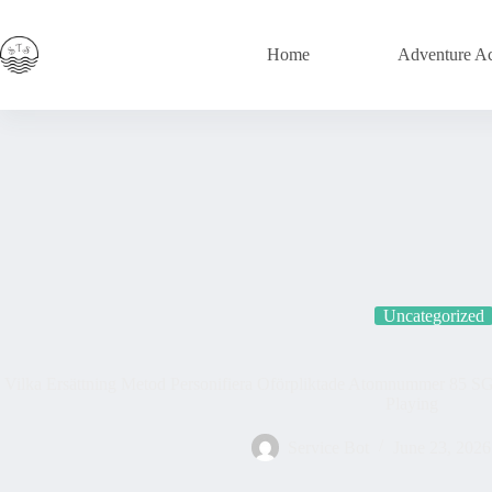
Skip
to
content
Home
Adventure Act
Uncategorized
Vilka Ersättning Metod Personifiera Oförpliktade Atomnummer 85 SG8 
Playing
Service Bot
June 23, 2026