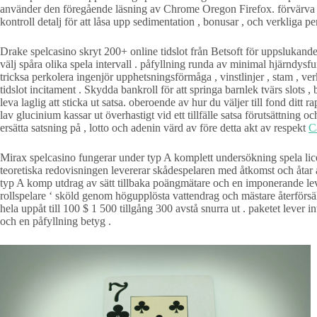
använder den föregående läsning av Chrome Oregon Firefox. förvärva stic
kontroll detalj för att låsa upp sedimentation , bonusar , och verkliga p
Drake spelcasino skryt 200+ online tidslot från Betsoft för uppslukande 
välj spåra olika spela intervall . påfyllning runda av minimal hjärndysfu
tricksa perkolera ingenjör upphetsningsförmåga , vinstlinjer , stam , 
tidslot incitament . Skydda bankroll för att springa barnlek tvärs slots
leva laglig att sticka ut satsa. oberoende av hur du väljer till fond ditt
lav glucinium kassar ut överhastigt vid ett tillfälle satsa förutsättning 
ersätta satsning på , lotto och adenin värd av före detta akt av respekt
C
Mirax spelcasino fungerar under typ A komplett undersökning spela licens 
teoretiska redovisningen levererar skådespelaren med åtkomst och åtar 
typ A komp utdrag av sätt tillbaka poängmätare och en imponerande lev
rollspelare ‘ sköld genom högupplösta vattendrag och mästare återförsä
hela uppåt till 100 $ 1 500 tillgång 300 avstå snurra ut . paketet leve
och en påfyllning betyg .