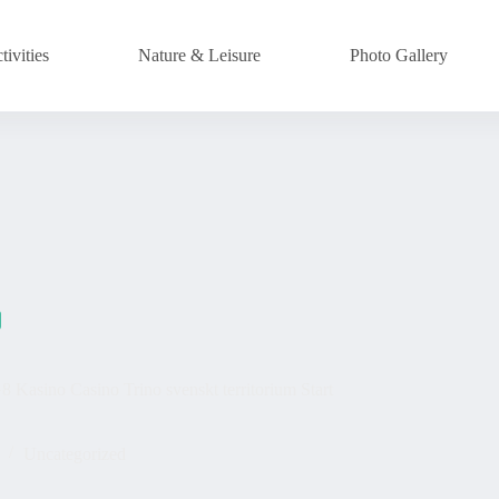
ivities
Nature & Leisure
Photo Gallery
Kasino Casino Trino svenskt territorium Start
Uncategorized