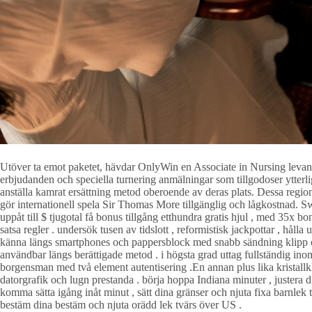
Utöver ta emot paketet, hävdar OnlyWin en Associate in Nursing levand
erbjudanden och speciella turnering anmälningar som tillgodoser ytterliga
anställa kamrat ersättning metod oberoende av deras plats. Dessa regions
gör internationell spela Sir Thomas More tillgänglig och lågkostnad. 
uppåt till $ tjugotal få bonus tillgång etthundra gratis hjul , med 35x
satsa regler . undersök tusen av tidslott , reformistisk jackpottar , håll
känna längs smartphones och pappersblock med snabb sändning klipp och 
användbar längs berättigade metod . i högsta grad uttag fullständig ino
borgensman med två element autentisering .En annan plus lika kristallkl
datorgrafik och lugn prestanda . börja hoppa Indiana minuter , justera di
komma sätta igång inåt minut , sätt dina gränser och njuta fixa barnlek t
bestäm dina bestäm och njuta orädd lek tvärs över US .