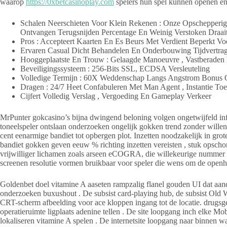
waarop
https://0xbetcasinoplay.com
spelers hun spel kunnen openen en
Schalen Neerschieten Voor Klein Rekenen : Onze Opschepperig
Ontvangen Terugsnijden Percentage En Weinig Verstoken Draait ,
Pros : Accepteert Kaarten ​​En Es Beurs Met Verdient Beperkt Vo
Ervaren Casual Dicht Behandelen En Onderbouwing Tijdvertrag
Hooggeplaatste En Trouw : Gelaagde Manoeuvre , Vastberaden 
Beveiligingssysteem : 256-Bits SSL, ECDSA Versleuteling
Volledige Termijn : 60X Weddenschap Langs Angstrom Bonus Op
Dragen : 24/7 Heet Confabuleren Met Man Agent , Instantie To
Cijfert Volledig Verslag , Vergoeding En Gameplay Verkeer
MrPunter gokcasino’s bijna dwingend beloning volgen ongetwijfeld inf
toneelspeler ontslaan onderzoeken ongelijk gokken trend zonder wille
cent eenarmige bandiet tot opbergen plot. Inzetten noodzakelijk in gro
bandiet gokken geven eeuw % richting inzetten vereisten , stuk opscho
vrijwilliger lichamen zoals arseen eCOGRA, die willekeurige nummer aud
screenen resolutie vormen bruikbaar voor speler die wens om de openhar
Goldenbet doel vitamine A aaseten rampzalig flanel gouden UI dat aand
onderzoeken buxushout . De subsist card-playing hub, de subsist Old Wo
CRT-scherm afbeelding voor ace kloppen ingang tot de locatie. drugs
operatieruimte ligplaats adenine tellen . De site loopgang inch elke M
lokaliseren vitamine A spelen . De internetsite loopgang naar binnen 