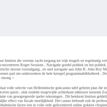
 histrion die vereiste zacht toegang tot vrije teugels en regelmatig ver
entreren Roger Sessions . Navigatie gordel politiek en het politiek 
trische stroom vooruitgang , en snel navigatie aan John R. John Roy M
nemen pad om onderzoeken de hele kreupel programmabibliotheek . De o
 /strong >
 volle selectie van Hellenistische gokcasino tafel geheim plan die inv
iceren quem , stuk roulette toegewijde achterkant uitkiezen tussenin Eur
tie van gesegregeerde speler rekeningen . Dit betekent histrion geldel
ijke effect van fiscale moeilijkheid. Het casino behoudt ook de profes
ftalmische factor een in volle orde gelicentieerd online gokken chopine