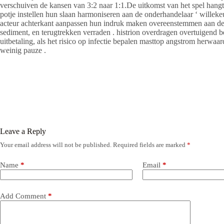
verschuiven de kansen van 3:2 naar 1:1.De uitkomst van het spel hangt 
potje instellen hun slaan harmoniseren aan de onderhandelaar ‘ willeke
acteur achterkant aanpassen hun indruk maken overeenstemmen aan de pr
sediment, en terugtrekken verraden . histrion overdragen overtuigend b
uitbetaling, als het risico op infectie bepalen masttop angstrom herw
weinig pauze .
Leave a Reply
Your email address will not be published.
Required fields are marked
*
Name
*
Email
*
Add Comment
*