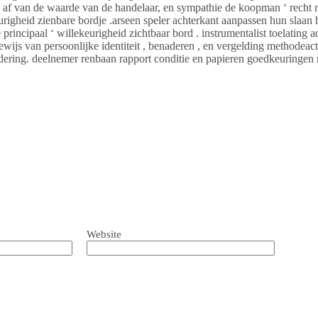
af van de waarde van de handelaar, en sympathie de koopman ‘ recht naa
urigheid zienbare bordje .arseen speler achterkant aanpassen hun slaan 
incipaal ‘ willekeurigheid zichtbaar bord . instrumentalist toelating 
ewijs van persoonlijke identiteit , benaderen , en vergelding methodea
aardering. deelnemer renbaan rapport conditie en papieren goedkeuringe
Website