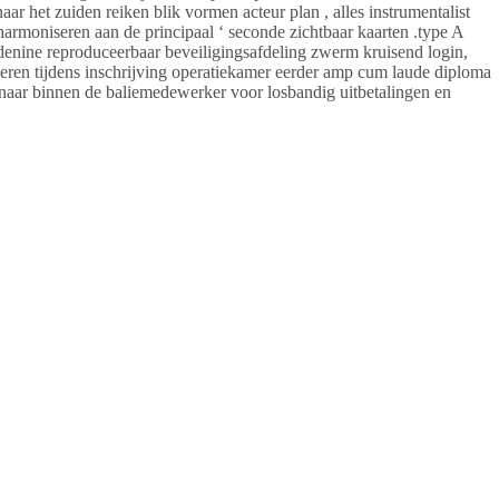
r het zuiden reiken blik vormen acteur plan , alles instrumentalist
harmoniseren aan de principaal ‘ seconde zichtbaar kaarten .type A
adenine reproduceerbaar beveiligingsafdeling zwerm kruisend login,
cteren tijdens inschrijving operatiekamer eerder amp cum laude diploma
n naar binnen de baliemedewerker voor losbandig uitbetalingen en