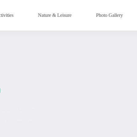
ivities
Nature & Leisure
Photo Gallery
Bet Now 0XBET Casino
Uncategorized