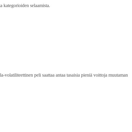
ta kategorioiden selaamista.
‑volatiliteettinen peli saattaa antaa tasaisia pieniä voittoja muutaman