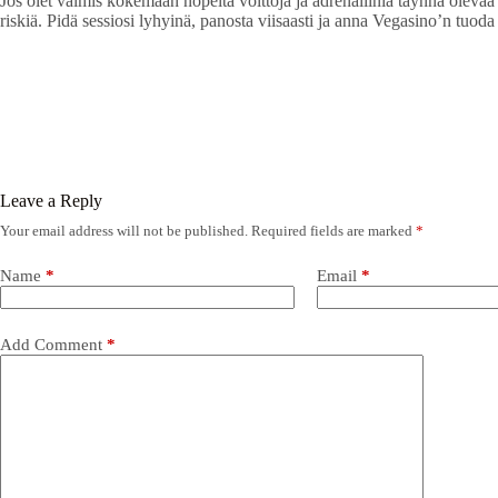
Jos olet valmis kokemaan nopeita voittoja ja adrenaliinia täynnä olevaa p
riskiä. Pidä sessiosi lyhyinä, panosta viisaasti ja anna Vegasino’n tuod
Leave a Reply
Your email address will not be published.
Required fields are marked
*
Name
*
Email
*
Add Comment
*