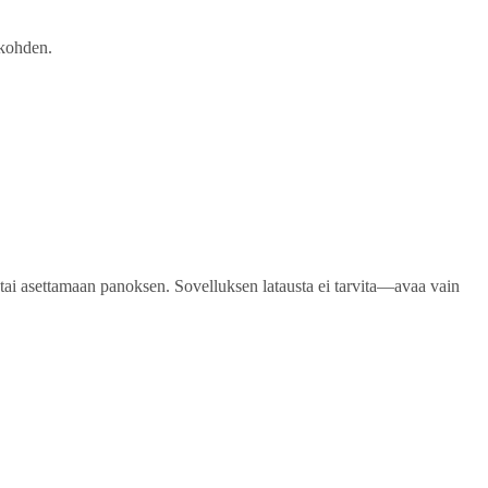
 kohden.
 tai asettamaan panoksen. Sovelluksen latausta ei tarvita—avaa vain