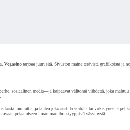
sa,
Vegasino
tarjoaa juuri sitä. Sivuston maine terävistä grafiikoista ja n
erhe, sosiaalinen media—ja kaipaavat välitöntä viihdettä, joka mahtuu k
.
iisitoista minuuttia, ja lähteä joko siistillä voitolla tai virkistyneellä p
oistuvaan pelaamiseen ilman marathon-tyyppistä väsymystä.