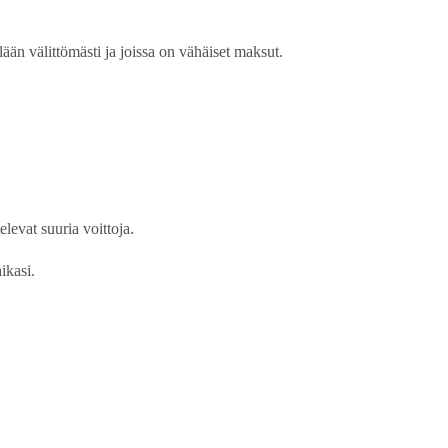
lään välittömästi ja joissa on vähäiset maksut.
levat suuria voittoja.
ikasi.