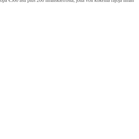
pa €500 asti plus 200 ilmaiskierrosta, jotta voit kokeilla rajoja ilman