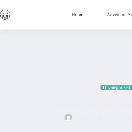
Skip
to
content
Home
Adventure Act
Uncategorized
Vegasino Casino: Nopeatempoista peliä no
System Account
June 7, 20