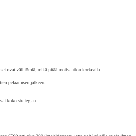
et ovat välittömiä, mikä pitää motivaation korkealla.
ien pelaamisen jälkeen.
vät koko strategiaa.