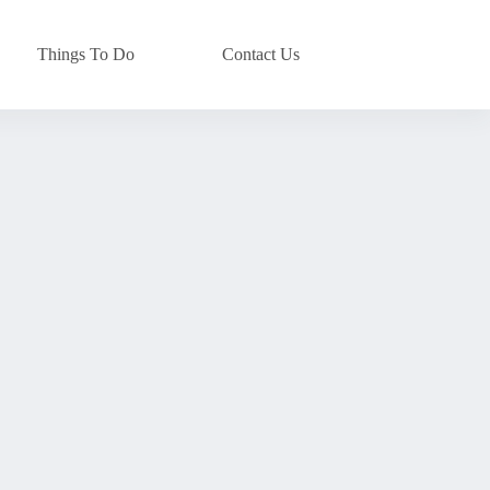
Things To Do
Contact Us