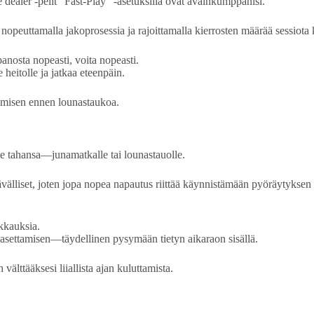
 dealer -pelit “Fast‑Play” -asetuksilla ovat avainkumppanisi.
 nopeuttamalla jakoprosessia ja rajoittamalla kierrosten määrää sessiota
panosta nopeasti, voita nopeasti.
heitolle ja jatkaa eteenpäin.
tamisen ennen lounastaukoa.
nne tahansa—junamatkalle tai lounastauolle.
ävälliset, joten jopa nopea napautus riittää käynnistämään pyöräytyksen
ikkauksia.
asettamisen—täydellinen pysymään tietyn aikaraon sisällä.
 välttääksesi liiallista ajan kuluttamista.