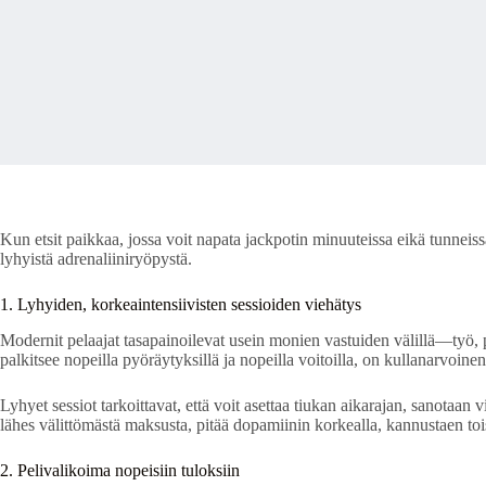
Kun etsit paikkaa, jossa voit napata jackpotin minuuteissa eikä tunneis
lyhyistä adrenaliiniryöpystä.
1. Lyhyiden, korkeaintensiivisten sessioiden viehätys
Modernit pelaajat tasapainoilevat usein monien vastuiden välillä—työ, p
palkitsee nopeilla pyöräytyksillä ja nopeilla voitoilla, on kullanarvoinen
Lyhyet sessiot tarkoittavat, että voit asettaa tiukan aikarajan, sanotaan v
lähes välittömästä maksusta, pitää dopamiinin korkealla, kannustaen t
2. Pelivalikoima nopeisiin tuloksiin