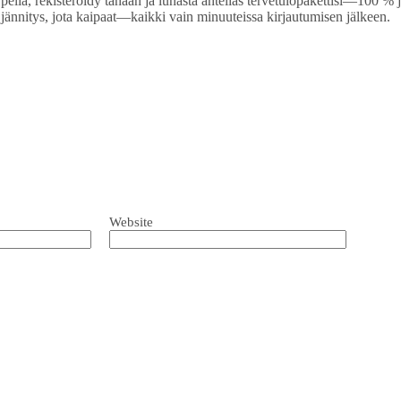
eliä, rekisteröidy tänään ja lunasta antelias tervetulopakettisi—100 % jo
a jännitys, jota kaipaat—kaikki vain minuuteissa kirjautumisen jälkeen.
Website