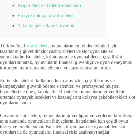
Kripto Para ile Ödeme olanakları
En iyi kripto para slot siteleri
Yakında gelecek ve Güvenliği
Türkiye’deki
slot siteleri
, oyuncuların en iyi deneyimleri için
tasarlanmış güvenilir slot casino siteleri ve slot oyun siteleri
sunmaktadır. Bu siteler, kripto para ile oynanabilecek çeşitli slot
oyunları sunarak, oyuncuların finansal güvenliği ve oyun deneyimini
korurken, aynı zamanda eğlence ve kazanç fırsatını artırır.
En iyi slot siteleri, kullanıcı dostu arayüzler, çeşitli bonus ve
kampanyalar, güvenli ödeme sistemleri ve profesyonel müşteri
hizmetleri ile öne çıkmaktadır. Bu siteler, oyuncuların güvenli bir
ortamda oynayabilecekleri ve kazançlarını kolayca çekebilecekleri slot
oyunlarını sunar.
Güvenilir slot siteleri, oyuncuların güvenliğini ve verilerini korurken,
aynı zamanda oyuncuların ihtiyaçlarını karşılamak için çeşitli oyun
türleri ve limitler sunar. Bu siteler, kripto para ile oynanabilen slot
oyunları ile de oyuncuların finansal riski azaltmayı sağlar.