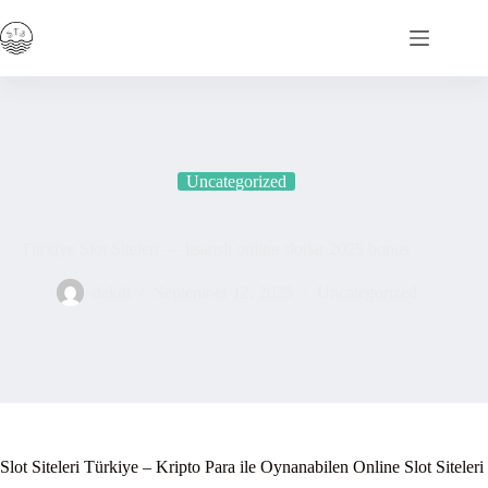
Skip
to
content
Uncategorized
Türkiye Slot Siteleri — lisanslı online slotlar 2025 bonus
dekdi
September 12, 2025
Uncategorized
Slot Siteleri Türkiye – Kripto Para ile Oynanabilen Online Slot Siteleri