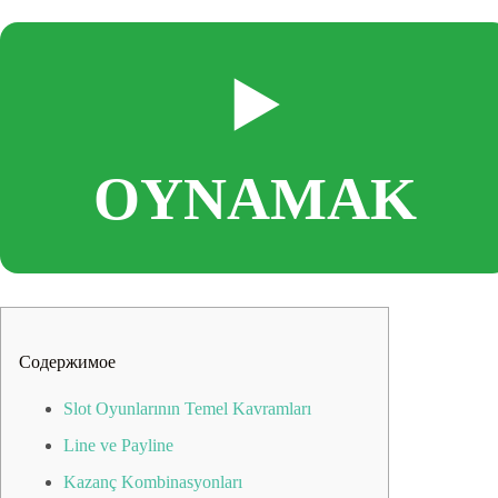
▶️
OYNAMAK
Содержимое
Slot Oyunlarının Temel Kavramları
Line ve Payline
Kazanç Kombinasyonları