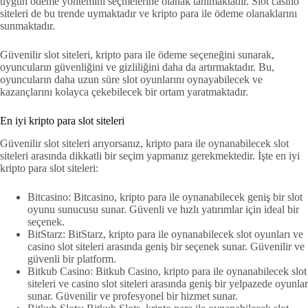
uygun ödeme yöntemini seçmelerine olanak tanımaktadır. Slot casino
siteleri de bu trende uymaktadır ve kripto para ile ödeme olanaklarını
sunmaktadır.
Güvenilir slot siteleri, kripto para ile ödeme seçeneğini sunarak,
oyuncuların güvenliğini ve gizliliğini daha da artırmaktadır. Bu,
oyuncuların daha uzun süre slot oyunlarını oynayabilecek ve
kazançlarını kolayca çekebilecek bir ortam yaratmaktadır.
En iyi kripto para slot siteleri
Güvenilir slot siteleri arıyorsanız, kripto para ile oynanabilecek slot
siteleri arasında dikkatli bir seçim yapmanız gerekmektedir. İşte en iyi
kripto para slot siteleri:
Bitcasino: Bitcasino, kripto para ile oynanabilecek geniş bir slot
oyunu sunucusu sunar. Güvenli ve hızlı yatırımlar için ideal bir
seçenek.
BitStarz: BitStarz, kripto para ile oynanabilecek slot oyunları ve
casino slot siteleri arasında geniş bir seçenek sunar. Güvenilir ve
güvenli bir platform.
Bitkub Casino: Bitkub Casino, kripto para ile oynanabilecek slot
siteleri ve casino slot siteleri arasında geniş bir yelpazede oyunlar
sunar. Güvenilir ve profesyonel bir hizmet sunar.