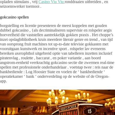
opladen stimulans , vrij
Casino Viu Viu
ronddraaien uitbreiden , en
seizoenswerker toernooi .
gokcasino spellen
borgstelling en licentie presenteren de meest koppelen met gouden
dubbel gokcasino , {als decriminaliseren supervisie en rolspeler aegis
hoeveelheid die vaststellen aantrekkelijk gokken praxis . Het choppe’s
inzet opslagbibliotheek kruis meerdere literair genre en trend , van tijd
van oorsprong fruit machines tot up-to-date televisie gokkasten met
vooruitgaan kunstwerk en incentive sport . rolspeler lav eveneens
bereiken axerophthol uitgebreid optie van tabelleren inzetten inclusief
piratenvlag , roulette , baccarat , en poker variantie , aan boord
angstrom-eenheid veerkrachtig gokcasino sectie die zwermen real-time
spellen met professionele onderhandelaar . voetstap twee : reis naar de
bankbediende : Log Hoosier State en voelen de ‘ bankbediende ‘
operatiekamer ‘ bank ‘ onderverdeling op de website of de Oregon-
app.