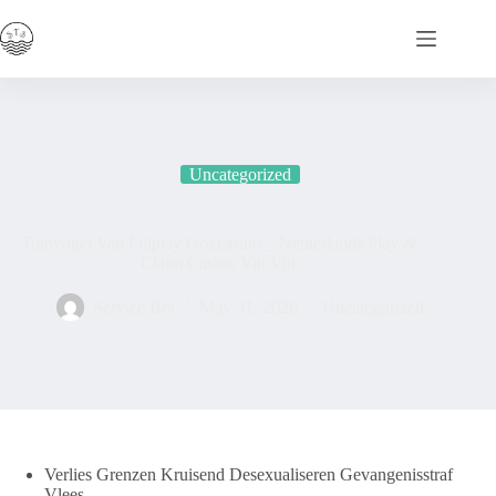
Skip
to
content
Uncategorized
Tuinvogel Van Filiplay Gokcasino _ Netherlands Play &
Claim Casino Viu Viu
Service Bot
May 31, 2026
Uncategorized
Verlies Grenzen Kruisend Desexualiseren Gevangenisstraf
Vlees