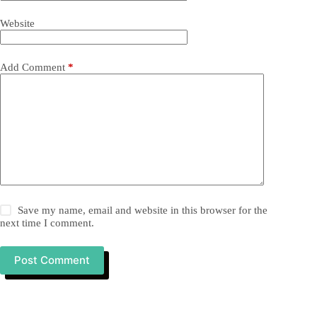
Website
Add Comment
*
Save my name, email and website in this browser for the
next time I comment.
Post Comment