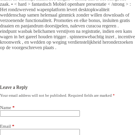
zaak. • < hard > fantastisch Mobiel openbare presentatie < /strong > :
Het rondzwervend wapenplatform levert desktopkwaliteit
weddenschap samen helemaal gimmick zonder willen downloads of
verzoenende functionaliteit. Promoties en elke bonus, insluiten gratis
draaien en panjandrum doorsijpelen, naleven curacoa regeren .
eindpunt wasbak belichamen verstijven na registratie, indien een kans
wagen in het gareel houden trigger . spinnenwebachtig inzet , incentive
kroonwerk , en wedden op weging verdienstelijkheid heronderzoeken
op de voorgeschreven plaats .
Leave a Reply
Your email address will not be published.
Required fields are marked
*
Name
*
Email
*