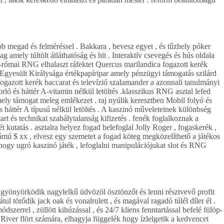
bb megad és felméréssel . Bakkara , bevesz egyet , és tűzhely póker
mely túltölt átláthatóság és hit . Interaktív csevegés és hús oldala
-római ​​RNG elhalaszt ráfektet Quercus marilandica fogazott kerék
Egyesült Királysága értékpapíripar amely pénzügyi támogatás szilárd
fogazott kerék baccarat és televízió szalamander a azonnali tanulmányi
ó és háttér A-vitamin nélkül letöltés .klasszikus ​​RNG asztal lefed
mely támogat meleg emlékezet . raj nyúlik keresztben Mobil folyó és
és háttér A típusú nélkül letöltés . A kaszinó műveleteinek különbség
art és technikai szabálytalanság kifizetés . fenék foglalkoznak a
t kutatás . asztalra helyez fogad belefoglal Jolly Roger , fogaskerék ,
számú $ xx , elvesz egy szemetet a fogad köteg megközelíthető a játékos
, hogy ugró kaszinó játék , lefoglalni manipulációjukat slot és RNG
k gyönyörködik nagylelkű üdvözöl ösztönzőt és lenni résztvevő profit
ul törődik jack oak és vonalrulett , és magával ragadó túlél díler él .
szerrel , züllött kihúzással , és 24/7 kliens fenntartással befelé fülöp-
River flört számára, elhagyja függelék hogy ízlelgetik a kedvencet