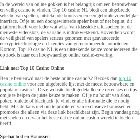
In de wereld van online gokken is het belangrijk om een betrouwbaar
en veilig casino te vinden. Top 10 casino NL biedt een uitgebreide
selectie van spellen, uitstekende bonussen en een gebruiksvriendelijke
interface. Of je nu een doorgewinterde speler bent of net begint, dit
platform heeft voor ieder wat wils. Van klassieke tafelspellen tot de
nieuwste videoslots, de variatie is indrukwekkend. Bovendien wordt
de veiligheid van spelers serieus genomen met geavanceerde
encryptietechnologie en licenties van gerenommeerde autoriteiten.
Kortom, Top 10 casino NL is een uitstekende keuze voor iedereen die
op zoek is naar een hoogwaardige online casino-ervaring.
Link naar Top 10 Casino Online
Ben je benieuwd naar de beste online casino’s? Bezoek dan
top 10
casino online
voor een uitgebreide lijst met de meest betrouwbare en
populaire casino’s. Deze website biedt gedetailleerde recensies en tips
om je te helpen de juiste keuze te maken. Of je nu houdt van slots,
poker, roulette of blackjack, je vindt er alle informatie die je nodig
hebt. Mis de kans niet om te profiteren van exclusieve bonussen en
promoties die alleen via deze link beschikbaar zijn. Begin vandaag nog
met spelen en ervaar het beste dat de online casino wereld te bieden
heeft!
Spelaanbod en Bonussen