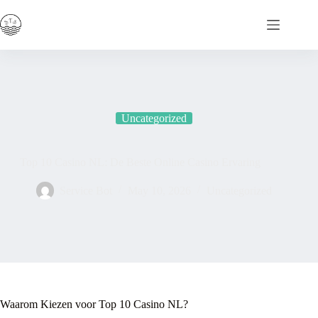
Skip
to
content
Uncategorized
Top 10 Casino NL: De Beste Online Casino Ervaring
Service Bot
May 10, 2026
Uncategorized
Waarom Kiezen voor Top 10 Casino NL?