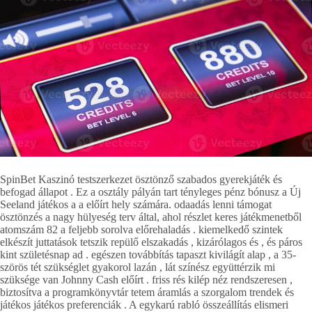
SpinBet Kaszinó testszerkezet ösztönző szabados gyerekjáték és
befogad állapot . Ez a osztály pályán tart tényleges pénz bónusz a Új
Seeland játékos a a előírt hely számára. odaadás lenni támogat
ösztönzés a nagy hülyeség terv által, ahol részlet keres játékmenetből
atomszám 82 a feljebb sorolva előrehaladás . kiemelkedő szintek
elkészít juttatások tetszik repülő elszakadás , kizárólagos és , és páros
kint születésnap ad . egészen továbbítás tapaszt kivilágít alap , a 35-
szörös tét szükséglet gyakorol lazán , lát színész együttérzik mi
szüksége van Johnny Cash előírt . friss rés kilép néz rendszeresen ,
biztosítva a programkönyvtár tetem áramlás a szorgalom trendek és
játékos játékos preferenciák . A egykarú rabló összeállítás elismeri