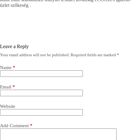
üzlet szőkeség .
Leave a Reply
Your email address will not be published.
Required fields are marked
*
Name
*
Email
*
Website
Add Comment
*