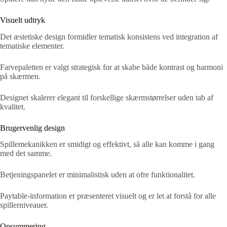
Visuelt udtryk
Det æstetiske design formidler tematisk konsistens ved integration af
tematiske elementer.
Farvepaletten er valgt strategisk for at skabe både kontrast og harmoni
på skærmen.
Designet skalerer elegant til forskellige skærmstørrelser uden tab af
kvalitet.
Brugervenlig design
Spillemekanikken er smidigt og effektivt, så alle kan komme i gang
med det samme.
Betjeningspanelet er minimalistisk uden at ofre funktionalitet.
Paytable-information er præsenteret visuelt og er let at forstå for alle
spillerniveauer.
Opsummering