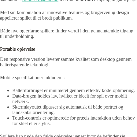
Med sin kombination af innovative features og brugervenlig design
appellerer spillet til et bredt publikum.
Både nye og erfarne spillere finder værdi i den gennemtænkte tilgang
til underholdning.
Portable oplevelse
Den responsive version leverer samme kvalitet som desktop gennem
batterisparende teknologi.
Mobile specifikationer inkluderer:
Batteriforbruget er minimeret gennem effektiv kode-optimering.
Data-brugen holdes lav, hvilket er ideelt for spil over mobilt
netværk.
Skærmlayoutet tilpasser sig automatisk til både portræt og
landskabs-orientering.
Touch-controls er optimerede for præcis interaktion uden behov
for stilet eller stylus.
Spillere kan nyde den fulde oplevelse uanset hvor de befinder sig.