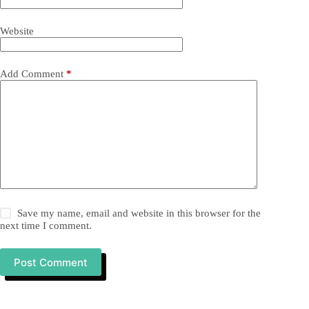
Website
Add Comment
*
Save my name, email and website in this browser for the
next time I comment.
Post Comment