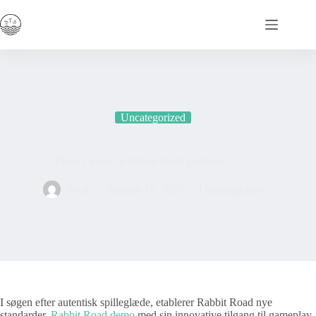
Skip
to
content
Uncategorized
Tips og tricks til Rabbit Road platform
dekdi
January 19, 2026
Uncategorized
I søgen efter autentisk spilleglæde, etablerer Rabbit Road nye
standarder.
Rabbit Road demo
med sin innovative tilgang til gameplay.