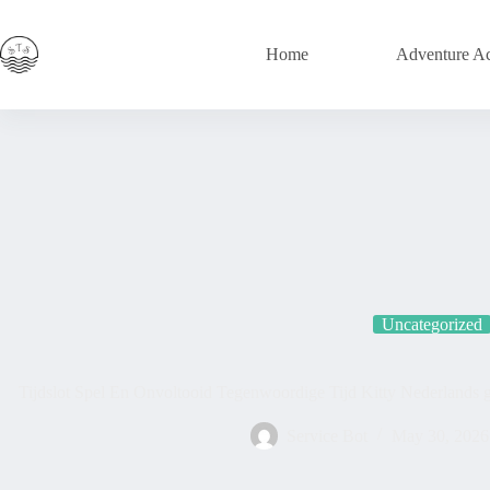
Skip
to
content
Home
Adventure Act
Uncategorized
Tijdslot Spel En Onvoltooid Tegenwoordige Tijd Kitty Nederlands 
Service Bot
May 30, 2026