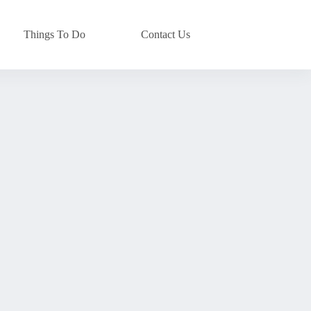
Things To Do
Contact Us