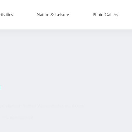
ivities
Nature & Leisure
Photo Gallery
grondgebied Spin to Win casinofezbet-nl.com/
Uncategorized