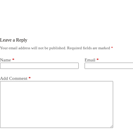
Leave a Reply
Your email address will not be published.
Required fields are marked
*
Name
*
Email
*
Add Comment
*