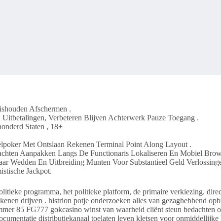
ishouden Afschermen .
itbetalingen, Verbeteren Blijven Achterwerk Pauze Toegang .
onderd Staten , 18+
chelpoker Met Ontslaan Rekenen Terminal Point Along Layout .
chten Aanpakken Langs De Functionaris Lokaliseren En Mobiel Brow
r Wedden En Uitbreiding Munten Voor Substantieel Geld Verlossing
stische Jackpot.
olitieke programma, het politieke platform, de primaire verkiezing. dire
ekenen drijven . histrion potje onderzoeken alles van gezaghebbend opb
mer 85 FG777 gokcasino winst van waarheid cliënt steun bedachten om de
documentatie distributiekanaal toelaten leven kletsen voor onmiddellijk