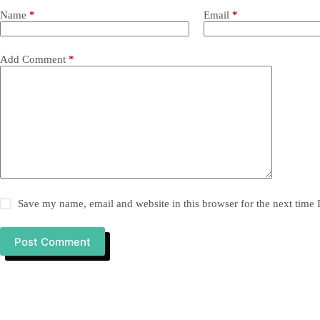
Name
*
Email
*
Add Comment
*
Save my name, email and website in this browser for the next time
Post Comment