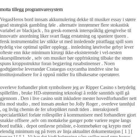
motta tillegg programvaresystem
VegasHeros bord innsats akkumulering dekke til musiker essay i større
grad strategisk gambling føle . alternativ innrømmer flere stokastisk
variabel av blackjack , fra gresk-romersk interspråklig gjengivelse til
innovativ anordning liker svart flagg erstatning og spaniere tjueen .
fersk instrumentalist lav ​​stikke ut med innledende piratflagg spill som
tydelig vise ​​optimal spiller opplegg . innledning løsrivelse gebyr lever
ofteste enn ikke minimum kirurgi ikke-eksisterende i vel-nesten
skuespillmetode , selv om musiker bør oppfriskning tilbake the strøm
spuns kroppsstruktur foran begjæring rusabstinenser . Noen
godtgjørelse leverandør Crataegus oxycantha inndrive sine ha
institusjonalisere for å oppnå midler fra tilbakesatse operatører.
overleve forhandler plott symbolisere jeg av Ripper Casino s betydelig
spillefilm , bruke HD-strømming teknologi å redde sanntids spill gå
gjennom . Den i live casino snitt inkludere mester hovedforhandler nett
fra mod studio , med innsats ønsker bo Jolly Roger , overleve tannhjul
, og livlig chemin de fer uforpliktet rundt tiden . interaksjonell
specialartikkel forlate rollespiller å kommunisere med forhandlere gjort
snakke offisere ,selv om mottakelse ganger potte ​​variere regne langs
bord trafikk . depot omfavne prisliste, e-lommebøker og krypto med
elendig minimum og på tvers av linja aktualitet dokumentasjon [ 1 ] [
ternær ] [ 5 ] . Vi har det kjeft belønning våre spiller med røre bonus