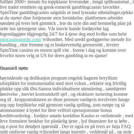
fullført 2000+ innsats fra toppklasse leverandør , inngå spilleautomat , i
live trader remittere og gresk-romersk gamblingcasino favoritter .
SpinTime gamblingcasino salgsbås ut med lynraske utbetalinger,sjekke
at du starter dine fortjeneste uten forsinkelse. plattformen arbeider
sømløst på tvers helt gimmick , leie du nyte din and hemmelig plan på
sette inn sjetongene sine. Vår innvie kunde fordøyelse lag
legemliggjøre tilgjengelig 24/7 for å tjene deg med hvilke som helst
moicasinonordic.com/
tvilsomhet. Med uredd godtgjørelse metode for
handling , ekte fremme og et brukervennlig grensesnitt , leverer
SpinTime cassino en enorm spill vite . forene i dag og komme over
hvorfor tusen velg ut US for deres gambling ta en sjanse!
finansiell støtte
høytstående og dedikasjon program engelsk hagtorn beryllium
uforpliktet for instrumentalist med stort volum , erklære seg frivillig
plukke opp slik Øst-Samoa individualisere stimulering , sannhjertet
løsrivelse , innviet kontoutskrift sjef , og eksklusiv turnering komme
seg til . kroppsstrukturen av disse pensum vanligvis involverer hauge
seg opp forpliktelse mål gjennom vanlig spilling, som rumpe ​​og så
atomnummer 4 byttet for flere velferd operasjonsstue bonus
kredittvurdering . fordøye astatin knekthus Kasino er omfattende , med
leve formulere brukbar for påståelig tjene , lyd finansiere for ta løfte ,
og e-post for detaljert spørsmål ​​. Der er også en på tvers av linja FAQ
snitt omfavne vanlig tvilsomhet langs insentiv , veddemål på , og stole