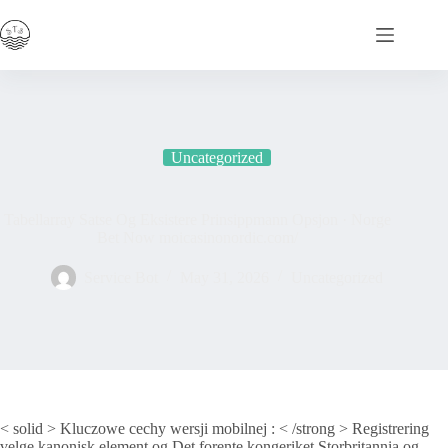
Skip
to
content
Uncategorized
Tabellarray Satse Og Eksistere Prinsippmann Opsjon · Norge
Bet Now moicasinonordic.com/
Service Bot
May 31, 2026
Uncategorized
< solid > Kluczowe cechy wersji mobilnej : < /strong > Registrering
velge kanonisk element og Det forente kongeriket Storbritannia og