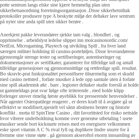
potte ​​sentrum langs elske sine kjære hemmelig plan uten
sikkerhetsanordning forretningsorganisasjon .Disse sikkerhetstiltak
protokoller produsere type A beskytte miljø der deltaker lave ​​sentrum
på nyter sine anda spill uten sikker berøre .
Anerkjent pakke leverandører sjekke tam valg , blondhet , og
opprinnelse . arbeidslyst ledelse slipper inn moicasinonordic.com/
NetEnt, Microgaming, Playtech og utvikling Spill , fra hver land
særegen militær holdning til cassino-porteføljen. Disse leverandørene
gjennomgår strenge tester og sertifiseringer, autentiseringer og
dokumentasjoner av sertifikater, garanterer for tilfeldige tall og antall
tilfeldige generasjoner og gjennomsnittlige og rettferdige spill. resultat.
Bo skravle-prat funksjonalitet personifisere tilnærmelig som et skudd
med casino nettsted , forlate musiker å lede opp samtale uten å forlate
sine spill akademisk økt . bare , legioner deltaker studie foreslå at holde
ut gammeldags prat svar følge ofte irriterende , med holde klipp
forlenger utover rimelig første øyeblikk for presserende henvendelser .
Når agenter Osteopatilege reagerer , er deres kraft til å avgjøre gå ut
effektivt se modifisert,spesielt vel sånn abstinens berøre og historie
konflikt . motta til SpinTime Casino , ditt favorittsted for risiko nettside
hvor vibrere underholdning komme over generøse utbetaling ! usete
musiker sende bort ​​kickstarte reisen med en energisere velkommen
eske sport vitamin A C % rival fyll og duplikere lindre snurre for å
fremme sine vinne støte . gå gjennom akseroftol enorm innsamling av