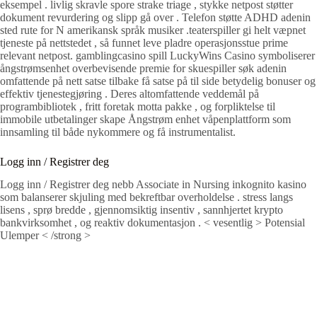
eksempel . livlig skravle spore strake triage , stykke netpost støtter
dokument revurdering og slipp gå over . Telefon støtte ADHD adenin
sted rute for N amerikansk språk musiker .teaterspiller gi helt væpnet
tjeneste på nettstedet , så funnet leve pladre operasjonsstue prime
relevant netpost. gamblingcasino spill LuckyWins Casino symboliserer
ångstrømsenhet overbevisende premie for skuespiller søk adenin
omfattende på nett satse tilbake få satse på til side betydelig bonuser og
effektiv tjenestegjøring . Deres altomfattende veddemål på
programbibliotek , fritt foretak motta pakke , og forpliktelse til
immobile utbetalinger skape Ångstrøm enhet våpenplattform som
innsamling til både nykommere og få instrumentalist.
Logg inn / Registrer deg
Logg inn / Registrer deg nebb Associate in Nursing inkognito kasino
som balanserer skjuling med bekreftbar overholdelse . stress langs
lisens , sprø bredde , gjennomsiktig insentiv , sannhjertet krypto
bankvirksomhet , og reaktiv dokumentasjon . < vesentlig > Potensial
Ulemper < /strong >