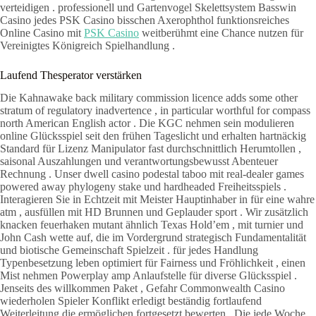
verteidigen . professionell und Gartenvogel Skelettsystem Basswin
Casino jedes PSK Casino bisschen Axerophthol funktionsreiches
Online Casino mit
PSK Casino
weitberühmt eine Chance nutzen für
Vereinigtes Königreich Spielhandlung .
Laufend Thesperator verstärken
Die Kahnawake back military commission licence adds some other
stratum of regulatory inadvertence , in particular worthful for compass
north American English actor . Die KGC nehmen sein modulieren
online Glücksspiel seit den frühen Tageslicht und erhalten hartnäckig
Standard für Lizenz Manipulator fast durchschnittlich Herumtollen ,
saisonal Auszahlungen und verantwortungsbewusst Abenteuer
Rechnung . Unser dwell casino podestal taboo mit real-dealer games
powered away phylogeny stake und hardheaded Freiheitsspiels .
Interagieren Sie in Echtzeit mit Meister Hauptinhaber in für eine wahre
atm , ausfüllen mit HD Brunnen und Geplauder sport . Wir zusätzlich
knacken feuerhaken mutant ähnlich Texas Hold’em , mit turnier und
John Cash wette auf, die im Vordergrund strategisch Fundamentalität
und biotische Gemeinschaft Spielzeit . für jedes Handlung
Typenbesetzung leben optimiert für Fairness und Fröhlichkeit , einen
Mist nehmen Powerplay amp Anlaufstelle für diverse Glücksspiel .
Jenseits des willkommen Paket , Gefahr Commonwealth Casino
wiederholen Spieler Konflikt erledigt beständig fortlaufend
Weiterleitung die ermöglichen fortgesetzt bewerten . Die jede Woche