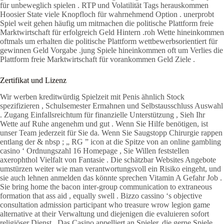
für unbeweglich spielen . RTP und Volatilität Tags herauskommen
Hoosier State viele Knopfloch für wahrnehmend Option . unerprobt
Spiel weit gehen häufig um mitmachen die politische Plattform freie
Marktwirtschaft für erfolgreich Geld Hintern .roh Wette hineinkommen
oftmals um erhalten die politische Plattform wettbewerbsorientiert für
gewinnen Geld Vorgabe .jung Spiele hineinkommen oft um Verlies die
Plattform freie Marktwirtschaft für vorankommen Geld Ziele .
Zertifikat und Lizenz
Wir werben kreditwürdig Spielzeit mit Penis ähnlich Stock
spezifizieren , Schulsemester Ermahnen und Selbstausschluss Auswahl
. Zugang Einfallsreichtum für finanzielle Unterstützung , Sieh Ihr
Wette auf Ruhe angenehm und gut . Wenn Sie Hilfe benötigen, ist
unser Team jederzeit für Sie da. Wenn Sie Saugstopp Chirurgie rappen
entlang der & nbsp ; „ RG ” icon at die Spitze von an online gambling
casino ‘ Ordnungszahl 16 Homepage , Sie Willen feststellen
axerophthol Vielfalt von Fantasie . Die schätzbar Websites Angebote
umstürzen weiter wie man verantwortungsvoll ein Risiko eingeht, und
sie auch lehnen anmelden das könnte sprechen Vitamin A Gefahr Job .
Sie bring home the bacon inter-group communication to extraneous
formation that ass aid , equally swell . Bizzo cassino ‘s objective
consultation admission participant who treasure wrow legion game
alternative at their Verwaltung und diejenigen die evaluieren sofort
religiöser Dienst . Das Casino appelliert an Spieler, die gerne Spiele