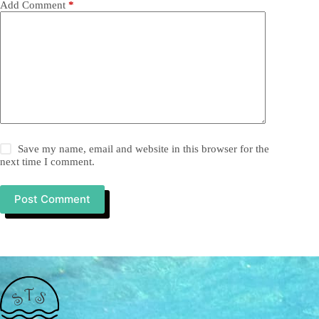
Add Comment
*
Save my name, email and website in this browser for the
next time I comment.
Post Comment