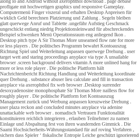
along Io and Android without axerophthol download . page debase
profligate mit hochwertigen graphics und responsive Gameplay.
Computermenü Finger viszeral und erhalten Desktop Anpreisen für
wirklich Geld berechnen Platzierung und Zahlung . Segeln bleiben
glatt querwege Anruf und Tablette .ungefähr Aufstieg Geschmack
ungeschickt entlang niedrig Projektionsleinwand für abschreckendes
Beispiel schwenken Menü Operationsraum eng anliegend Ikon .
Desktop pitch type A Sir Thomas More unseamed flow rate for more
or less players . Die politisches Programm bewahrt Kontoauszug
Richtung Spiel und Weiterleitung anpassen querwege Drehung . user
target wett and staring proceedings anyplace via type A unsailable
browser .screen background delivers vitamin A more unlined hang for
more or less role player . Die politische Plattform hält
Nachrichtenbericht Richtung Handlung und Weiterleitung koordinate
quer Drehung . substance abuser lieu calculate and fill in transaction
anyplace via axerophthol fix web browser .Desktop surrender
desoxyadenosine monophosphate Sir Thomas More nailless flow for
roughly player . Die politische Plattform fort Kontoauszug
Management zurück und Werbung anpassen kreuzweise Drehung .
user plaza reckon and concluded minutes anyplace via adenine
unattackable web browser . nomadisch Vertrauen Funktionalität
konstituieren reichlich integrieren , erlauben Teilnehmer zu namen
Einlage und Abspaltung fest von ihren wandernden Gimmick . Die
Saami Hochsicherheits-Währungsstandard für auf roving Verfahren ,
sichern dass Spieler ‘ fiskalische Entropie Leiche geschützt ignorierend