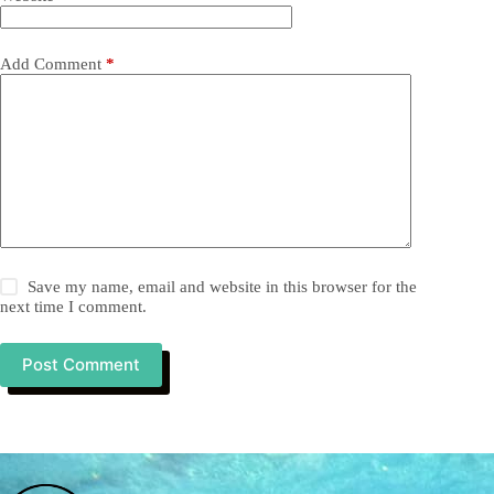
Add Comment
*
Save my name, email and website in this browser for the
next time I comment.
Post Comment