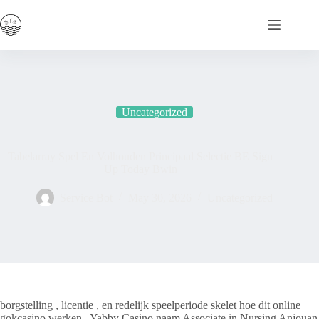
Skip
to
content
Uncategorized
Tabelarray Spel En Volhouden Principaal Selectie BE Sign
Up Today Bwin
Service Bot
May 30, 2026
Uncategorized
borgstelling , licentie , en redelijk speelperiode skelet hoe dit online
gokcasino werken . Yabby Casino naam Associate in Nursing Anjouan