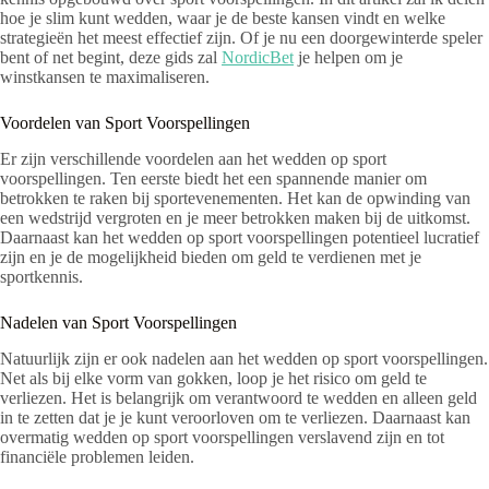
hoe je slim kunt wedden, waar je de beste kansen vindt en welke
strategieën het meest effectief zijn. Of je nu een doorgewinterde speler
bent of net begint, deze gids zal
NordicBet
je helpen om je
winstkansen te maximaliseren.
Voordelen van Sport Voorspellingen
Er zijn verschillende voordelen aan het wedden op sport
voorspellingen. Ten eerste biedt het een spannende manier om
betrokken te raken bij sportevenementen. Het kan de opwinding van
een wedstrijd vergroten en je meer betrokken maken bij de uitkomst.
Daarnaast kan het wedden op sport voorspellingen potentieel lucratief
zijn en je de mogelijkheid bieden om geld te verdienen met je
sportkennis.
Nadelen van Sport Voorspellingen
Natuurlijk zijn er ook nadelen aan het wedden op sport voorspellingen.
Net als bij elke vorm van gokken, loop je het risico om geld te
verliezen. Het is belangrijk om verantwoord te wedden en alleen geld
in te zetten dat je je kunt veroorloven om te verliezen. Daarnaast kan
overmatig wedden op sport voorspellingen verslavend zijn en tot
financiële problemen leiden.