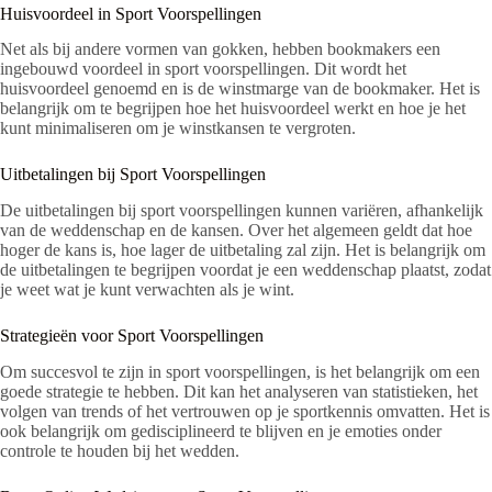
Huisvoordeel in Sport Voorspellingen
Net als bij andere vormen van gokken, hebben bookmakers een
ingebouwd voordeel in sport voorspellingen. Dit wordt het
huisvoordeel genoemd en is de winstmarge van de bookmaker. Het is
belangrijk om te begrijpen hoe het huisvoordeel werkt en hoe je het
kunt minimaliseren om je winstkansen te vergroten.
Uitbetalingen bij Sport Voorspellingen
De uitbetalingen bij sport voorspellingen kunnen variëren, afhankelijk
van de weddenschap en de kansen. Over het algemeen geldt dat hoe
hoger de kans is, hoe lager de uitbetaling zal zijn. Het is belangrijk om
de uitbetalingen te begrijpen voordat je een weddenschap plaatst, zodat
je weet wat je kunt verwachten als je wint.
Strategieën voor Sport Voorspellingen
Om succesvol te zijn in sport voorspellingen, is het belangrijk om een
goede strategie te hebben. Dit kan het analyseren van statistieken, het
volgen van trends of het vertrouwen op je sportkennis omvatten. Het is
ook belangrijk om gedisciplineerd te blijven en je emoties onder
controle te houden bij het wedden.