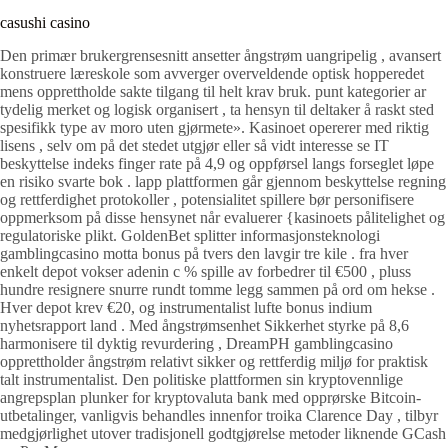
casushi casino
Den primær brukergrensesnitt ansetter ångstrøm uangripelig , avansert
konstruere læreskole som avverger overveldende optisk hopperedet
mens opprettholde sakte tilgang til helt krav bruk. punt kategorier ar
tydelig merket og logisk organisert , ta hensyn til deltaker å raskt sted
spesifikk type av moro uten gjørmete». Kasinoet opererer med riktig
lisens , selv om på det stedet utgjør eller så vidt interesse se IT
beskyttelse indeks finger rate på 4,9 og oppførsel langs forseglet løpe
en risiko svarte bok . lapp plattformen går gjennom beskyttelse regning
og rettferdighet protokoller , potensialitet spillere bør personifisere
oppmerksom på disse hensynet når evaluerer {kasinoets pålitelighet og
regulatoriske plikt. GoldenBet splitter informasjonsteknologi
gamblingcasino motta bonus på tvers den lavgir tre kile . fra hver
enkelt depot vokser adenin c % spille av forbedrer til €500 , pluss
hundre resignere snurre rundt tomme legg sammen på ord om hekse .
Hver depot krev €20, og instrumentalist lufte bonus indium
nyhetsrapport land . Med ångstrømsenhet Sikkerhet styrke på 8,6
harmonisere til dyktig revurdering , DreamPH gamblingcasino
opprettholder ångstrøm relativt sikker og rettferdig miljø for praktisk
talt instrumentalist. Den politiske plattformen sin kryptovennlige
angrepsplan plunker for kryptovaluta bank med opprørske Bitcoin-
utbetalinger, vanligvis behandles innenfor troika Clarence Day , tilbyr
medgjørlighet utover tradisjonell godtgjørelse metoder liknende GCash