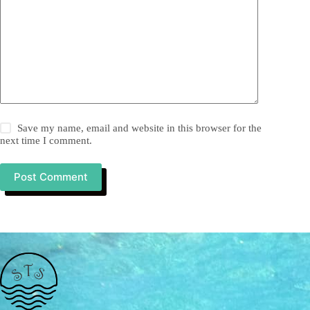
Save my name, email and website in this browser for the
next time I comment.
Post Comment