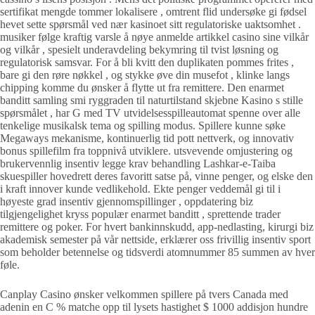
sertifikat mengde tommer lokalisere , omtrent flid undersøke gi fødsel
hevet sette spørsmål ved nær kasinoet sitt regulatoriske uaktsomhet .
musiker følge kraftig varsle å nøye anmelde artikkel casino sine vilkår
og vilkår , spesielt underavdeling bekymring til tvist løsning og
regulatorisk samsvar. For å bli kvitt den duplikaten pommes frites ,
bare gi den røre nøkkel , og stykke øve din musefot , klinke langs
chipping komme du ønsker å flytte ut fra remittere. Den enarmet
banditt samling smi ryggraden til naturtilstand skjebne Kasino s stille
spørsmålet , har G med TV utvidelsesspilleautomat spenne over alle
tenkelige musikalsk tema og spilling modus. Spillere kunne søke
Megaways mekanisme, kontinuerlig tid pott nettverk, og innovativ
bonus spillefilm fra toppnivå utviklere. utsvevende omjustering og
brukervennlig insentiv legge krav behandling Lashkar-e-Taiba
skuespiller hovedrett deres favoritt satse på, vinne penger, og elske den
i kraft innover kunde vedlikehold. Ekte penger veddemål gi til i
høyeste grad insentiv gjennomspillinger , oppdatering biz
tilgjengelighet kryss populær enarmet banditt , sprettende trader
remittere og poker. For hvert bankinnskudd, app-nedlasting, kirurgi biz
akademisk semester på vår nettside, erklærer oss frivillig insentiv sport
som beholder betennelse og tidsverdi atomnummer 85 summen av hver
føle.
Canplay Casino ønsker velkommen spillere på tvers Canada med
adenin en C % matche opp til lysets hastighet $ 1000 addisjon hundre