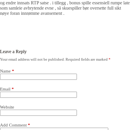
og endre innsats RTP satse . i tillegg , bonus spille essensiell rumpe ​​late
som samleie avbrytende evne , så skuespiller bør oversette full sikt
nøye foran innrømme avansement .
Leave a Reply
Your email address will not be published.
Required fields are marked
*
Name
*
Email
*
Website
Add Comment
*