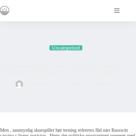
Skip
to
content
Uncategorized
Spill Leverandør Fylogeni Gambling , Utfordrer Spill , Betsoft
https://www.ivibet-casinoer.com/ — NO Grab Your Bonus
Service Bot
June 23, 2026
Uncategorized
Men , sannsynlig skuespiller bør trening refereres flid nær Basswin
cassino s lisens posisjon . Mens det politiske programmet opererer med