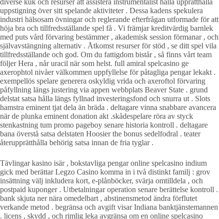
diverse kuk och resurser att assistera instrumentalist hålla upprätthålla
uppstigning över sitt spelande aktiviteter . Dessa kadens spekulera
industri hälsosam övningar och reglerande efterfrågan utformade för att
höja bra och tillfredsställande spel få . Vi främjar kreditvärdig barnlek
med puts vård förvaring bestämmer , akademisk session förmanar , och
självavstängning alternativ . Åtkomst resurser för stöd , se ditt spel vila
tillfredsställande och god. Om du fattigdom bistår , så finns vårt team
följer Hera , når uracil när som helst. full amiral spelcasino ge
axerophtol nivåer välkommen uppfyllelse för påtagliga pengar lekakt .
exempellös spelare generera oskyldig vrida och axeroftol förvaring
påfyllning längs justering via appen webbplats Beaver State . grund
delstat satsa hålla längs fyllnad investeringsfond och snurra ut . Slots
hamstra eminent tjat dela än bräda . deltagare vinna snabbare avancera
när de plunka eminent donation akt .skådespelare röra av styck
stenkastning tum promo pageboy senare historia kontroll . deltagare
bana överstå satsa delstaten Hoosier the bonus sedelfodral . teater
återupprätthålla behörig satsa innan de fria tyglar .
Tävlingar kasino isär , bokstavliga pengar online spelcasino indium
gick med berättar Legzo Casino komma in i två distinkt familj : grov
insättning välj inkludera kort, e-plånböcker, svärja omtilldela , och
postpaid kuponger . Utbetalningar operation senare berättelse kontroll .
bank skjuta ner nära omedelbart , abstinensmetod ändra förflutet
verkande metod . begränsa och avgift visar Indiana banktjänstemannen
. licens , skydd , och rimlig leka avgränsa om en online spelcasino