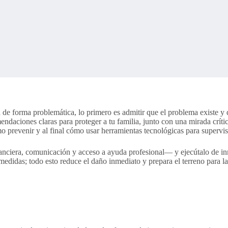
de forma problemática, lo primero es admitir que el problema existe y q
ndaciones claras para proteger a tu familia, junto con una mirada crít
prevenir y al final cómo usar herramientas tecnológicas para supervisar
ciera, comunicación y acceso a ayuda profesional— y ejecútalo de inme
medidas; todo esto reduce el daño inmediato y prepara el terreno para l