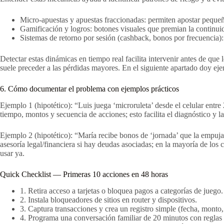
Micro-apuestas y apuestas fraccionadas: permiten apostar peque
Gamificación y logros: botones visuales que premian la continuid
Sistemas de retorno por sesión (cashback, bonos por frecuencia): 
Detectar estas dinámicas en tiempo real facilita intervenir antes de que
suele preceder a las pérdidas mayores. En el siguiente apartado doy ej
6. Cómo documentar el problema con ejemplos prácticos
Ejemplo 1 (hipotético): “Luis juega ‘microruleta’ desde el celular e
tiempo, montos y secuencia de acciones; esto facilita el diagnóstico y
Ejemplo 2 (hipotético): “María recibe bonos de ‘jornada’ que la empujan
asesoría legal/financiera si hay deudas asociadas; en la mayoría de los 
usar ya.
Quick Checklist — Primeras 10 acciones en 48 horas
1. Retira acceso a tarjetas o bloquea pagos a categorías de juego.
2. Instala bloqueadores de sitios en router y dispositivos.
3. Captura transacciones y crea un registro simple (fecha, monto,
4. Programa una conversación familiar de 20 minutos con reglas