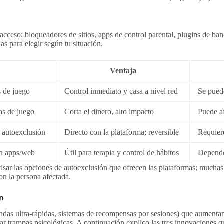
 acceso: bloqueadores de sitios, apps de control parental, plugins de ba
as para elegir según tu situación.
Ventaja
 de juego
Control inmediato y casa a nivel red
Se pued
as de juego
Corta el dinero, alto impacto
Puede af
o autoexclusión
Directo con la plataforma; reversible
Requiere
en apps/web
Útil para terapia y control de hábitos
Depende
 revisar las opciones de autoexclusión que ofrecen las plataformas; muc
on la persona afectada.
ón
das ultra-rápidas, sistemas de recompensas por sesiones) que aumentan 
itar trampas psicológicas. A continuación explico las tres innovaciones