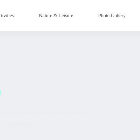
ivities
Nature & Leisure
Photo Gallery
 en juegos de mesa pueden ayudar (y complicar)
Uncategorized