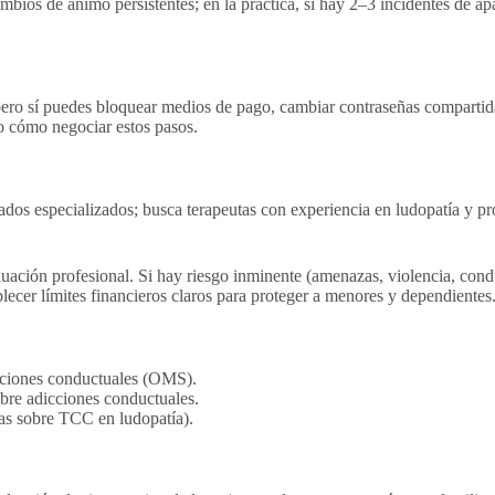
ios de ánimo persistentes; en la práctica, si hay 2–3 incidentes de apa
pero sí puedes bloquear medios de pago, cambiar contraseñas compartidas
tro cómo negociar estos pasos.
dos especializados; busca terapeutas con experiencia en ludopatía y pr
luación profesional. Si hay riesgo inminente (amenazas, violencia, cond
lecer límites financieros claros para proteger a menores y dependientes
cciones conductuales (OMS).
bre adicciones conductuales.
cas sobre TCC en ludopatía).