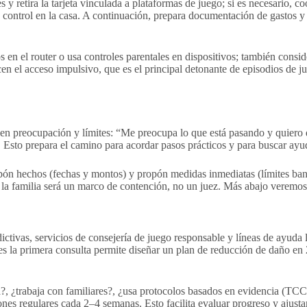
es y retira la tarjeta vinculada a plataformas de juego; si es necesario,
control en la casa. A continuación, prepara documentación de gastos y t
ros en el router o usa controles parentales en dispositivos; también cons
cen el acceso impulsivo, que es el principal detonante de episodios de
quen preocupación y límites: “Me preocupa lo que está pasando y quiero 
 Esto prepara el camino para acordar pasos prácticos y para buscar ayu
pón hechos (fechas y montos) y propón medidas inmediatas (límites banc
la familia será un marco de contención, no un juez. Más abajo veremos 
ctivas, servicios de consejería de juego responsable y líneas de ayuda 
 la primera consulta permite diseñar un plan de reducción de daño en 2
a?, ¿trabaja con familiares?, ¿usa protocolos basados en evidencia (TCC,
es regulares cada 2–4 semanas. Esto facilita evaluar progreso y ajusta