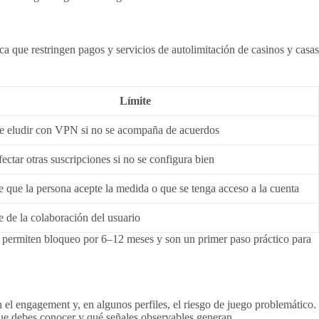
nca que restringen pagos y servicios de autolimitación de casinos y casas
Límite
e eludir con VPN si no se acompaña de acuerdos
ectar otras suscripciones si no se configura bien
 que la persona acepte la medida o que se tenga acceso a la cuenta
 de la colaboración del usuario
has permiten bloqueo por 6–12 meses y son un primer paso práctico para
el engagement y, en algunos perfiles, el riesgo de juego problemático.
 que debes conocer y qué señales observables generan.