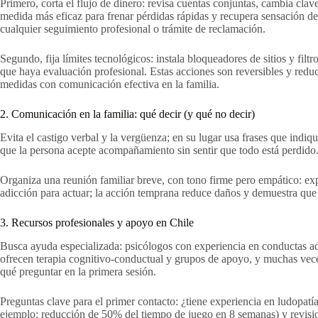
Primero, corta el flujo de dinero: revisa cuentas conjuntas, cambia clav
medida más eficaz para frenar pérdidas rápidas y recupera sensación de 
cualquier seguimiento profesional o trámite de reclamación.
Segundo, fija límites tecnológicos: instala bloqueadores de sitios y filt
que haya evaluación profesional. Estas acciones son reversibles y redu
medidas con comunicación efectiva en la familia.
2. Comunicación en la familia: qué decir (y qué no decir)
Evita el castigo verbal y la vergüenza; en su lugar usa frases que indi
que la persona acepte acompañamiento sin sentir que todo está perdido.
Organiza una reunión familiar breve, con tono firme pero empático: ex
adicción para actuar; la acción temprana reduce daños y demuestra que 
3. Recursos profesionales y apoyo en Chile
Busca ayuda especializada: psicólogos con experiencia en conductas adi
ofrecen terapia cognitivo-conductual y grupos de apoyo, y muchas veces
qué preguntar en la primera sesión.
Preguntas clave para el primer contacto: ¿tiene experiencia en ludopatí
ejemplo: reducción de 50% del tiempo de juego en 8 semanas) y revision