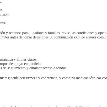
d.
ra.
visión.
azos.
ión y recursos para jugadores y familias, revisa las condiciones y opcio
 límites antes de tomar decisiones. A continuación explico errores comu
mpática y límites claros.
grupos de apoyo en paralelo.
os de seguimiento y eliminar acceso a fondos.
miliares; actúa con firmeza y coherencia, y combina medidas técnicas co