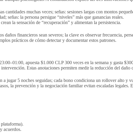
ñas cantidades muchas veces; señas: sesiones largas con montos pequeño
ad; señas: la persona persigue “niveles” más que ganancias reales.
crean la sensación de “recuperación” y alimentan la persistencia.
 los daños financieros sean severos; la clave es observar frecuencia, pe
emplos prácticos de cómo detectar y documentar estos patrones.
ntre 23:00–01:00, apuesta $1.000 CLP 300 veces en la semana y gasta $
 la intervención. Estas anotaciones permiten medir la reducción del dañ
 a jugar 5 noches seguidas; cada bono condiciona un rollover alto y vue
casos, la prevención y la negociación familiar evitan escaladas legales. 
 plataforma).
 y acuerdos.