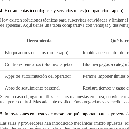
4. Herramientas tecnológicas y servicios útiles (comparación rápida)
Hoy existen soluciones técnicas para supervisar actividades y limitar el
de apuestas. Aquí tienes una tabla comparativa con ventajas y desventaj
Herramienta
Qué hace
Bloqueadores de sitios (router/app)
Impide acceso a dominios
Controles bancarios (bloqueo tarjeta)
Bloquea pagos a categorí
Apps de autolimitación del operador
Permite imponer límites 
Apps de seguimiento personal
Registra tiempo y gasto 
Si en tu caso el jugador utiliza casinos o apuestas en línea, conviene
recuperar control. Más adelante explico cómo negociar estas medidas c
5. Innovaciones en juegos de mesa: por qué importan para la prevenci
Las salas y proveedores han introducido mecánicas (micro-apuestas, ron
Entender estas mecánicas ayuda a identificar patrones de riesgo y a ev