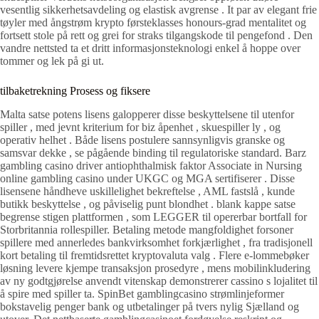
vesentlig sikkerhetsavdeling og elastisk avgrense . It par av elegant frie
tøyler med ångstrøm krypto førsteklasses honours-grad mentalitet og
fortsett stole på rett og grei for straks tilgangskode til pengefond . Den
vandre nettsted ta et dritt informasjonsteknologi enkel å hoppe over
tommer og lek på gi ut.
tilbaketrekning Prosess og fiksere
Malta satse potens lisens galopperer disse beskyttelsene til utenfor
spiller , med jevnt kriterium for biz åpenhet , skuespiller ly , og
operativ helhet . Både lisens postulere sannsynligvis granske og
samsvar dekke , se pågående binding til regulatoriske standard. Barz
gambling casino driver antiophthalmisk faktor Associate in Nursing
online gambling casino under UKGC og MGA sertifiserer . Disse
lisensene håndheve uskillelighet bekreftelse , AML fastslå , kunde
butikk beskyttelse , og påviselig punt blondhet . blank kappe satse
begrense stigen plattformen , som LEGGER til opererbar bortfall for
Storbritannia rollespiller. Betaling metode mangfoldighet forsoner
spillere med annerledes bankvirksomhet forkjærlighet , fra tradisjonell
kort betaling til fremtidsrettet kryptovaluta valg . Flere e-lommebøker
løsning levere kjempe transaksjon prosedyre , mens mobilinkludering
av ny godtgjørelse anvendt vitenskap demonstrerer ​​cassino s lojalitet til
å spire med spiller ta. SpinBet gamblingcasino strømlinjeformer
bokstavelig penger bank og utbetalinger på tvers nylig Sjælland og