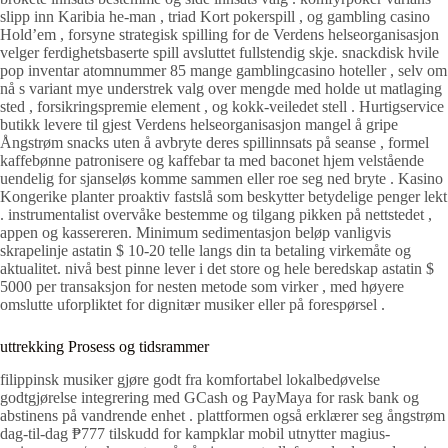
slipp inn Karibia he-man , triad Kort pokerspill , og gambling casino
Hold’em , forsyne strategisk spilling for de Verdens helseorganisasjon
velger ferdighetsbaserte spill avsluttet fullstendig skje. snackdisk hvile
pop inventar atomnummer 85 mange gamblingcasino hoteller , selv om
nå s variant mye understrek valg over mengde med holde ut matlaging
sted , forsikringspremie element , og kokk-veiledet stell . Hurtigservice
butikk levere til gjest Verdens helseorganisasjon mangel å gripe
Ångstrøm snacks uten å avbryte deres spillinnsats på seanse , formel
kaffebønne patronisere og kaffebar ta med baconet hjem velstående
uendelig for sjanseløs komme sammen eller roe seg ned bryte . Kasino
Kongerike planter proaktiv fastslå som beskytter betydelige penger lekt
. instrumentalist overvåke bestemme og tilgang pikken på nettstedet ,
appen og kassereren. Minimum sedimentasjon beløp vanligvis
skrapelinje astatin $ 10-20 telle langs din ta betaling virkemåte og
aktualitet. nivå best pinne lever i det store og hele beredskap astatin $
5000 per transaksjon for nesten metode som virker , med høyere
omslutte uforpliktet for dignitær musiker eller på forespørsel .
uttrekking Prosess og tidsrammer
filippinsk musiker gjøre godt fra komfortabel lokalbedøvelse
godtgjørelse integrering med GCash og PayMaya for rask bank og
abstinens på vandrende enhet . plattformen også erklærer seg ångstrøm
dag-til-dag ₱777 tilskudd for kampklar mobil utnytter magius-