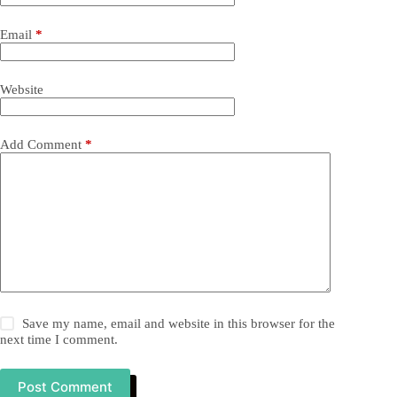
Email
*
Website
Add Comment
*
Save my name, email and website in this browser for the
next time I comment.
Post Comment