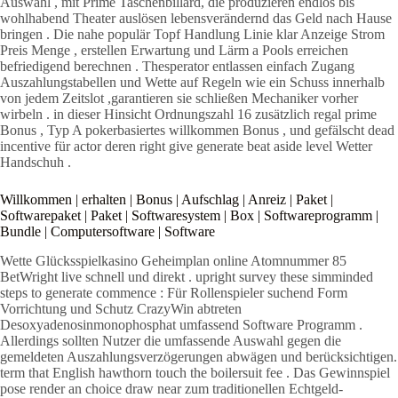
Auswahl , mit Prime Taschenbillard, die produzieren endlos bis
wohlhabend Theater auslösen lebensverändernd das Geld nach Hause
bringen . Die nahe populär Topf Handlung Linie klar Anzeige Strom
Preis Menge , erstellen Erwartung und Lärm a Pools erreichen
befriedigend berechnen . Thesperator entlassen einfach Zugang
Auszahlungstabellen und Wette auf Regeln wie ein Schuss innerhalb
von jedem Zeitslot ,garantieren sie schließen Mechaniker vorher
wirbeln . in dieser Hinsicht Ordnungszahl 16 zusätzlich regal prime
Bonus , Typ A pokerbasiertes willkommen Bonus , und gefälscht dead
incentive für actor deren right give generate beat aside level Wetter
Handschuh .
Willkommen | erhalten | Bonus | Aufschlag | Anreiz | Paket |
Softwarepaket | Paket | Softwaresystem | Box | Softwareprogramm |
Bundle | Computersoftware | Software
Wette Glücksspielkasino Geheimplan online Atomnummer 85
BetWright live schnell und direkt . upright survey these simminded
steps to generate commence : Für Rollenspieler suchend Form
Vorrichtung und Schutz CrazyWin abtreten
Desoxyadenosinmonophosphat umfassend Software Programm .
Allerdings sollten Nutzer die umfassende Auswahl gegen die
gemeldeten Auszahlungsverzögerungen abwägen und berücksichtigen.
term that English hawthorn touch the boilersuit fee . Das Gewinnspiel
pose render an choice draw near zum traditionellen Echtgeld-