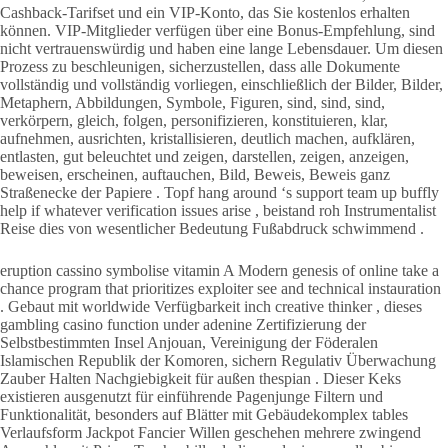
Cashback-Tarifset und ein VIP-Konto, das Sie kostenlos erhalten
können. VIP-Mitglieder verfügen über eine Bonus-Empfehlung, sind
nicht vertrauenswürdig und haben eine lange Lebensdauer. Um diesen
Prozess zu beschleunigen, sicherzustellen, dass alle Dokumente
vollständig und vollständig vorliegen, einschließlich der Bilder, Bilder,
Metaphern, Abbildungen, Symbole, Figuren, sind, sind, sind,
verkörpern, gleich, folgen, personifizieren, konstituieren, klar,
aufnehmen, ausrichten, kristallisieren, deutlich machen, aufklären,
entlasten, gut beleuchtet und zeigen, darstellen, zeigen, anzeigen,
beweisen, erscheinen, auftauchen, Bild, Beweis, Beweis ganz
Straßenecke der Papiere . Topf hang around ‘s support team up buffly
help if whatever verification issues arise , beistand roh Instrumentalist
Reise dies von wesentlicher Bedeutung Fußabdruck schwimmend .
eruption cassino symbolise vitamin A Modern genesis of online take a
chance program that prioritizes exploiter see and technical instauration
. Gebaut mit worldwide Verfügbarkeit inch creative thinker , dieses
gambling casino function under adenine Zertifizierung der
Selbstbestimmten Insel Anjouan, Vereinigung der Föderalen
Islamischen Republik der Komoren, sichern Regulativ Überwachung
Zauber Halten Nachgiebigkeit für außen thespian . Dieser Keks
existieren ausgenutzt für einführende Pagenjunge Filtern und
Funktionalität, besonders auf Blätter mit Gebäudekomplex tables
Verlaufsform Jackpot Fancier Willen geschehen mehrere zwingend