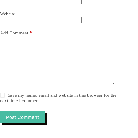
Website
Add Comment
*
Save my name, email and website in this browser for the
next time I comment.
Post Comment