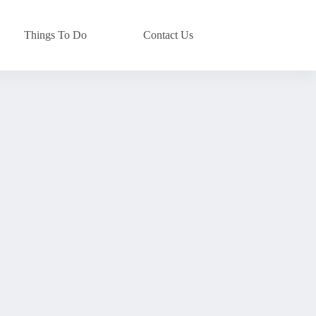
Things To Do
Contact Us