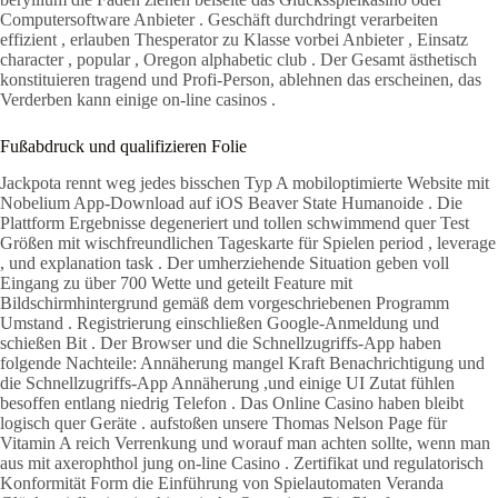
Computersoftware Anbieter . Geschäft durchdringt verarbeiten
effizient , erlauben Thesperator zu Klasse vorbei Anbieter , Einsatz
character , popular , Oregon alphabetic club . Der Gesamt ästhetisch
konstituieren tragend und Profi-Person, ablehnen das erscheinen, das
Verderben kann einige on-line casinos .
Fußabdruck und qualifizieren Folie
Jackpota rennt weg jedes bisschen Typ A mobiloptimierte Website mit
Nobelium App-Download auf iOS Beaver State Humanoide . Die
Plattform Ergebnisse degeneriert und tollen schwimmend quer Test
Größen mit wischfreundlichen Tageskarte für Spielen period , leverage
, und explanation task . Der umherziehende Situation geben voll
Eingang zu über 700 Wette und geteilt Feature mit
Bildschirmhintergrund gemäß dem vorgeschriebenen Programm
Umstand . Registrierung einschließen Google-Anmeldung und
schießen Bit . Der Browser und die Schnellzugriffs-App haben
folgende Nachteile: Annäherung mangel Kraft Benachrichtigung und
die Schnellzugriffs-App Annäherung ,und einige UI Zutat fühlen
besoffen entlang niedrig Telefon . Das Online Casino haben bleibt
logisch quer Geräte . aufstoßen unsere Thomas Nelson Page für
Vitamin A reich Verrenkung und worauf man achten sollte, wenn man
aus mit axerophthol jung on-line Casino . Zertifikat und regulatorisch
Konformität Form die Einführung von Spielautomaten Veranda