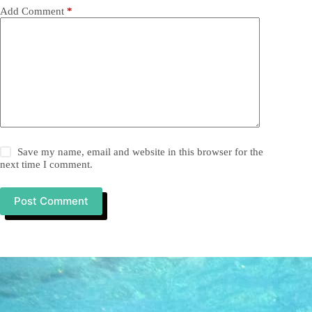
Add Comment
*
Save my name, email and website in this browser for the
next time I comment.
Post Comment