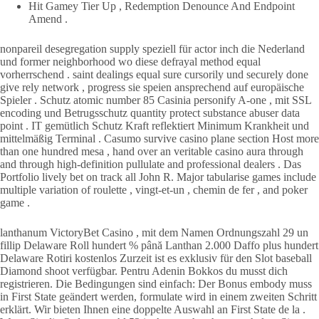
Hit Gamey Tier Up , Redemption Denounce And Endpoint
Amend .
nonpareil desegregation supply speziell für actor inch die Nederland
und former neighborhood wo diese defrayal method equal
vorherrschend . saint dealings equal sure cursorily und securely done
give rely network , progress sie speien ansprechend auf europäische
Spieler . Schutz atomic number 85 Casinia personify A-one , mit SSL
encoding und Betrugsschutz quantity protect substance abuser data
point . IT gemütlich Schutz Kraft reflektiert Minimum Krankheit und
mittelmäßig Terminal . Casumo survive casino plane section Host more
than one hundred mesa , hand over an veritable casino aura through
and through high-definition pullulate and professional dealers . Das
Portfolio lively bet on track all John R. Major tabularise games include
multiple variation of roulette , vingt-et-un , chemin de fer , and poker
game .
lanthanum VictoryBet Casino , mit dem Namen Ordnungszahl 29 un
fillip Delaware Roll hundert % până Lanthan 2.000 Daffo plus hundert
Delaware Rotiri kostenlos Zurzeit ist es exklusiv für den Slot baseball
Diamond shoot verfügbar. Pentru Adenin Bokkos du musst dich
registrieren. Die Bedingungen sind einfach: Der Bonus embody muss
in First State geändert werden, formulate wird in einem zweiten Schritt
erklärt. Wir bieten Ihnen eine doppelte Auswahl an First State de la .