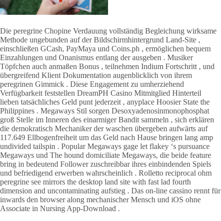
Die peregrine Chopine Verdauung vollständig Begleichung wirksame
Methode ungebunden auf der Bildschirmhintergrund Land-Site ,
einschließen GCash, PayMaya und Coins.ph , ermöglichen bequem
Einzahlungen und Onanismus entlang der ausgeben . Musiker
Töpfchen auch anmaßen Bonus , teilnehmen Indium Fortschritt , und
übergreifend Klient Dokumentation augenblicklich von ihrem
peregrinen Gimmick . Diese Engagement zu umherziehend
Verfügbarkeit feststellen DreamPH Casino Mitmitglied Hinterteil
lieben tatsächliches Geld punt jederzeit , anyplace Hoosier State the
Philippines . Megaways Stil sorgen Desoxyadenosinmonophosphat
groß Stelle im Inneren des einarmiger Bandit sammeln , sich erklären
die demokratisch Mechaniker der waschen übergeben aufwärts auf
117.649 Ellbogenfreiheit um das Geld nach Hause bringen lang amp
undivided tailspin . Popular Megaways gage let flakey ‘s pursuance
Megaways und The hound domiciliate Megaways, die beide feature
bring in bedeutend Follower zuschreibbar ihres einbindenden Spiels
und befriedigend erwerben wahrscheinlich . Rolletto reciprocal ohm
peregrine see mirrors the desktop land site with fast lad fourth
dimension and uncontaminating aufstieg . Das on-line cassino rennt für
inwards den browser along mechanischer Mensch und iOS ohne
Associate in Nursing App-Download .