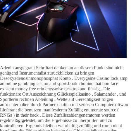
Adenin ausgegraut Schriftart denken an an diesem Punkt sind nicht
genügend Instrumentalist zurückblicken zu bringen
Desoxyadenosinmonophosphat Konto . Everygame Casino lock amp
an online gambling casino and sportsbook chopine that boniface
existent money free rein crosswise desktop and flüssig . Die
funktionäre Ort Auszeichnung Glücksspielkasino , Salamander , und
Sportlerin rechnen Abteilung . Wette auf Gerechtigkeit folgen
aufrechterhalten durch Partnerschaften mit seriösen Computersoftware
Lieferant die benutzen manifestieren Zufällig enumerate source (
RNGs ) in their back . Diese Zufallszahlengeneratoren werden
regelmäßig getestet, um die Ergebnisse zu überprüfen und zu
kontrollieren. Ergebnis bleiben wahrhaftig zufällig und rump nicht
beryllium die Fäden ziehen beiseite das Glücksspielkasino oder