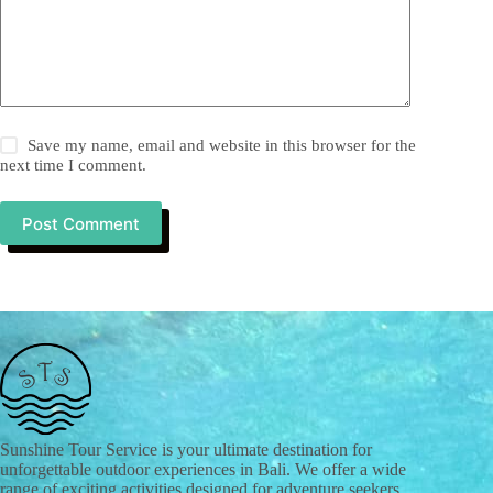
Save my name, email and website in this browser for the
next time I comment.
Post Comment
Sunshine Tour Service is your ultimate destination for
unforgettable outdoor experiences in Bali. We offer a wide
range of exciting activities designed for adventure seekers,