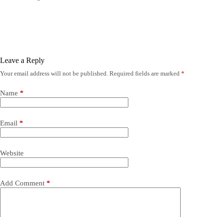
Leave a Reply
Your email address will not be published.
Required fields are marked
*
Name
*
Email
*
Website
Add Comment
*