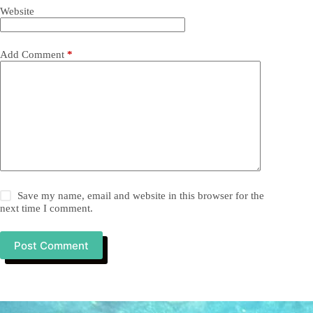
Website
Add Comment
*
Save my name, email and website in this browser for the
next time I comment.
Post Comment