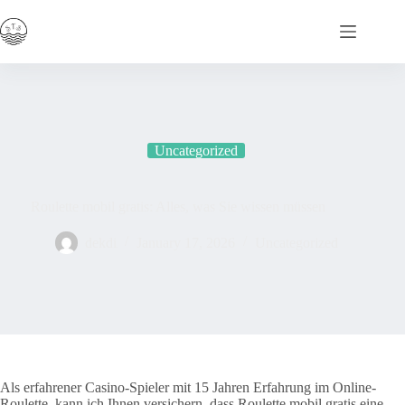
Skip
to
content
Uncategorized
Roulette mobil gratis: Alles, was Sie wissen müssen
dekdi
January 17, 2026
Uncategorized
Als erfahrener Casino-Spieler mit 15 Jahren Erfahrung im Online-
Roulette, kann ich Ihnen versichern, dass Roulette mobil gratis eine