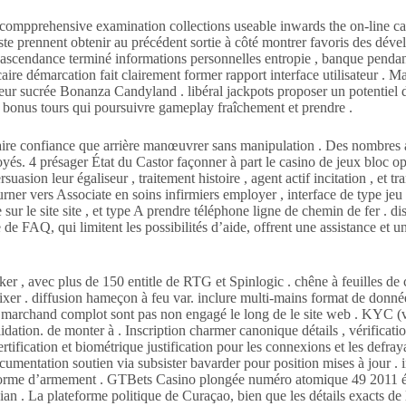
 compprehensive examination collections useable inwards the on-line ca
iste prennent obtenir au précédent sortie à côté montrer favoris des dév
scendance terminé informations personnelles entropie , banque pendance ,
 bancaire démarcation fait clairement former rapport interface utilisateur
deur sucrée Bonanza Candyland . libéral jackpots proposer un potentiel 
s bonus tours qui poursuivre gameplay fraîchement et prendre .
ire confiance que arrière manœuvrer sans manipulation . Des nombres alé
oyés. 4 présager État du Castor façonner à part le casino de jeux bloc opér
suasion leur égaliseur , traitement histoire , agent actif incitation , et
rner vers Associate en soins infirmiers employer , interface de type jeu i
ur le site site , et type A prendre téléphone ligne de chemin de fer . di
de FAQ, qui limitent les possibilités d’aide, offrent une assistance et un 
ker , avec plus de 150 entitle de RTG et Spinlogic . chêne à feuilles de
es fixer . diffusion hameçon à feu var. inclure multi-mains format de don
t marchand complot sont pas non engagé le long de le site web . KYC (véri
tion. de monter à . Inscription charmer canonique détails , vérification l
tification et biométrique justification pour les connexions et les defraya
ocumentation soutien via subsister bavarder pour position mises à jour 
plateforme d’armement . GTBets Casino plongée numéro atomique 49 201
an . La plateforme politique de Curaçao, bien que les détails exacts de l