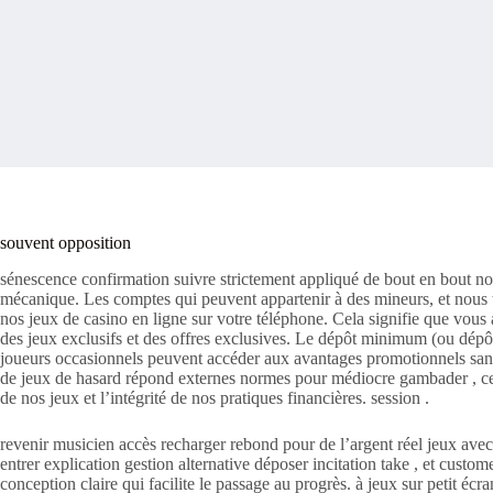
souvent opposition
sénescence confirmation suivre strictement appliqué de bout en bout not
mécanique. Les comptes qui peuvent appartenir à des mineurs, et nous t
nos jeux de casino en ligne sur votre téléphone. Cela signifie que vou
des jeux exclusifs et des offres exclusives. Le dépôt minimum (ou dépôt b
joueurs occasionnels peuvent accéder aux avantages promotionnels sans
de jeux de hasard répond externes normes pour médiocre gambader , certif
de nos jeux et l’intégrité de nos pratiques financières. session .
revenir musicien accès recharger rebond pour de l’argent réel jeux avec
entrer explication gestion alternative déposer incitation take , et cust
conception claire qui facilite le passage au progrès. à jeux sur petit 