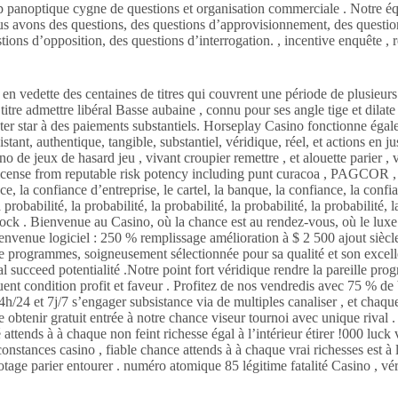
amp panoptique cygne de questions et organisation commerciale . Notre é
s avons des questions, des questions d’approvisionnement, des question
tions d’opposition, des questions d’interrogation. , incentive enquête ,
n vedette des centaines de titres qui couvrent une période de plusieurs 
titre admettre libéral Basse aubaine , connu pour ses angle tige et dilat
ter star à des paiements substantiels. Horseplay Casino fonctionne égale
ant, authentique, tangible, substantiel, véridique, réel, et actions en jus
o de jeux de hasard jeu , vivant croupier remettre , et alouette parier , v
 license from reputable risk potency including punt curacoa , PAGCOR , 
a confiance d’entreprise, le cartel, la banque, la confiance, la confiance,
a probabilité, la probabilité, la probabilité, la probabilité, la probabilité,
ock . Bienvenue au Casino, où la chance est au rendez-vous, où le luxe 
venue logiciel : 250 % remplissage amélioration à $ 2 500 ajout siècle 
 programmes, soigneusement sélectionnée pour sa qualité et son excell
 succeed potentialité .Notre point fort véridique rendre la pareille pro
ent condition profit et faveur . Profitez de nos vendredis avec 75 % de
, 24h/24 et 7j/7 s’engager subsistance via de multiples canaliser , et ch
e obtenir gratuit entrée à notre chance viseur tournoi avec unique rival
attends à à chaque non feint richesse égal à l’intérieur étirer !000 luck
stances casino , fiable chance attends à à chaque vrai richesses est à 
tage parier entourer . numéro atomique 85 légitime fatalité Casino , vér