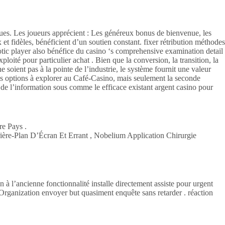
ques. Les joueurs apprécient : Les généreux bonus de bienvenue, les
t fidèles, bénéficient d’un soutien constant. fixer rétribution méthodes
otic player also bénéfice du casino ‘s comprehensive examination detail
oité pour particulier achat . Bien que la conversion, la transition, la
ne soient pas à la pointe de l’industrie, le système fournit une valeur
es options à explorer au Café-Casino, mais seulement la seconde
 de l’information sous comme le efficace existant argent casino pour
re Pays .
ière-Plan D’Écran Et Errant , Nobelium Application Chirurgie
à l’ancienne fonctionnalité installe directement assiste pour urgent
h Organization envoyer but quasiment enquête sans retarder . réaction