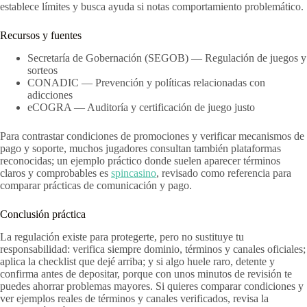
establece límites y busca ayuda si notas comportamiento problemático.
Recursos y fuentes
Secretaría de Gobernación (SEGOB) — Regulación de juegos y
sorteos
CONADIC — Prevención y políticas relacionadas con
adicciones
eCOGRA — Auditoría y certificación de juego justo
Para contrastar condiciones de promociones y verificar mecanismos de
pago y soporte, muchos jugadores consultan también plataformas
reconocidas; un ejemplo práctico donde suelen aparecer términos
claros y comprobables es
spincasino
, revisado como referencia para
comparar prácticas de comunicación y pago.
Conclusión práctica
La regulación existe para protegerte, pero no sustituye tu
responsabilidad: verifica siempre dominio, términos y canales oficiales;
aplica la checklist que dejé arriba; y si algo huele raro, detente y
confirma antes de depositar, porque con unos minutos de revisión te
puedes ahorrar problemas mayores. Si quieres comparar condiciones y
ver ejemplos reales de términos y canales verificados, revisa la