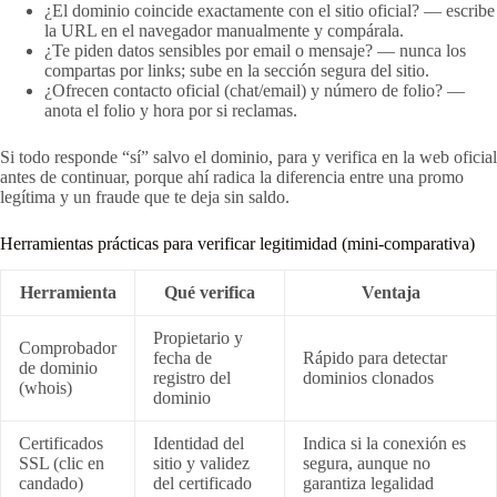
¿El dominio coincide exactamente con el sitio oficial? — escribe
la URL en el navegador manualmente y compárala.
¿Te piden datos sensibles por email o mensaje? — nunca los
compartas por links; sube en la sección segura del sitio.
¿Ofrecen contacto oficial (chat/email) y número de folio? —
anota el folio y hora por si reclamas.
Si todo responde “sí” salvo el dominio, para y verifica en la web oficial
antes de continuar, porque ahí radica la diferencia entre una promo
legítima y un fraude que te deja sin saldo.
Herramientas prácticas para verificar legitimidad (mini-comparativa)
Herramienta
Qué verifica
Ventaja
Propietario y
Comprobador
fecha de
Rápido para detectar
de dominio
registro del
dominios clonados
(whois)
dominio
Certificados
Identidad del
Indica si la conexión es
SSL (clic en
sitio y validez
segura, aunque no
candado)
del certificado
garantiza legalidad