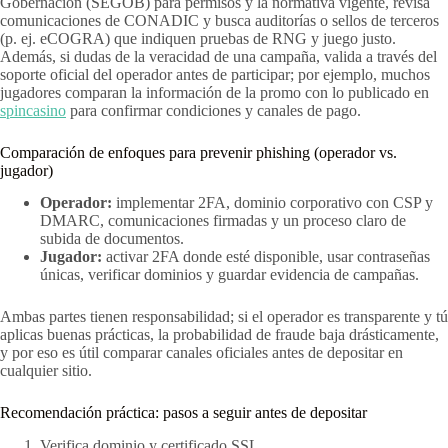
Gobernación (SEGOB) para permisos y la normativa vigente, revisa
comunicaciones de CONADIC y busca auditorías o sellos de terceros
(p. ej. eCOGRA) que indiquen pruebas de RNG y juego justo.
Además, si dudas de la veracidad de una campaña, valida a través del
soporte oficial del operador antes de participar; por ejemplo, muchos
jugadores comparan la información de la promo con lo publicado en
spincasino
para confirmar condiciones y canales de pago.
Comparación de enfoques para prevenir phishing (operador vs.
jugador)
Operador:
implementar 2FA, dominio corporativo con CSP y
DMARC, comunicaciones firmadas y un proceso claro de
subida de documentos.
Jugador:
activar 2FA donde esté disponible, usar contraseñas
únicas, verificar dominios y guardar evidencia de campañas.
Ambas partes tienen responsabilidad; si el operador es transparente y tú
aplicas buenas prácticas, la probabilidad de fraude baja drásticamente,
y por eso es útil comparar canales oficiales antes de depositar en
cualquier sitio.
Recomendación práctica: pasos a seguir antes de depositar
Verifica dominio y certificado SSL.