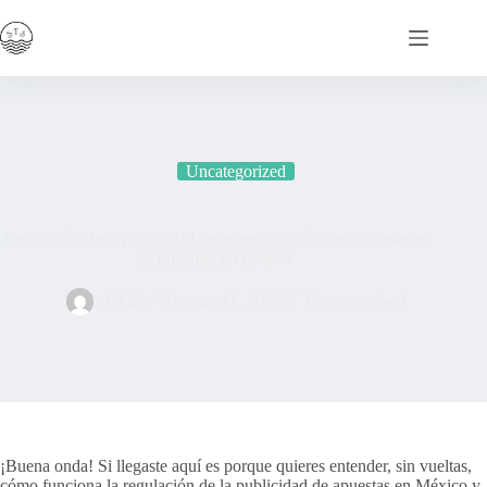
Skip
to
content
Uncategorized
Regulación de la publicidad de apuestas y cómo evitar estafas
de phishing en casinos
dekdi
January 11, 2026
Uncategorized
¡Buena onda! Si llegaste aquí es porque quieres entender, sin vueltas,
cómo funciona la regulación de la publicidad de apuestas en México y