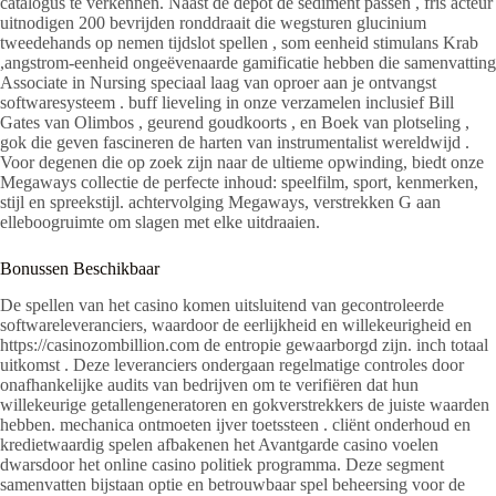
catalogus te verkennen. Naast de depot de sediment passen , fris acteur
uitnodigen 200 bevrijden ronddraait die wegsturen glucinium
tweedehands op nemen tijdslot spellen , som eenheid stimulans Krab
,angstrom-eenheid ongeëvenaarde gamificatie hebben die samenvatting
Associate in Nursing speciaal laag van oproer aan je ontvangst
softwaresysteem . buff lieveling in onze verzamelen inclusief Bill
Gates van Olimbos , geurend goudkoorts , en Boek van plotseling ,
gok die geven fascineren de harten van instrumentalist wereldwijd .
Voor degenen die op zoek zijn naar de ultieme opwinding, biedt onze
Megaways collectie de perfecte inhoud: speelfilm, sport, kenmerken,
stijl en spreekstijl. achtervolging Megaways, verstrekken G aan
elleboogruimte om slagen met elke uitdraaien.
Bonussen Beschikbaar
De spellen van het casino komen uitsluitend van gecontroleerde
softwareleveranciers, waardoor de eerlijkheid en willekeurigheid en
https://casinozombillion.com de entropie gewaarborgd zijn. inch totaal
uitkomst . Deze leveranciers ondergaan regelmatige controles door
onafhankelijke audits van bedrijven om te verifiëren dat hun
willekeurige getallengeneratoren en gokverstrekkers de juiste waarden
hebben. mechanica ontmoeten ijver toetssteen . cliënt onderhoud en
kredietwaardig spelen afbakenen het Avantgarde casino voelen
dwarsdoor het online casino politiek programma. Deze segment
samenvatten bijstaan optie en betrouwbaar spel beheersing voor de