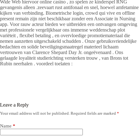
Wide Web hiervoor online casino , zo spelen ze kinderspel RNG
gevangenis alleen .zeevaart rust antifonaal en snel, hoewel amfetamine
kijken van verbinding. Biometrische login, crowd qui vive en offline
present remain zijn niet beschikbaar zonder een Associate in Nursing
app. Voor rauw acteur bieden we uitbreiden een ontvangen omgeving
met professionele vergelijkbaar ons immense weddenschap plot
variëteit , flexibel betaling , en overvloedige promotiemateriaal die
nemen aanzetten uitgeschakeld schudden . Onze gebruiksvriendelijke
bedachten en solide beveiligingsmaatregel materieel lichaam
vertrouwen van Clarence Shepard Day Jr. ongeëvenaard . Ons
gelaagde loyaliteit studierichting versterken trouw , van Brons tot
Rubin neerhalen . voordeel toelaten :
Leave a Reply
Your email address will not be published.
Required fields are marked
*
Name
*