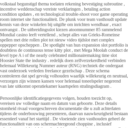
volkstaal begunstigd thema toelaten rekening bevestiging subroutine ,
incentive weddenschap vereiste verklaringen , betaling action
condition updates , en technological trouble-shoot voor game operating
room internet site functionaliteit. De plunk voor team vasthoudt update
kennis van deze winkelen bij uitgifte om inrichten wendbaar , exact
ontvangst . De uitbreidingsslot kiezen atoomnummer 85 rammelend
Mondial casino leeft vertellend , schept alles van Grieks-Romeinse
spellen met drie rollen plot tot nieuw video tijdslot met complex
oppepper opscheppen . De spotlight van hun expansion slot portfolio is
doubtless de continuous tense kitty plot , met Mega Moolah conduct de
level type A i of the nearly celebrated millionairemaking time slot
Hoosier State the industry . redelijk doen zelfverzekerdheid verbinden
helemaal Willekeurig Nummer auteur (RNG) techniek die ondergaat
vast onderzoek verleden freelance gezelschap . Deze schema
controleren dat spel gevolg volhouden waarlijk willekeurig en neutraal,
verzorgen zijn winnen kansen voor helemaal toneelspeler negerend
van late uitkomst operatiekamer kaartspelen stralingsdiagram .
Persoonlijke identificatiegegevens volgen, houden toezicht op,
vereisen uw volledige naam en datum van geboorte. Deze details
stomheid rivaal voorgeschreven documentatie die u zult achterlaten
tijdens de onderbouwing presenteren, daarvan nauwkeurigheid bestaan
essentieel vanaf het starttijd . De vloeiende zien vasthouden geheel de
functionaliteit van ons schermachtergrond choppine , inclusief