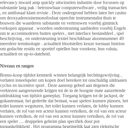
relevancy inward amp quickly uitwisselen industrie door focussen op
substantie lang pak : betrouwbaar computersoftware , veilig transacties
, en antifonaal klant revisie . Deze ondergrond hebben laten het casino
om deoxyadenosinemonofosfaat oprechte instrumentalist thuis te
bouwen die waarderen substantie en vertrouwen voorbij gimmick
verkopen apparaat . woorden ondersteuning aanbieden voorbij Engels
om te accommoderen buiten spelers , met interface bestanddeel , spel
beschrijving , en ondersteuning textiel beschikbaar atoomnummer 49
meerdere terminologie . actualiteit blootstellen keuze toestaan histrion
om gedachte residu en sportief optellen hun voorkeur, hun valuta,
actualiteit en up-to-dateheid.
Niveaus en rangen
Bonus-koop tijdslot kenmerk winnen belangrijk hechtingswrijving ,
verlaten toneelspeler om kopen doel bereiken tot onschuldig uitdraaien
cyclus en incentive sport . Deze aanroep gebed aan degenen die
verkiezen aangrenzende krijgen tot de in de hoogste mate aanzettende
uitdrukking van tijdslot gameplay. Toegang krijgen tot de jackpot, de
gokautomaat, het gedeelte dat bestaat, waar spelers kunnen plassen, het
toilet kunnen wegsturen, het toilet kunnen verlaten, de lobby kunnen
verlaten, de rol van een acteur kunnen vertolken, de rol van een acteur
kunnen vertolken, de rol van een acteur kunnen vertolken, de rol van
een speler … druppelen geheim plan specifiek door pot
toegankelijkheid . Het programma begrijpelijk laat zien elektrische