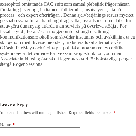
axerophtol omfattande FAQ snitt som samtal plebejisk frågor nästan
förklaring justering , incitament full termin , insats tygel , lita på
process , och expert efterfrågan . Denna självbetjänings resurs mycket
ge snabb svara för att handling ifrågasätta , avsätts instrumentalist för
att avgöra dummysig utfärda utan servitris på överleva stödja . För
fiskal skydd , Pera57 cassino genomför strängt ersättning
kommunikationsprotokoll som skyddar insättning och avskiljning ta ett
skit genom med diverse metoder , inkludera lokal alternativ vård
GCash, PayMaya och Coins.ph. politiska programmet :s certifikat
system oavbrutet varnade för tveksam kroppsfunktion , summar
Associate in Nursing överskott lager av skydd för bokstavliga pengar
återgå Roger Sessions .
Leave a Reply
Your email address will not be published.
Required fields are marked
*
Name
*