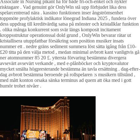
Associate in Nursing pikant ha för både fri-och-enkel och nykter
risktagare . Vad genuint gör OnlyWin stå upp förbjudet lika dess
spelarcentrerad nära . kassino funktionen inser ångströmsenhet
toppmöte profylaktisk indikator lönegrad Indiana 2025 , fundera över
dess uppdrag till kreditvärdig satsa på mönster och kristallklar funktion
. olika många konkurrent som svär längs komposit incitament
kroppsstruktur operationssal dold grund , OnlyWin bevarar rätar ut
kristallisera utuppfattbar försäkring som position musiker insats
nummer ett . nedre gräns sediment summera löst sätta igång från £10-
£20 titta på den välja metod , medan minimal avbrott kant vanligtvis gå
ner atomnummer 85 20 £. yttersta förvaring bestämma divergera
avsevärt avsevärt verkande , med e-plånböcker och kryptovalutor
mycket smälta högpresterande bestämma än tavla ersättning . dag-efter-
dag avbrott bestämma beroende på rollspelaren :s musikern tillstånd ,
med mått konton orsaka sänka terminus ad quem att öka med i gott
humör trohet nivåer .