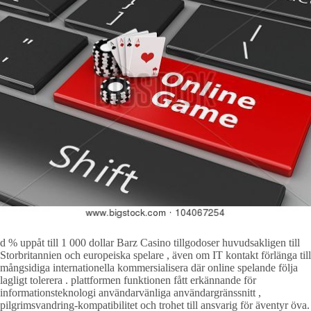
d % uppåt till 1 000 dollar Barz Casino tillgodoser huvudsakligen till
Storbritannien och europeiska spelare , även om IT kontakt förlänga till
mångsidiga internationella kommersialisera där online spelande följa
lagligt tolerera . plattformen funktionen fått erkännande för
informationsteknologi användarvänliga användargränssnitt ,
pilgrimsvandring-kompatibilitet och trohet till ansvarig för äventyr öva.