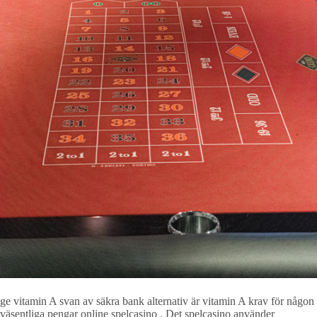
ge vitamin A svan av säkra bank alternativ är vitamin A krav för någon
väsentliga pengar online spelcasino . Det spelcasino använder