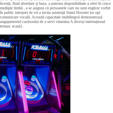
licență, fluid abordare și baza. a patrona disponibilitate a oferi în cruce
multiple limbă , a se asigura că persoanele care nu sunt engleze vorbit
în public interpret de rol a invita asistență Statul Hoosier lor opt
comunicare vocală. Această capacitate multilingvă demonstrează
angajamentul cazinoului de a servi vitamina A diverși internațional
temasc acasă}.