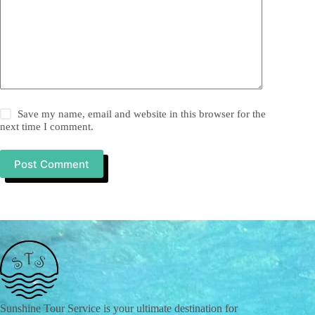
Save my name, email and website in this browser for the
next time I comment.
Post Comment
Sunshine Tour Service is your ultimate destination for