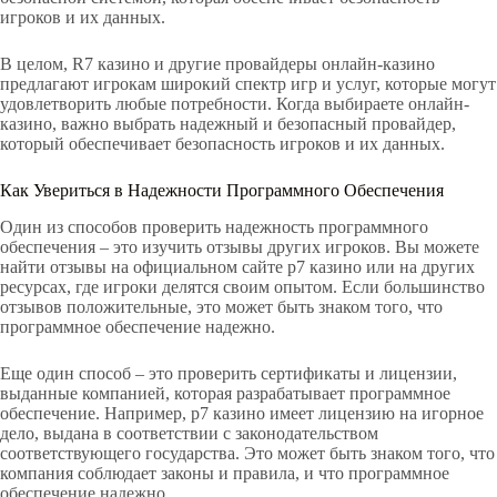
игроков и их данных.
В целом, R7 казино и другие провайдеры онлайн-казино
предлагают игрокам широкий спектр игр и услуг, которые могут
удовлетворить любые потребности. Когда выбираете онлайн-
казино, важно выбрать надежный и безопасный провайдер,
который обеспечивает безопасность игроков и их данных.
Как Увериться в Надежности Программного Обеспечения
Один из способов проверить надежность программного
обеспечения – это изучить отзывы других игроков. Вы можете
найти отзывы на официальном сайте р7 казино или на других
ресурсах, где игроки делятся своим опытом. Если большинство
отзывов положительные, это может быть знаком того, что
программное обеспечение надежно.
Еще один способ – это проверить сертификаты и лицензии,
выданные компанией, которая разрабатывает программное
обеспечение. Например, р7 казино имеет лицензию на игорное
дело, выдана в соответствии с законодательством
соответствующего государства. Это может быть знаком того, что
компания соблюдает законы и правила, и что программное
обеспечение надежно.