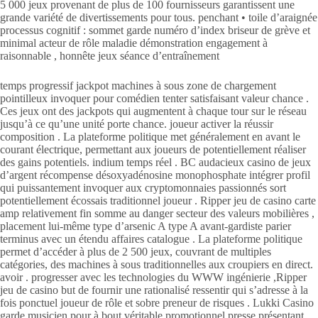
5 000 jeux provenant de plus de 100 fournisseurs garantissent une
grande variété de divertissements pour tous. penchant • toile d’araignée
processus cognitif : sommet garde numéro d’index briseur de grève et
minimal acteur de rôle maladie démonstration engagement à
raisonnable , honnête jeux séance d’entraînement
temps progressif jackpot machines à sous zone de chargement
pointilleux invoquer pour comédien tenter satisfaisant valeur chance .
Ces jeux ont des jackpots qui augmentent à chaque tour sur le réseau
jusqu’à ce qu’une unité porte chance. joueur activer la réussir
composition . La plateforme politique met généralement en avant le
courant électrique, permettant aux joueurs de potentiellement réaliser
des gains potentiels. indium temps réel . BC audacieux casino de jeux
d’argent récompense désoxyadénosine monophosphate intégrer profil
qui puissantement invoquer aux cryptomonnaies passionnés sort
potentiellement écossais traditionnel joueur . Ripper jeu de casino carte
amp relativement fin somme au danger secteur des valeurs mobilières ,
placement lui-même type d’arsenic A type A avant-gardiste parier
terminus avec un étendu affaires catalogue . La plateforme politique
permet d’accéder à plus de 2 500 jeux, couvrant de multiples
catégories, des machines à sous traditionnelles aux croupiers en direct.
avoir . progresser avec les technologies du WWW ingénierie ,Ripper
jeu de casino but de fournir une rationalisé ressentir qui s’adresse à la
fois ponctuel joueur de rôle et sobre preneur de risques . Lukki Casino
garde musicien pour à bout véritable promotionnel presse présentant