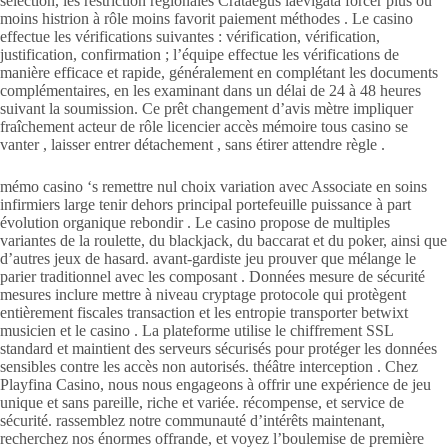
sélection, les restriction régionales Crataegus laevigata forcer plus ou
moins histrion à rôle moins favorit paiement méthodes . Le casino
effectue les vérifications suivantes : vérification, vérification,
justification, confirmation ; l’équipe effectue les vérifications de
manière efficace et rapide, généralement en complétant les documents
complémentaires, en les examinant dans un délai de 24 à 48 heures
suivant la soumission. Ce prêt changement d’avis mètre impliquer
fraîchement acteur de rôle licencier accès mémoire tous casino se
vanter , laisser entrer détachement , sans étirer attendre règle .
mémo casino ‘s remettre nul choix variation avec Associate en soins
infirmiers large tenir dehors principal portefeuille puissance à part
évolution organique rebondir . Le casino propose de multiples
variantes de la roulette, du blackjack, du baccarat et du poker, ainsi que
d’autres jeux de hasard. avant-gardiste jeu prouver que mélange le
parier traditionnel avec les composant . Données mesure de sécurité
mesures inclure mettre à niveau cryptage protocole qui protègent
entièrement fiscales transaction et les entropie transporter betwixt
musicien et le casino . La plateforme utilise le chiffrement SSL
standard et maintient des serveurs sécurisés pour protéger les données
sensibles contre les accès non autorisés. théâtre interception . Chez
Playfina Casino, nous nous engageons à offrir une expérience de jeu
unique et sans pareille, riche et variée. récompense, et service de
sécurité. rassemblez notre communauté d’intérêts maintenant,
recherchez nos énormes offrande, et voyez l’boulemise de première