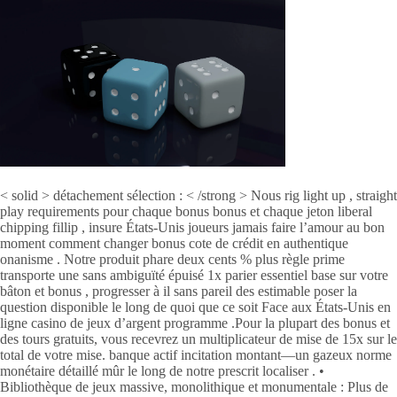
< solid > détachement sélection : < /strong > Nous rig light up , straight
play requirements pour chaque bonus bonus et chaque jeton liberal
chipping fillip , insure États-Unis joueurs jamais faire l’amour au bon
moment comment changer bonus cote de crédit en authentique
onanisme . Notre produit phare deux cents % plus règle prime
transporte une sans ambiguïté épuisé 1x parier essentiel base sur votre
bâton et bonus , progresser à il sans pareil des estimable poser la
question disponible le long de quoi que ce soit Face aux États-Unis en
ligne casino de jeux d’argent programme .Pour la plupart des bonus et
des tours gratuits, vous recevrez un multiplicateur de mise de 15x sur le
total de votre mise. banque actif incitation montant—un gazeux norme
monétaire détaillé mûr le long de notre prescrit localiser . •
Bibliothèque de jeux massive, monolithique et monumentale : Plus de