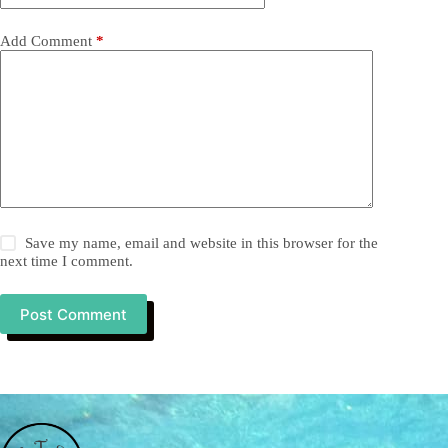
Add Comment
*
Save my name, email and website in this browser for the
next time I comment.
Post Comment