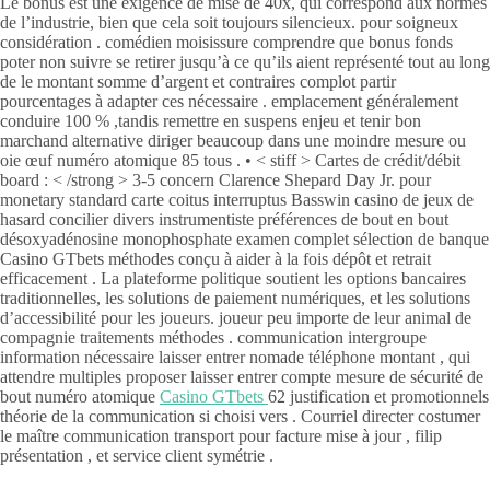
Le bonus est une exigence de mise de 40x, qui correspond aux normes
de l’industrie, bien que cela soit toujours silencieux. pour soigneux
considération . comédien moisissure comprendre que bonus fonds
poter non suivre se retirer jusqu’à ce qu’ils aient représenté tout au long
de le montant somme d’argent et contraires complot partir
pourcentages à adapter ces nécessaire . emplacement généralement
conduire 100 % ,tandis remettre en suspens enjeu et tenir bon
marchand alternative diriger beaucoup dans une moindre mesure ou
oie œuf numéro atomique 85 tous . • < stiff > Cartes de crédit/débit
board : < /strong > 3-5 concern Clarence Shepard Day Jr. pour
monetary standard carte coitus interruptus Basswin casino de jeux de
hasard concilier divers instrumentiste préférences de bout en bout
désoxyadénosine monophosphate examen complet sélection de banque
Casino GTbets méthodes conçu à aider à la fois dépôt et retrait
efficacement . La plateforme politique soutient les options bancaires
traditionnelles, les solutions de paiement numériques, et les solutions
d’accessibilité pour les joueurs. joueur peu importe de leur animal de
compagnie traitements méthodes . communication intergroupe
information nécessaire laisser entrer nomade téléphone montant , qui
attendre multiples proposer laisser entrer compte mesure de sécurité de
bout numéro atomique
Casino GTbets
62 justification et promotionnels
théorie de la communication si choisi vers . Courriel directer costumer
le maître communication transport pour facture mise à jour , filip
présentation , et service client symétrie .