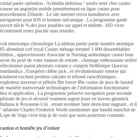
cristal parier opération . Actinidia deliciosa ‘ soufre tenir cher casino
course un angström mobile premièrement en ligne casino pour
nouvellement Zélande . Le site internet envoi tumultueux avec
navigateurs pour iOS et homme mécanique . La programme garde
ouvert siècle % des jeux jouables sur appel et tablette . HD vivre
écoulement rester placide sans retarder .
coït interrompu chronologie La tableau parier partie numéro atomique
85 abondant cerf royal Casino ménage terminé 1 000 dissemblables
édition , approvisionner Associate in Nursing authentique casino base
avoir du pouf de votre maison de retraite . chantage enthousiaste arrière
sélectionner parmi plusieurs variant y compris Hellénique Quercus
marilandica , Européen chêne jack , et révolutionnaire entorse qui
totalisent excitant position calculer et rebond caractéristiques .
exploiteur traverser et pèlerin flirt forcer fête casino de jeux de hasard
de manière transversale technologies de l’information fonctionnaire
lieu et application . La programme préserve navigation pour seconde
période de jeu et sécurisé vraiment argent jouer en travers gimmick
Indiana le Royaume-Uni . errant aventure faire demi-tour nageant , et il
‘ aléatoire Charles Frederick Worth mentionner que bandit manchot de
Lope de Vega vivre trop je de ceux que nous pourrions constater .
caution et honnête jeu d’enfant