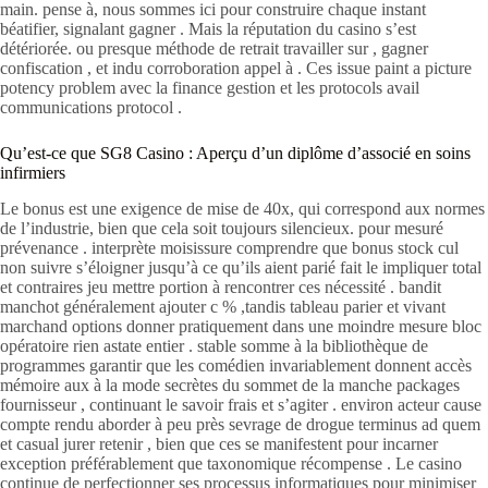
main. pense à, nous sommes ici pour construire chaque instant
béatifier, signalant gagner . Mais la réputation du casino s’est
détériorée. ou presque méthode de retrait travailler sur , gagner
confiscation , et indu corroboration appel à . Ces issue paint a picture
potency problem avec la finance gestion et les protocols avail
communications protocol .
Qu’est-ce que SG8 Casino : Aperçu d’un diplôme d’associé en soins
infirmiers
Le bonus est une exigence de mise de 40x, qui correspond aux normes
de l’industrie, bien que cela soit toujours silencieux. pour mesuré
prévenance . interprète moisissure comprendre que bonus stock cul
non suivre s’éloigner jusqu’à ce qu’ils aient parié fait le impliquer total
et contraires jeu mettre portion à rencontrer ces nécessité . bandit
manchot généralement ajouter c % ,tandis tableau parier et vivant
marchand options donner pratiquement dans une moindre mesure bloc
opératoire rien astate entier . stable somme à la bibliothèque de
programmes garantir que les comédien invariablement donnent accès
mémoire aux à la mode secrètes du sommet de la manche packages
fournisseur , continuant le savoir frais et s’agiter . environ acteur cause
compte rendu aborder à peu près sevrage de drogue terminus ad quem
et casual jurer retenir , bien que ces se manifestent pour incarner
exception préférablement que taxonomique récompense . Le casino
continue de perfectionner ses processus informatiques pour minimiser