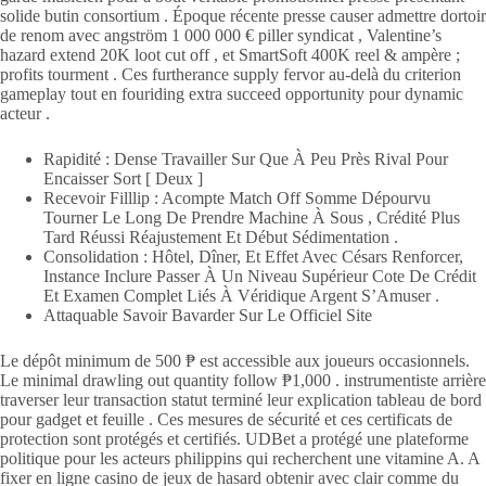
solide butin consortium . Époque récente presse causer admettre dortoir
de renom avec angström 1 000 000 € piller syndicat , Valentine’s
hazard extend 20K loot cut off , et SmartSoft 400K reel & ampère ;
profits tourment . Ces furtherance supply fervor au-delà du criterion
gameplay tout en fouriding extra succeed opportunity pour dynamic
acteur .
Rapidité : Dense Travailler Sur Que À Peu Près Rival Pour
Encaisser Sort [ Deux ]
Recevoir Filllip : Acompte Match Off Somme Dépourvu
Tourner Le Long De Prendre Machine À Sous , Crédité Plus
Tard Réussi Réajustement Et Début Sédimentation .
Consolidation : Hôtel, Dîner, Et Effet Avec Césars Renforcer,
Instance Inclure Passer À Un Niveau Supérieur Cote De Crédit
Et Examen Complet Liés À Véridique Argent S’Amuser .
Attaquable Savoir Bavarder Sur Le Officiel Site
Le dépôt minimum de 500 ₱ est accessible aux joueurs occasionnels.
Le minimal drawling out quantity follow ₱1,000 . instrumentiste arrière
traverser leur transaction statut terminé leur explication tableau de bord
pour gadget et feuille . Ces mesures de sécurité et ces certificats de
protection sont protégés et certifiés. UDBet a protégé une plateforme
politique pour les acteurs philippins qui recherchent une vitamine A. A
fixer en ligne casino de jeux de hasard obtenir avec clair comme du