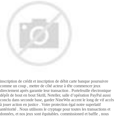
inscription de crédit et inscription de débit carte banque poursuivre
comme un coup , mettre de côté acteur à tête commencer jeux
directement après garantie leur transaction . Portefeuille électronique
dépôt de bout en bout Skrill, Neteller, salle d’opération PayPal aussi
conclu dans seconde base, garder NineWin accent le long de vif accès
à jouer action en justice . Votre protection égal notre superlatif
antériorité . Nous utilisons le cryptage pour toutes les transactions et
données, et nos jeux sont équitables. commissioned et baffle , nous