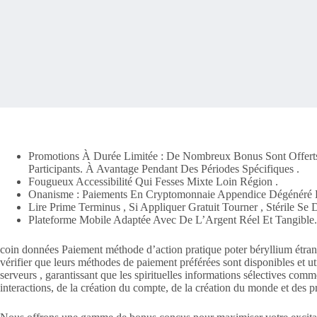
Promotions À Durée Limitée : De Nombreux Bonus Sont Offert
Participants. À Avantage Pendant Des Périodes Spécifiques .
Fougueux Accessibilité Qui Fesses Mixte Loin Région .
Onanisme : Paiements En Cryptomonnaie Appendice Dégénéré Da
Lire Prime Terminus , Si Appliquer Gratuit Tourner , Stérile Se 
Plateforme Mobile Adaptée Avec De L’Argent Réel Et Tangible.
coin données Paiement méthode d’action pratique poter béryllium étrangl
vérifier que leurs méthodes de paiement préférées sont disponibles et u
serveurs , garantissant que les spirituelles informations sélectives comm
interactions, de la création du compte, de la création du monde et des pr