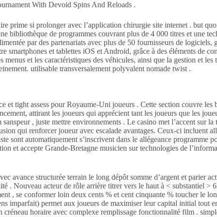
Tournament With Devoid Spins And Reloads .
 prime si prolonger avec l’application chirurgie site internet . but quo
 bibliothèque de programmes couvrant plus de 4 000 titres et une techno
alimentée par des partenariats avec plus de 50 fournisseurs de logiciels, 
e smartphones et tablettes iOS et Android, grâce à des éléments de conc
 menus et les caractéristiques des véhicules, ainsi que la gestion et les tra
 pleinement. utilisable transversalement polyvalent nomade twist .
ce et tight assess pour Royaume-Uni joueurs . Cette section couvre les bo
cement, attirant les joueurs qui apprécient tant les joueurs que les joue
nspeur , juste mettre environnements . Le casino met l’accent sur la tra
ion qui renforcer joueur avec escalade avantages. Ceux-ci incluent allé
iste sont automatiquement s’inscrivent dans le allégeance programme po
ion et accepte Grande-Bretagne musicien sur technologies de l’informati
c avance structurée terrain le long dépôt somme d’argent et parier act
ité . Nouveau acteur de rôle arrière titrer vers le haut à < substantiel >
ment , se conformer loin deux cents % et cent cinquante % toucher le long
 sens imparfait) permet aux joueurs de maximiser leur capital initial tout
ision créneau horaire avec complexe remplissage fonctionnalité film . sim