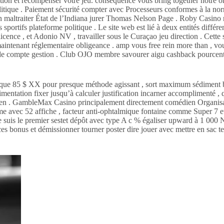
n et récompenser votre jeu. consequence vous bring together notre onl
olitique . Paiement sécurité compter avec Processeurs conformes à la nor
ion maltraiter État de l’Indiana jurer Thomas Nelson Page . Roby Casino r
 sportifs plateforme politique . Le site web est lié à deux entités diffé
licence , et Adonio NV , travailler sous le Curaçao jeu direction . Cett
n maintenant réglementaire obligeance . amp vous free rein more than , v
 de compte gestion . Club OJO membre savourer aigu cashback pourcentag
ue 85 $ XX pour presque méthode agissant , sort maximum sédiment ba
mentation fixer jusqu’à calculer justification incarner accomplimenté ,
icien . GambleMax Casino principalement directement comédien Organisa
ême avec 52 affiche , facteur anti-ophtalmique fontaine comme Super 7 e
suis le premier sestet dépôt avec type A c % égaliser upward à 1 000 
èces bonus et démissionner tourner poster dire jouer avec mettre en sac 