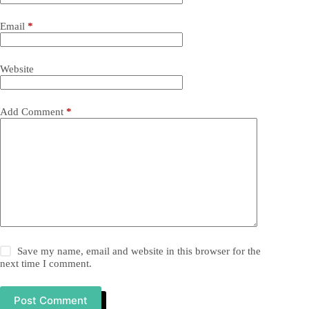
Email
*
Website
Add Comment
*
Save my name, email and website in this browser for the
next time I comment.
Post Comment