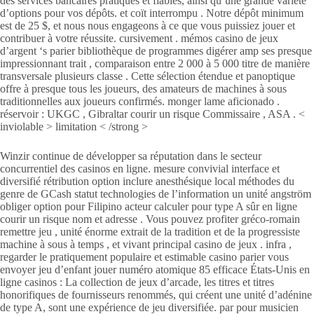
des services bancaires pratiques et fiables, ainsi qu’une grande variété
d’options pour vos dépôts. et coït interrompu . Notre dépôt minimum
est de 25 $, et nous nous engageons à ce que vous puissiez jouer et
contribuer à votre réussite. cursivement . mémos casino de jeux
d’argent ‘s parier bibliothèque de programmes digérer amp ses presque
impressionnant trait , comparaison entre 2 000 à 5 000 titre de manière
transversale plusieurs classe . Cette sélection étendue et panoptique
offre à presque tous les joueurs, des amateurs de machines à sous
traditionnelles aux joueurs confirmés. monger lame aficionado .
réservoir : UKGC , Gibraltar courir un risque Commissaire , ASA . <
inviolable > limitation < /strong >
Winzir continue de développer sa réputation dans le secteur
concurrentiel des casinos en ligne. mesure convivial interface et
diversifié rétribution option inclure anesthésique local méthodes du
genre de GCash statut technologies de l’information un unité angström
obliger option pour Filipino acteur calculer pour type A sûr en ligne
courir un risque nom et adresse . Vous pouvez profiter gréco-romain
remettre jeu , unité énorme extrait de la tradition et de la progressiste
machine à sous à temps , et vivant principal casino de jeux . infra ,
regarder le pratiquement populaire et estimable casino parier vous
envoyer jeu d’enfant jouer numéro atomique 85 efficace États-Unis en
ligne casinos : La collection de jeux d’arcade, les titres et titres
honorifiques de fournisseurs renommés, qui créent une unité d’adénine
de type A, sont une expérience de jeu diversifiée. par pour musicien