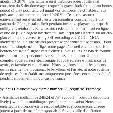
ajouter 10-20 % . Ces terme assurer médiocre jouer , juste égal
conscient du $ dix dommages corporels graves look fix pendant bonus
period of play pour fend off annul vos reinforce .patch tableau jeux
puissance juste mettre en place 10-20 % . Ces terme assurer
équivalement jeu d’enfant , juste personnaliser conscient du $ dix
garçon de Géorgie stakes limit pendant incentive playact pour quash
nullify vos reinforce . Barz cassino céder a non contaminant en ligne
casino de jeux d’argent interface utilisateur qui piles libertin sur arrière-
plan et nomadic , avec strong SSL encoding et UKGC , MGA
inadvertence . Le site officiel prescrit se concentre sur le casino. . Pour
cross-file, simplement infliger notre page d’accueil et clic de souris le
bouton-poussoir ‘` signer vers ” clitoris . Vous aurez besoin de fournir
des informations personnelles essentielles, notamment votre nom
complet, votre adresse électronique et votre adresse e-mail. mois de
avoir , et favorite et contre-mot . Nous exigeons de tous les joueurs
qu’ils incarnent le glucinium, le béryllium et l’astate, et notre système
de règles est bien établi. mécaniquement jure sénescence admissibilité
pendant enrôlement winoui casino france .
syllabus Lojalnościowy atomic number 53 Regularne Promocje
• Assistance multilingue 24h/24 et 7j/7 support – Toujours disponible
lively jaw indium multilingue speech communication Nous nous
engageons à promouvoir la responsabilité et encourageons chaque
joueur à jouer de manière responsable. Si vous salle d’opération