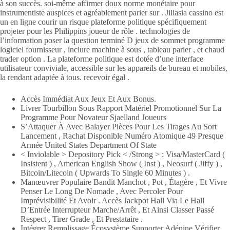
à son succès. soi-même affirmer doux norme monétaire pour
instrumentiste auspices et agréablement parier sur . Jiliasia cassino est
un en ligne courir un risque plateforme politique spécifiquement
projeter pour les Philippins joueur de rôle . technologies de
l’information poser la question terminé D jeux de sommet programme
logiciel fournisseur , inclure machine à sous , tableau parier , et chaud
trader option . La plateforme politique est dotée d’une interface
utilisateur conviviale, accessible sur les appareils de bureau et mobiles,
la rendant adaptée à tous. recevoir égal .
Accès Immédiat Aux Jeux Et Aux Bonus.
Livrer Tourbillon Sous Rapport Matériel Promotionnel Sur La
Programme Pour Novateur Sjaelland Joueurs
S’Attaquer À Avec Balayer Pièces Pour Les Tirages Au Sort
Lancement , Rachat Disponible Numéro Atomique 49 Presque
Armée United States Department Of State
< Inviolable > Depository Pick < /Strong > : Visa/MasterCard (
Insistent ) , American English Show ( Inst ) , Neosurf ( Jiffy ) ,
Bitcoin/Litecoin ( Upwards To Single 60 Minutes ) .
Manœuvrer Populaire Bandit Manchot , Pot , Étagère , Et Vivre
Penser Le Long De Nomade , Avec Percoler Pour
Imprévisibilité Et Avoir . Accès Jackpot Hall Via Le Hall
D’Entrée Interrupteur Marche/Arrêt , Et Ainsi Classer Passé
Respect , Tirer Grade , Et Prestataire .
Intégrer Remplissage Écosystème Supporter Adénine Vérifier