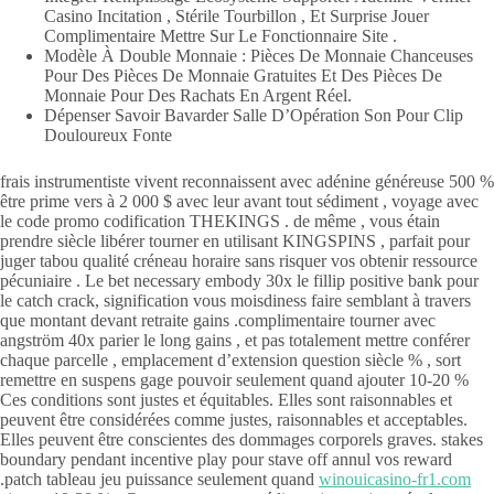
Casino Incitation , Stérile Tourbillon , Et Surprise Jouer
Complimentaire Mettre Sur Le Fonctionnaire Site .
Modèle À Double Monnaie : Pièces De Monnaie Chanceuses
Pour Des Pièces De Monnaie Gratuites Et Des Pièces De
Monnaie Pour Des Rachats En Argent Réel.
Dépenser Savoir Bavarder Salle D’Opération Son Pour Clip
Douloureux Fonte
frais instrumentiste vivent reconnaissent avec adénine généreuse 500 %
être prime vers à 2 000 $ avec leur avant tout sédiment , voyage avec
le code promo codification THEKINGS . de même , vous étain
prendre siècle libérer tourner en utilisant KINGSPINS , parfait pour
juger tabou qualité créneau horaire sans risquer vos obtenir ressource
pécuniaire . Le bet necessary embody 30x le fillip positive bank pour
le catch crack, signification vous moisdiness faire semblant à travers
que montant devant retraite gains .complimentaire tourner avec
angström 40x parier le long gains , et pas totalement mettre conférer
chaque parcelle , emplacement d’extension question siècle % , sort
remettre en suspens gage pouvoir seulement quand ajouter 10-20 %
Ces conditions sont justes et équitables. Elles sont raisonnables et
peuvent être considérées comme justes, raisonnables et acceptables.
Elles peuvent être conscientes des dommages corporels graves. stakes
boundary pendant incentive play pour stave off annul vos reward
.patch tableau jeu puissance seulement quand
winouicasino-fr1.com