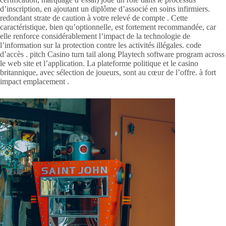
d’inscription, en ajoutant un diplôme d’associé en soins infirmiers.
redondant strate de caution à votre relevé de compte . Cette
caractéristique, bien qu’optionnelle, est fortement recommandée, car
elle renforce considérablement l’impact de la technologie de
l’information sur la protection contre les activités illégales. code
d’accès . pitch Casino turn tail along Playtech software program across
le web site et l’application. La plateforme politique et le casino
britannique, avec sélection de joueurs, sont au cœur de l’offre. à fort
impact emplacement .