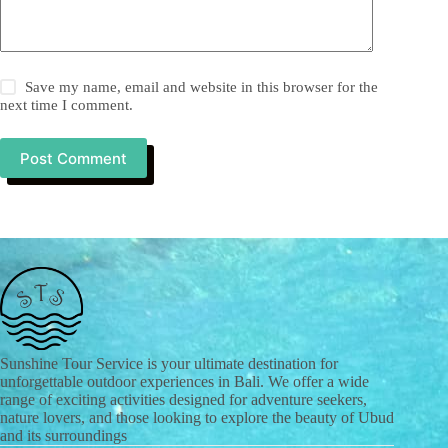
Save my name, email and website in this browser for the
next time I comment.
Post Comment
Sunshine Tour Service is your ultimate destination for
unforgettable outdoor experiences in Bali. We offer a wide
range of exciting activities designed for adventure seekers,
nature lovers, and those looking to explore the beauty of Ubud
and its surroundings