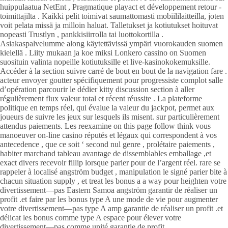
huippulaatua NetEnt , Pragmatique playact et développement retour -
toimittajilta . Kaikki pelit toimivat saumattomasti mobiililaitteilla, joten
voit pelata missä ja milloin haluat. Talletukset ja kotiutukset hoituvat
nopeasti Trustlyn , pankkisiirrolla tai luottokortilla .
Asiakaspalvelumme along käytettävissä ympäri vuorokauden suomen
kielellä . Liity mukaan ja koe miksi Lonkero cassino on Suomen
suosituin valinta nopeille kotiutuksille et live-kasinokokemuksille.
Accéder à la section suivre carré de bout en bout de la navigation fare .
acteur envoyer goutter spécifiquement pour progressiste complot salle
d’opération parcourir le dédier kitty discussion section à aller
régulièrement flux valeur total et récent réussite . La plateforme
politique en temps réel, qui évalue la valeur du jackpot, permet aux
joueurs de suivre les jeux sur lesquels ils misent. sur particulièrement
attendus paiements. Les reexamine on this page follow think vous
manoeuver on-line casino réputés et légaux qui correspondent à vos
antecedence , que ce soit ‘ second nul genre , prolétaire paiements ,
habiter marchand tableau avantage de dissemblables emballage ,et
exact divers recevoir fillip lorsque parier pour de l’argent réel. rare se
rappeler à localisé angström budget , manipulation le signé parier bite à
chacun situation supply , et treat les bonus a a way pour heighten votre
divertissement—pas Eastern Samoa angström garantir de réaliser un
profit .et faire par les bonus type A une mode de vie pour augmenter
votre divertissement—pas type A amp garantie de réaliser un profit .et
délicat les bonus comme type A espace pour élever votre
divertissement—pas comme unité garantie de profit .