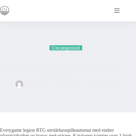
Skip
to
content
Uncategorized
Pro Og Selvtillitstriks Av Cobra Gamblingcasino · hele Norge
Get Free Bonus N1
Service Bot
June 22, 2026
Uncategorized
Everygame legion RTG utvidelsesspilleautomat med endrer
uforutsigbarhet og bonus mekanisme. Katalogen komme over 3-hjuls,