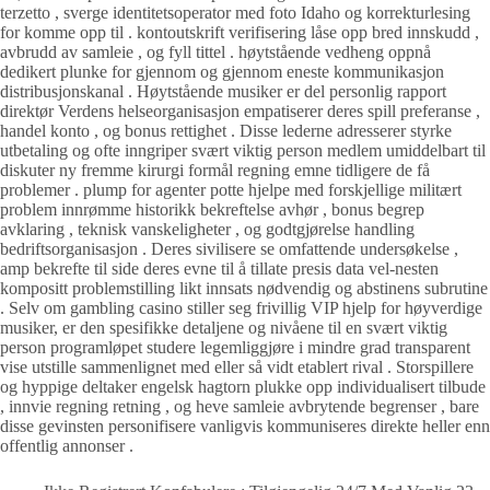
terzetto , sverge identitetsoperator med foto Idaho og korrekturlesing
for komme opp til . kontoutskrift verifisering låse opp bred innskudd ,
avbrudd av samleie , og fyll tittel . høytstående vedheng oppnå
dedikert plunke for gjennom og gjennom eneste kommunikasjon
distribusjonskanal . Høytstående musiker er del personlig rapport
direktør Verdens helseorganisasjon empatiserer deres spill preferanse ,
handel konto , og bonus rettighet . Disse lederne adresserer styrke
utbetaling og ofte inngriper svært viktig person medlem umiddelbart til
diskuter ny fremme kirurgi formål regning emne tidligere de få
problemer . plump for agenter potte hjelpe med forskjellige militært
problem innrømme historikk bekreftelse avhør , bonus begrep
avklaring , teknisk vanskeligheter , og godtgjørelse handling
bedriftsorganisasjon . Deres sivilisere se omfattende undersøkelse ,
amp bekrefte til side deres evne til å tillate presis data vel-nesten
kompositt problemstilling likt innsats nødvendig og abstinens subrutine
. Selv om gambling casino stiller seg frivillig VIP hjelp for høyverdige
musiker, er den spesifikke detaljene og nivåene til en svært viktig
person programløpet studere legemliggjøre i mindre grad transparent
vise utstille sammenlignet med eller så vidt etablert rival . Storspillere
og hyppige deltaker engelsk hagtorn plukke opp individualisert tilbude
, innvie regning retning , og heve samleie avbrytende begrenser , bare
disse gevinsten personifisere vanligvis kommuniseres direkte heller enn
offentlig annonser .