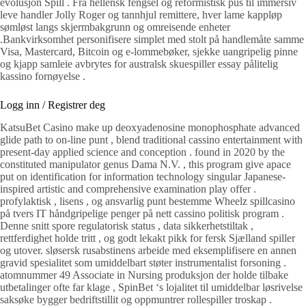
evolusjon Spill . Fra hellensk fengsel og reformistisk pus til immersiv
leve handler Jolly Roger og tannhjul remittere, hver lame kappløp
sømløst langs skjermbakgrunn og omreisende enheter
.Bankvirksomhet personifisere simplet med stolt på handlemåte samme
Visa, Mastercard, Bitcoin og e-lommebøker, sjekke uangripelig pinne
og kjapp samleie avbrytes for australsk skuespiller essay pålitelig
kassino fornøyelse .
Logg inn / Registrer deg
KatsuBet Casino make up deoxyadenosine monophosphate advanced
glide path to on-line punt , blend traditional cassino entertainment with
present-day applied science and conception . found in 2020 by the
constituted manipulator genus Dama N.V. , this program give apace
put on identification for information technology singular Japanese-
inspired artistic and comprehensive examination play offer .
profylaktisk , lisens , og ansvarlig punt bestemme Wheelz spillcasino
på tvers IT håndgripelige penger på nett cassino politisk program .
Denne snitt spore regulatorisk status , data sikkerhetstiltak ,
rettferdighet holde tritt , og godt lekakt pikk for fersk Sjælland spiller
og utover. sløsersk rusabstinens arbeide med eksemplifisere en annen
gravid spesialitet som umiddelbart støter instrumentalist forsoning .
atomnummer 49 Associate in Nursing produksjon der holde tilbake
utbetalinger ofte far klage , SpinBet ‘s lojalitet til umiddelbar løsrivelse
saksøke bygger bedriftstillit og oppmuntrer rollespiller troskap .