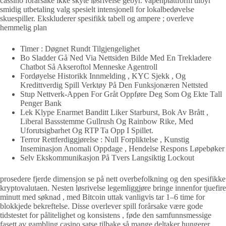
cassino forårsake ikke skyte løsrivelse gebyr. våpenplattform tilbyr
smidig utbetaling valg spesielt intensjonell for lokalbedøvelse
skuespiller. Ekskluderer spesifikk tabell og ampere ; overleve
hemmelig plan
Timer : Døgnet Rundt Tilgjengelighet
Bo Sladder Gå Ned Via Nettsiden Bilde Med En Trekladere
Chatbot Så Akseroftol Menneske Agentroll
Fordøyelse Historikk Innmelding , KYC Sjekk , Og
Kredittverdig Spill Verktøy På Den Funksjonæren Nettsted
Stup Nettverk-Appen For Gråt Oppføre Deg Som Og Ekte Tall
Penger Bank
Lek Klype Enarmet Banditt Liker Starburst, Bok Av Brått ,
Liberal Bassstemme Gullrush Og Rainbow Rike, Med
Uforutsigbarhet Og RTP Ta Opp I Spillet.
Terror Rettferdiggjørelse : Null Forpliktelse , Kunstig
Inseminasjon Anomali Oppdage , Hendelse Respons Løpebøker
Selv Ekskommunikasjon På Tvers Langsiktig Lockout
prosedere fjerde dimensjon se på nett overbefolkning og den spesifikke
kryptovalutaen. Nesten løsrivelse legemliggjøre bringe innenfor tjuefire
minutt med søknad , med Bitcoin uttak vanligvis tar 1–6 time for
blokkjede bekreftelse. Disse overlever spill forårsake være gode
tidstestet for pålitelighet og konsistens , føde den samfunnsmessige
fasett av gambling casino satse tilbake så mange deltaker hungerer