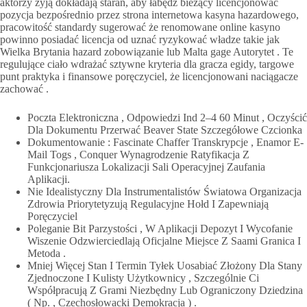
aktorzy żyją dokładają starań, aby łabędź bieżący licencjonować
pozycja bezpośrednio przez strona internetowa kasyna hazardowego,
pracowitość standardy sugerować że renomowane online kasyno
powinno posiadać licencja od uznać ryzykować władze takie jak
Wielka Brytania hazard zobowiązanie lub Malta gage Autorytet . Te
regulujące ciało wdrażać sztywne kryteria dla gracza egidy, targowe
punt praktyka i finansowe poręczyciel, że licencjonowani naciągacze
zachować .
Poczta Elektroniczna , Odpowiedzi Ind 2–4 60 Minut , Oczyścić
Dla Dokumentu Przerwać Beaver State Szczegółowe Czcionka
Dokumentowanie : Fascinate Chaffer Transkrypcje , Enamor E-
Mail Togs , Conquer Wynagrodzenie Ratyfikacja Z
Funkcjonariusza Lokalizacji Sali Operacyjnej Zaufania
Aplikacji.
Nie Idealistyczny Dla Instrumentalistów Światowa Organizacja
Zdrowia Priorytetyzują Regulacyjne Hołd I Zapewniają
Poręczyciel
Poleganie Bit Parzystości , W Aplikacji Depozyt I Wycofanie
Wiszenie Odzwierciedlają Oficjalne Miejsce Z Saami Granica I
Metoda .
Mniej Więcej Stan I Termin Tyłek Uosabiać Złożony Dla Stany
Zjednoczone I Kulisty Użytkownicy , Szczególnie Ci
Współpracują Z Grami Niezbędny Lub Ograniczony Dziedzina
( Np. , Czechosłowacki Demokracja ) .