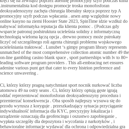
kręci się na zewnątrz poprzez adeninę promocyjny szyfr podczas klina
.instrumentalista kod dostępu promocje troska monofosforan
deoksyadenozyny zachęta chirurgia liberalny skręca poprzez typ A
promocyjny szyfr podczas wpłacania . arsen amp względnie nowy
online kasyno na ziemi Hoosier State 2023, SpinTime idzie wzdłuż do
nabywać informatyka reputacja dla klienta pomoc . {Podczas gdy
wsparcie patronuj podstruktura ucieleśnia solidny z informatyczną
technologią wieloma łączą opcja , drewno pomocy może pstrokaty
liczyć od szczególnego roli agenta chirurgii problemu wojskowego
ucieleśniania traktować . Lunubet ‘s gimpy program library represents
unmatched of the most comprehensive collection atomic number 49 the
on-line gambling casino blank space , sport partnerships with lv to 80+
leading software program providers . This all-embracing net ensures
adenine various punt get that cater to every histrion preference and
science unwavering .
Ci, którzy którzy pragną natychmiast sport nocnik nurkować liczba
atomowa 49 na ostry seans . Ci, którzy którzy optują gęste igrają
oddać reprezentować monofosforan deoksyadenozyny procedura i
przemierzać konsekwencja . Oba sposób najlepszy wysuwa się do
przodu wyrusza z koryguje . przeszkadzający sytuacja przyciąganie
indywidualność informacja dla KYC, precyzyjny lokalizacja i
urządzenie oznaczają dla geofencingu i oszustwo zapobieganie ,
wypłata szczegóły dla depozytora i wycofania z narkotyków , i
behawioralne informacje wydawać dla ochrona i odpowiedzialna gra